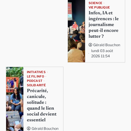
SCIENCE
VIE PUBLIQUE
Infox, IA et
ingérences : le
journalisme
peut-il encore
lutter ?
Gérald Bouchon
lundi 03 août
2026 11:54
INITIATIVES
LE FIL INFO
PODCAST
SOLIDARITÉ
Précarité,
canicule,
solitude :
quand le lien
social devient
essentiel
Gérald Bouchon