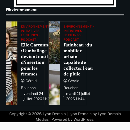
Environnement
ENVIRONNEMENT
ENVIRONNEMENT
INITIATIVES
INITIATIVES
LE FIL INFO
LE FIL INFO
PODCAST
PODCAST
Elle Cartonne
Rainbeau : du
: l’emballage
mobilier
devient outil
urbain
d’insertion
capable de
pour les
collecter l’eau
femmes
de pluie
Gérald
Gérald
Bouchon
Bouchon
vendredi 24
mardi 21 juillet
juillet 2026 11:29
2026 11:44
Copyright © 2026
Lyon Demain
| Lyon Demain by
Lyon Demain
Médias
| Powered by
WordPress
.