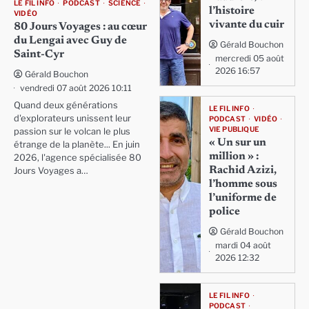
LE FIL INFO
PODCAST
SCIENCE
l’histoire
VIDÉO
vivante du cuir
80 Jours Voyages : au cœur
du Lengai avec Guy de
Gérald Bouchon
Saint-Cyr
mercredi 05 août
2026 16:57
Gérald Bouchon
vendredi 07 août 2026 10:11
Quand deux générations
LE FIL INFO
d'explorateurs unissent leur
PODCAST
VIDÉO
VIE PUBLIQUE
passion sur le volcan le plus
« Un sur un
étrange de la planète... En juin
million » :
2026, l'agence spécialisée 80
Rachid Azizi,
Jours Voyages a…
l’homme sous
l’uniforme de
police
Gérald Bouchon
mardi 04 août
2026 12:32
LE FIL INFO
PODCAST