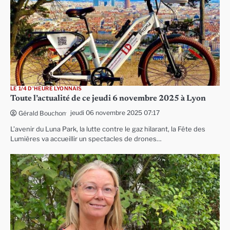
LE 1/4 D'HEURE LYONNAIS
Toute l’actualité de ce jeudi 6 novembre 2025 à Lyon
jeudi 06 novembre 2025 07:17
Gérald Bouchon
L’avenir du Luna Park, la lutte contre le gaz hilarant, la Fête des
Lumières va accueillir un spectacles de drones…