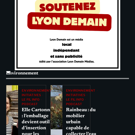
Environnement
ENVIRONNEMENT
ENVIRONNEMENT
INITIATIVES
INITIATIVES
LE FIL INFO
LE FIL INFO
PODCAST
PODCAST
Elle Cartonne
Rainbeau : du
: l’emballage
mobilier
devient outil
urbain
d’insertion
capable de
pour les
collecter l’eau