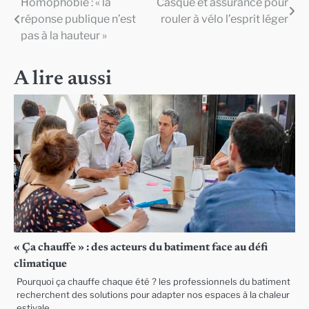
Homophobie : « la
Casque et assurance pour
Navigation
réponse publique n’est
rouler à vélo l’esprit léger
de
pas à la hauteur »
l’article
A lire aussi
« Ça chauffe » : des acteurs du batiment face au défi
climatique
Pourquoi ça chauffe chaque été ? les professionnels du batiment
recherchent des solutions pour adapter nos espaces à la chaleur
estivale.