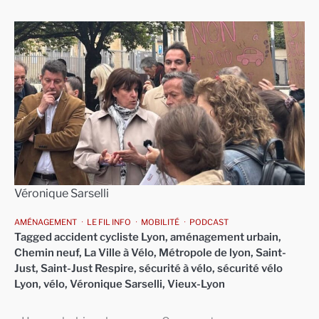
Véronique Sarselli
AMÉNAGEMENT
LE FIL INFO
MOBILITÉ
PODCAST
Tagged
accident cycliste Lyon
,
aménagement urbain
,
Chemin neuf
,
La Ville à Vélo
,
Métropole de lyon
,
Saint-
Just
,
Saint-Just Respire
,
sécurité à vélo
,
sécurité vélo
Lyon
,
vélo
,
Véronique Sarselli
,
Vieux-Lyon