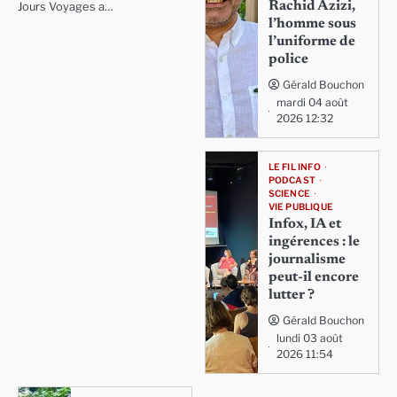
Rachid Azizi,
Jours Voyages a…
l’homme sous
l’uniforme de
police
Gérald Bouchon
mardi 04 août
2026 12:32
LE FIL INFO
PODCAST
SCIENCE
VIE PUBLIQUE
Infox, IA et
ingérences : le
journalisme
peut-il encore
lutter ?
Gérald Bouchon
lundi 03 août
2026 11:54