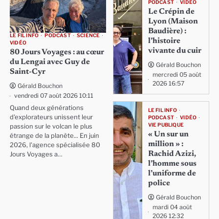
PODCAST
VIDÉO
Le Crépin de
Lyon (Maison
Baudière) :
LE FIL INFO
PODCAST
SCIENCE
l’histoire
VIDÉO
vivante du cuir
80 Jours Voyages : au cœur
du Lengai avec Guy de
Gérald Bouchon
Saint-Cyr
mercredi 05 août
2026 16:57
Gérald Bouchon
vendredi 07 août 2026 10:11
Quand deux générations
LE FIL INFO
d'explorateurs unissent leur
PODCAST
VIDÉO
VIE PUBLIQUE
passion sur le volcan le plus
« Un sur un
étrange de la planète... En juin
million » :
2026, l'agence spécialisée 80
Rachid Azizi,
Jours Voyages a…
l’homme sous
l’uniforme de
police
Gérald Bouchon
mardi 04 août
2026 12:32