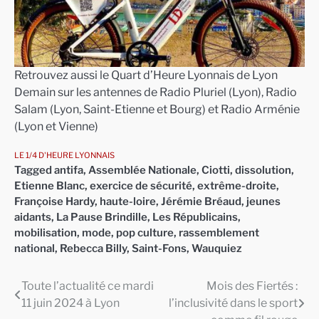
Retrouvez aussi le Quart d’Heure Lyonnais de Lyon
Demain sur les antennes de Radio Pluriel (Lyon), Radio
Salam (Lyon, Saint-Etienne et Bourg) et Radio Arménie
(Lyon et Vienne)
LE 1/4 D'HEURE LYONNAIS
Tagged
antifa
,
Assemblée Nationale
,
Ciotti
,
dissolution
,
Etienne Blanc
,
exercice de sécurité
,
extrême-droite
,
Françoise Hardy
,
haute-loire
,
Jérémie Bréaud
,
jeunes
aidants
,
La Pause Brindille
,
Les Républicains
,
mobilisation
,
mode
,
pop culture
,
rassemblement
national
,
Rebecca Billy
,
Saint-Fons
,
Wauquiez
Toute l’actualité ce mardi
Mois des Fiertés :
Navigation
11 juin 2024 à Lyon
l’inclusivité dans le sport
de