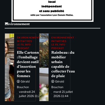
Environnement
ENVIRONNEMENT
ENVIRONNEMENT
INITIATIVES
INITIATIVES
LE FIL INFO
LE FIL INFO
PODCAST
PODCAST
Elle Cartonne
Rainbeau : du
: l’emballage
mobilier
devient outil
urbain
d’insertion
capable de
pour les
collecter l’eau
femmes
de pluie
Gérald
Gérald
Bouchon
Bouchon
vendredi 24
mardi 21 juillet
juillet 2026 11:29
2026 11:44