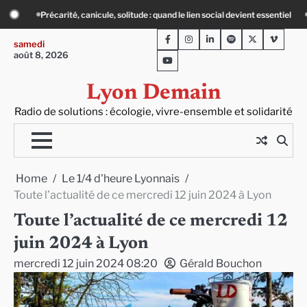
Skip
ocial devient essentiel
« Ça chauffe » : des acteurs du batiment face au défi c
to
Facebook
Instagram
LinkedIn
Spotify
Twitter
Viméo
content
samedi
août 8, 2026
Youtube
Lyon Demain
Radio de solutions : écologie, vivre-ensemble et solidarité
Home
Le 1/4 d'heure Lyonnais
Toute l’actualité de ce mercredi 12 juin 2024 à Lyon
Toute l’actualité de ce mercredi 12
juin 2024 à Lyon
mercredi 12 juin 2024 08:20
Gérald Bouchon