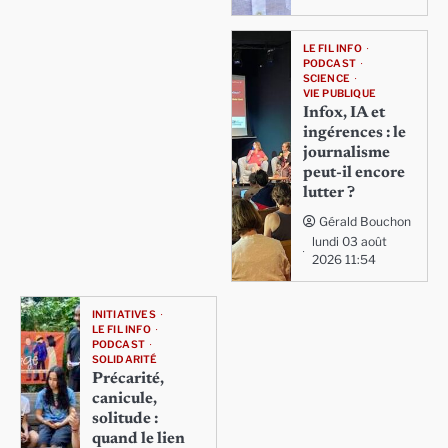
LE FIL INFO
PODCAST
SCIENCE
VIE PUBLIQUE
Infox, IA et
ingérences : le
journalisme
peut-il encore
lutter ?
Gérald Bouchon
lundi 03 août
2026 11:54
INITIATIVES
LE FIL INFO
PODCAST
SOLIDARITÉ
Précarité,
canicule,
solitude :
quand le lien