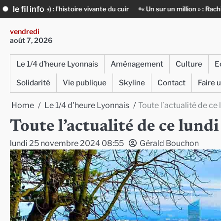
Skip
le fil info
ire vivante du cuir
« Un sur un million » : Rachid Azizi, l’homme sous 
to
content
vendredi
août 7, 2026
Le 1/4 d’heure Lyonnais
Aménagement
Culture
E
Solidarité
Vie publique
Skyline
Contact
Faire 
Home
Le 1/4 d'heure Lyonnais
Toute l’actualité de c
Toute l’actualité de ce lun
lundi 25 novembre 2024 08:55
Gérald Bouchon