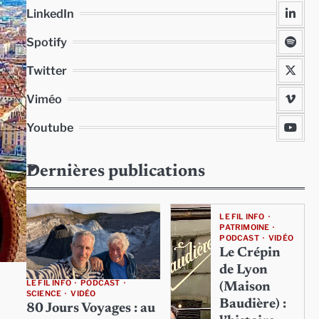
LinkedIn
Spotify
Twitter
Viméo
Youtube
Dernières publications
LE FIL INFO
PATRIMOINE
PODCAST
VIDÉO
Le Crépin
de Lyon
LE FIL INFO
PODCAST
(Maison
SCIENCE
VIDÉO
Baudière) :
80 Jours Voyages : au