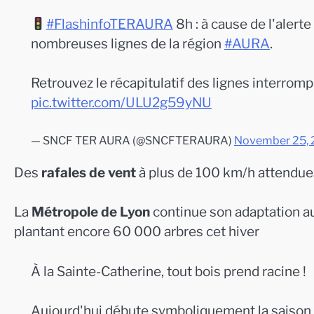
#FlashinfoTERAURA
8h : à cause de l'alert
nombreuses lignes de la région
#AURA
.
Retrouvez le récapitulatif des lignes interrompu
pic.twitter.com/ULU2g59yNU
— SNCF TER AURA (@SNCFTERAURA)
November 25,
Des
rafales de vent
à plus de 100 km/h attendues 
La
Métropole de Lyon
continue son adaptation 
plantant encore 60 000 arbres cet hiver
À la Sainte-Catherine, tout bois prend racine !
Aujourd'hui débute symboliquement la saison 