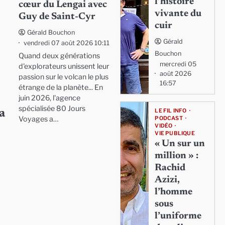
l’histoire
cœur du Lengai avec
vivante du
Guy de Saint-Cyr
cuir
Gérald Bouchon
Gérald
vendredi 07 août 2026 10:11
Bouchon
Quand deux générations
mercredi 05
d'explorateurs unissent leur
août 2026
passion sur le volcan le plus
16:57
étrange de la planète... En
juin 2026, l'agence
spécialisée 80 Jours
LE FIL INFO
a
Voyages a…
PODCAST
VIDÉO
VIE PUBLIQUE
« Un sur un
million » :
Rachid
Azizi,
l’homme
sous
l’uniforme