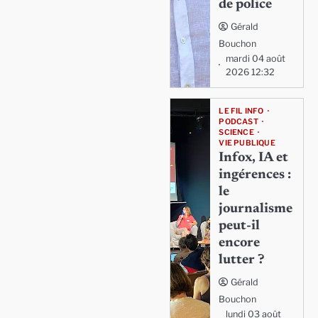
de police
Gérald
Bouchon
mardi 04 août
2026 12:32
LE FIL INFO
PODCAST
SCIENCE
VIE PUBLIQUE
Infox, IA et
ingérences :
le
journalisme
peut-il
encore
lutter ?
Gérald
Bouchon
lundi 03 août