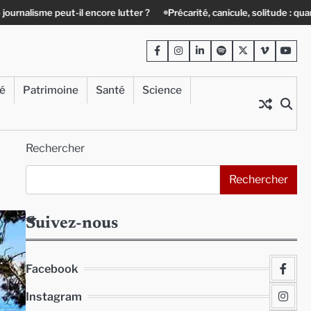
ore lutter ?
Précarité, canicule, solitude : quand le lien social devient
Facebook
Instagram
LinkedIn
Spotify
Twitter
Viméo
Yout
té
Patrimoine
Santé
Science
Rechercher
Rechercher
Suivez-nous
Facebook
Instagram