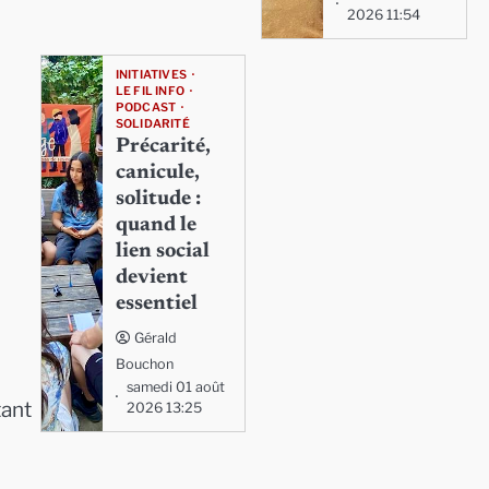
2026 11:54
INITIATIVES
LE FIL INFO
PODCAST
SOLIDARITÉ
Précarité,
canicule,
solitude :
quand le
lien social
devient
essentiel
Gérald
Bouchon
samedi 01 août
tant
2026 13:25