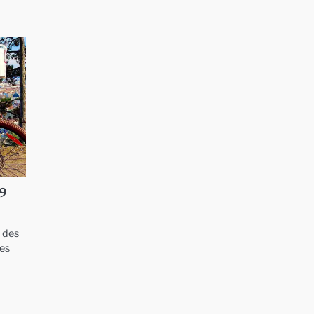
29
t des
les