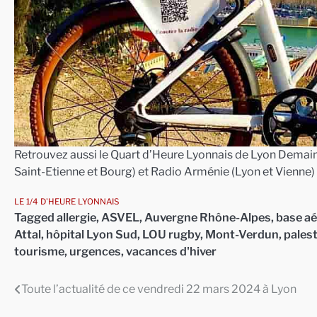
Retrouvez aussi le Quart d’Heure Lyonnais de Lyon Demain 
Saint-Etienne et Bourg) et Radio Arménie (Lyon et Vienne)
LE 1/4 D'HEURE LYONNAIS
Tagged
allergie
,
ASVEL
,
Auvergne Rhône-Alpes
,
base aé
Attal
,
hôpital Lyon Sud
,
LOU rugby
,
Mont-Verdun
,
pales
tourisme
,
urgences
,
vacances d'hiver
Toute l’actualité de ce vendredi 22 mars 2024 à Lyon
Navigation