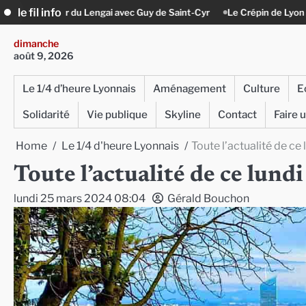
Skip
le fil info
gai avec Guy de Saint-Cyr
Le Crépin de Lyon (Maison Baudière) : l’hist
to
content
dimanche
août 9, 2026
Le 1/4 d’heure Lyonnais
Aménagement
Culture
E
Solidarité
Vie publique
Skyline
Contact
Faire 
Home
Le 1/4 d'heure Lyonnais
Toute l’actualité de c
Toute l’actualité de ce lun
lundi 25 mars 2024 08:04
Gérald Bouchon