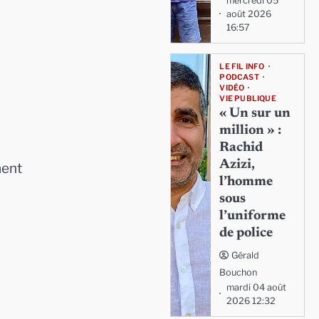
mercredi 05
août 2026
16:57
LE FIL INFO
PODCAST
VIDÉO
VIE PUBLIQUE
« Un sur un
million » :
Rachid
Azizi,
ment
l’homme
sous
l’uniforme
de police
Gérald
Bouchon
mardi 04 août
2026 12:32