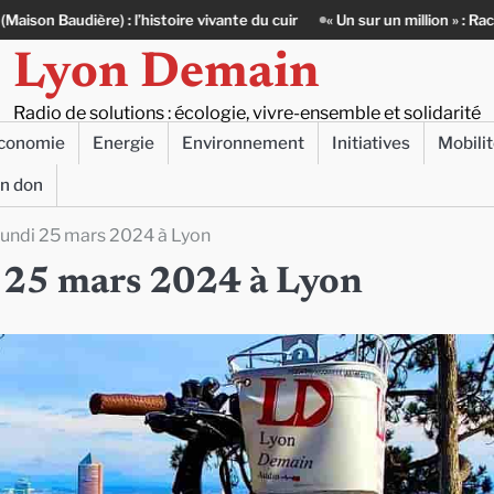
oire vivante du cuir
« Un sur un million » : Rachid Azizi, l’homme sous
Lyon Demain
Radio de solutions : écologie, vivre-ensemble et solidarité
conomie
Energie
Environnement
Initiatives
Mobili
un don
e lundi 25 mars 2024 à Lyon
di 25 mars 2024 à Lyon