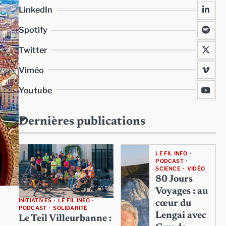
LinkedIn
Spotify
Twitter
Viméo
Youtube
Dernières publications
LE FIL INFO
PODCAST
SCIENCE
VIDÉO
80 Jours
Voyages : au
INITIATIVES
LE FIL INFO
cœur du
PODCAST
SOLIDARITÉ
Lengai avec
Le Teil Villeurbanne :