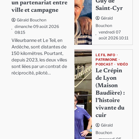
Guy de
un partenariat entre
Saint-Cyr
ville et campagne
Gérald
Gérald Bouchon
Bouchon
dimanche 09 août 2026
vendredi 07
08:15
août 2026 10:11
Villeurbanne et Le Teil, en
Ardèche, sont distantes de
150 kilomètres. Pourtant,
LE FIL INFO
depuis 2023, les deux villes
PATRIMOINE
PODCAST
VIDÉO
sont liées par un contrat de
Le Crépin
réciprocité, piloté…
de Lyon
(Maison
Baudière) :
l’histoire
vivante du
cuir
Gérald
Bouchon