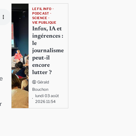
LE FIL INFO
PODCAST
SCIENCE
VIE PUBLIQUE
Infox, IA et
ingérences :
le
journalisme
peut-il
encore
lutter ?
re
Gérald
Bouchon
lundi 03 août
2026 11:54
r