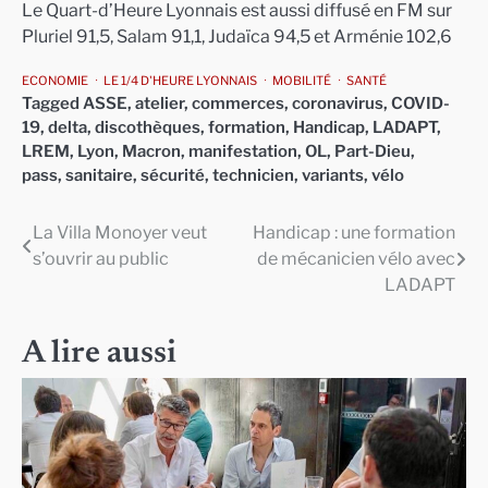
Le Quart-d’Heure Lyonnais est aussi diffusé en FM sur
Pluriel 91,5, Salam 91,1, Judaïca 94,5 et Arménie 102,6
ECONOMIE
LE 1/4 D'HEURE LYONNAIS
MOBILITÉ
SANTÉ
Tagged
ASSE
,
atelier
,
commerces
,
coronavirus
,
COVID-
19
,
delta
,
discothèques
,
formation
,
Handicap
,
LADAPT
,
LREM
,
Lyon
,
Macron
,
manifestation
,
OL
,
Part-Dieu
,
pass
,
sanitaire
,
sécurité
,
technicien
,
variants
,
vélo
La Villa Monoyer veut
Handicap : une formation
Navigation
s’ouvrir au public
de mécanicien vélo avec
de
LADAPT
l’article
A lire aussi