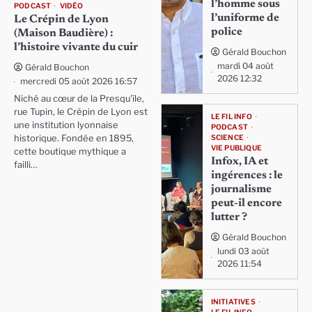
l’homme sous
PODCAST
VIDÉO
l’uniforme de
Le Crépin de Lyon
police
(Maison Baudière) :
l’histoire vivante du cuir
Gérald Bouchon
mardi 04 août
Gérald Bouchon
2026 12:32
mercredi 05 août 2026 16:57
Niché au cœur de la Presqu'île,
rue Tupin, le Crépin de Lyon est
LE FIL INFO
une institution lyonnaise
PODCAST
SCIENCE
historique. Fondée en 1895,
VIE PUBLIQUE
cette boutique mythique a
Infox, IA et
failli…
ingérences : le
journalisme
peut-il encore
lutter ?
Gérald Bouchon
lundi 03 août
2026 11:54
INITIATIVES