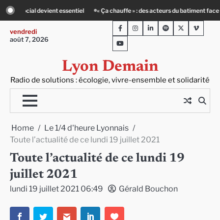
Skip
hauffe » : des acteurs du batiment face au défi climatique
Entourage : un peti
to
Facebook
Instagram
LinkedIn
Spotify
Twitter
Viméo
content
vendredi
août 7, 2026
Youtube
Lyon Demain
Radio de solutions : écologie, vivre-ensemble et solidarité
Home
Le 1/4 d'heure Lyonnais
Toute l’actualité de ce lundi 19 juillet 2021
Toute l’actualité de ce lundi 19
juillet 2021
lundi 19 juillet 2021 06:49
Gérald Bouchon