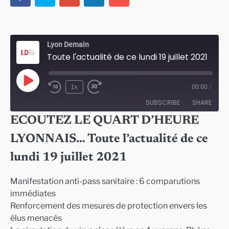
Lyon Demain
Toute l'actualité de ce lundi 19 juillet 2021
Play
1x
00:00
/
Episode
SUBSCRIBE
SHARE
ECOUTEZ LE QUART D’HEURE
SHARE
LYONNAIS… Toute l’actualité de ce
RSS FEED
LINK
lundi 19 juillet 2021
EMBED
Manifestation anti-pass sanitaire : 6 comparutions
immédiates
Renforcement des mesures de protection envers les
élus menacés