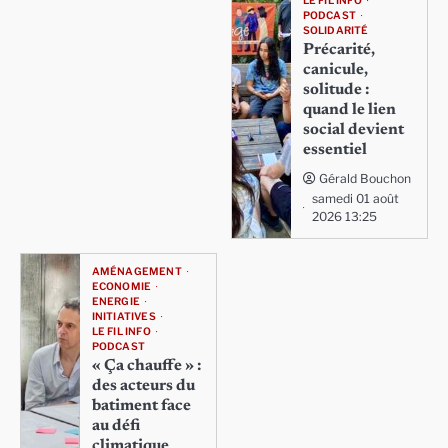
LE FIL INFO
PODCAST
SOLIDARITÉ
Précarité,
canicule,
solitude :
quand le lien
social devient
essentiel
Gérald Bouchon
samedi 01 août
2026 13:25
AMÉNAGEMENT
ECONOMIE
ENERGIE
INITIATIVES
LE FIL INFO
PODCAST
« Ça chauffe » :
des acteurs du
batiment face
au défi
climatique