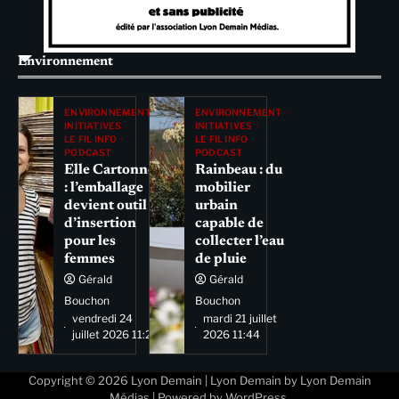
Environnement
ENVIRONNEMENT
ENVIRONNEMENT
INITIATIVES
INITIATIVES
LE FIL INFO
LE FIL INFO
PODCAST
PODCAST
Elle Cartonne
Rainbeau : du
: l’emballage
mobilier
devient outil
urbain
d’insertion
capable de
pour les
collecter l’eau
femmes
de pluie
Gérald
Gérald
Bouchon
Bouchon
vendredi 24
mardi 21 juillet
juillet 2026 11:29
2026 11:44
Copyright © 2026
Lyon Demain
| Lyon Demain by
Lyon Demain
Médias
| Powered by
WordPress
.