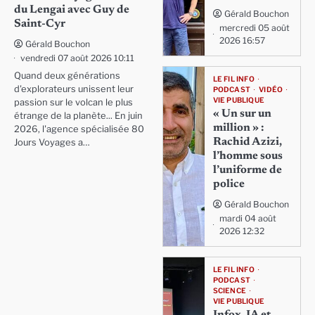
du Lengai avec Guy de
Gérald Bouchon
Saint-Cyr
mercredi 05 août
2026 16:57
Gérald Bouchon
vendredi 07 août 2026 10:11
Quand deux générations
LE FIL INFO
d'explorateurs unissent leur
PODCAST
VIDÉO
VIE PUBLIQUE
passion sur le volcan le plus
« Un sur un
étrange de la planète... En juin
million » :
2026, l'agence spécialisée 80
Rachid Azizi,
Jours Voyages a…
l’homme sous
l’uniforme de
police
Gérald Bouchon
mardi 04 août
2026 12:32
LE FIL INFO
PODCAST
SCIENCE
VIE PUBLIQUE
Infox, IA et