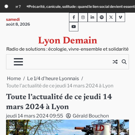
Skip
uand le lien social devient essentiel
« Ça chauffe » : des acteurs du batiment f
to
Facebook
Instagram
LinkedIn
Spotify
Twitter
Viméo
content
samedi
août 8, 2026
Youtube
Lyon Demain
Radio de solutions : écologie, vivre-ensemble et solidarité
Home
Le 1/4 d'heure Lyonnais
Toute l’actualité de ce jeudi 14 mars 2024 à Lyon
Toute l’actualité de ce jeudi 14
mars 2024 à Lyon
jeudi 14 mars 2024 09:55
Gérald Bouchon