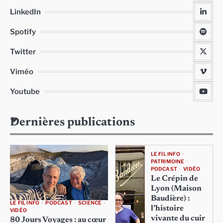
LinkedIn
Spotify
Twitter
Viméo
Youtube
Dernières publications
LE FIL INFO
PATRIMOINE
PODCAST
VIDÉO
Le Crépin de
Lyon (Maison
Baudière) :
LE FIL INFO
PODCAST
SCIENCE
l’histoire
VIDÉO
vivante du cuir
80 Jours Voyages : au cœur