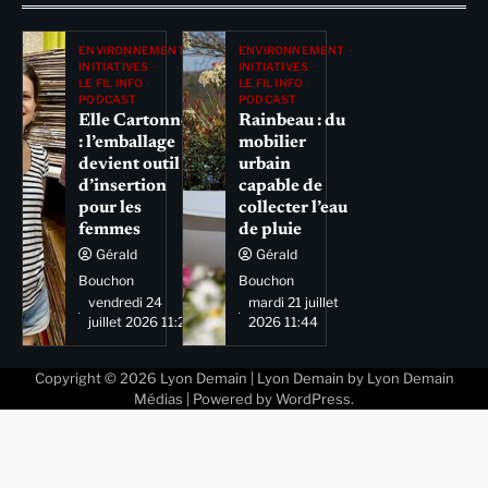
ENVIRONNEMENT
ENVIRONNEMENT
INITIATIVES
INITIATIVES
LE FIL INFO
LE FIL INFO
PODCAST
PODCAST
Elle Cartonne
Rainbeau : du
: l’emballage
mobilier
devient outil
urbain
d’insertion
capable de
pour les
collecter l’eau
femmes
de pluie
Gérald
Gérald
Bouchon
Bouchon
vendredi 24
mardi 21 juillet
juillet 2026 11:29
2026 11:44
Copyright © 2026
Lyon Demain
| Lyon Demain by
Lyon Demain
Médias
| Powered by
WordPress
.