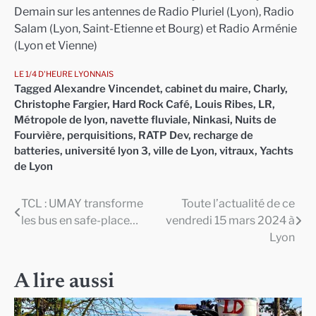
Demain sur les antennes de Radio Pluriel (Lyon), Radio
Salam (Lyon, Saint-Etienne et Bourg) et Radio Arménie
(Lyon et Vienne)
LE 1/4 D'HEURE LYONNAIS
Tagged
Alexandre Vincendet
,
cabinet du maire
,
Charly
,
Christophe Fargier
,
Hard Rock Café
,
Louis Ribes
,
LR
,
Métropole de lyon
,
navette fluviale
,
Ninkasi
,
Nuits de
Fourvière
,
perquisitions
,
RATP Dev
,
recharge de
batteries
,
université lyon 3
,
ville de Lyon
,
vitraux
,
Yachts
de Lyon
TCL : UMAY transforme
Toute l’actualité de ce
Navigation
les bus en safe-place…
vendredi 15 mars 2024 à
de
Lyon
l’article
A lire aussi