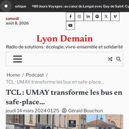
Skip
du Lengai avec Guy de Saint-Cyr
Le Crépin de Lyon (Maison Baudière) : l’histo
to
Facebook
Instagram
LinkedIn
Spotify
Twitter
Viméo
content
samedi
août 8, 2026
Youtube
Lyon Demain
Radio de solutions : écologie, vivre-ensemble et solidarité
Home
Podcast
TCL : UMAY transforme les bus en safe-place…
TCL : UMAY transforme les bus en
safe-place…
jeudi 14 mars 2024 01:25
Gérald Bouchon