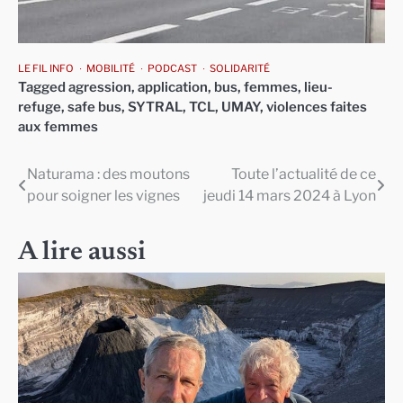
LE FIL INFO
MOBILITÉ
PODCAST
SOLIDARITÉ
Tagged
agression
,
application
,
bus
,
femmes
,
lieu-
refuge
,
safe bus
,
SYTRAL
,
TCL
,
UMAY
,
violences faites
aux femmes
Naturama : des moutons
Toute l’actualité de ce
Navigation
pour soigner les vignes
jeudi 14 mars 2024 à Lyon
de
l’article
A lire aussi