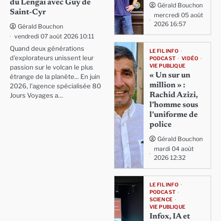
du Lengai avec Guy de
Gérald Bouchon
Saint-Cyr
mercredi 05 août
2026 16:57
Gérald Bouchon
vendredi 07 août 2026 10:11
Quand deux générations
LE FIL INFO
d'explorateurs unissent leur
PODCAST
VIDÉO
VIE PUBLIQUE
passion sur le volcan le plus
« Un sur un
étrange de la planète... En juin
million » :
2026, l'agence spécialisée 80
Rachid Azizi,
Jours Voyages a…
l’homme sous
l’uniforme de
police
Gérald Bouchon
mardi 04 août
2026 12:32
LE FIL INFO
PODCAST
SCIENCE
VIE PUBLIQUE
Infox, IA et