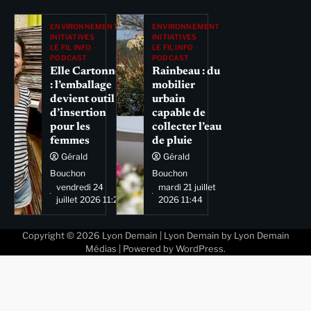
ENVIRONNEMENT
ENVIRONNEMENT
INITIATIVES
INITIATIVES
LE FIL INFO
LE FIL INFO
PODCAST
PODCAST
Elle Cartonne
Rainbeau : du
: l’emballage
mobilier
devient outil
urbain
d’insertion
capable de
pour les
collecter l’eau
femmes
de pluie
Gérald
Gérald
Bouchon
Bouchon
vendredi 24
mardi 21 juillet
juillet 2026 11:29
2026 11:44
Copyright © 2026
Lyon Demain
| Lyon Demain by
Lyon Demain
Médias
| Powered by
WordPress
.