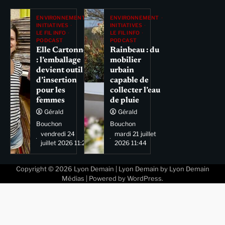
ENVIRONNEMENT
ENVIRONNEMENT
INITIATIVES
INITIATIVES
LE FIL INFO
LE FIL INFO
PODCAST
PODCAST
Elle Cartonne
Rainbeau : du
: l’emballage
mobilier
devient outil
urbain
d’insertion
capable de
pour les
collecter l’eau
femmes
de pluie
Gérald
Gérald
Bouchon
Bouchon
vendredi 24
mardi 21 juillet
juillet 2026 11:29
2026 11:44
Copyright © 2026
Lyon Demain
| Lyon Demain by
Lyon Demain
Médias
| Powered by
WordPress
.