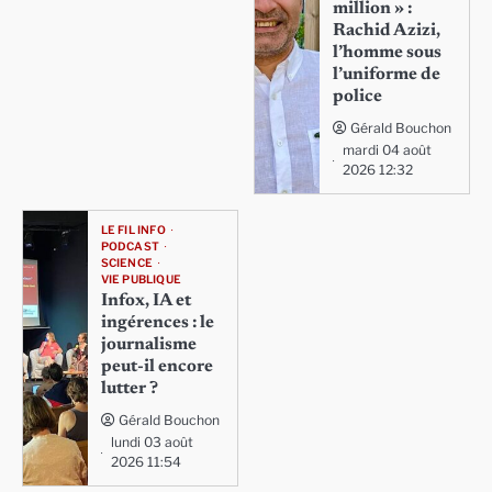
million » :
Rachid Azizi,
l’homme sous
l’uniforme de
police
Gérald Bouchon
mardi 04 août
2026 12:32
LE FIL INFO
PODCAST
SCIENCE
VIE PUBLIQUE
Infox, IA et
ingérences : le
journalisme
peut-il encore
lutter ?
Gérald Bouchon
lundi 03 août
2026 11:54