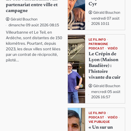
Cyr
partenariat entre ville et
campagne
Gérald Bouchon
vendredi 07 août
Gérald Bouchon
2026 10:11
dimanche 09 août 2026 08:15
Villeurbanne et Le Teil, en
Ardèche, sont distantes de 150
LE FIL INFO
kilomètres. Pourtant, depuis
PATRIMOINE
PODCAST
VIDÉO
2023, les deux villes sont liées
Le Crépin de
par un contrat de réciprocité,
Lyon (Maison
piloté…
Baudière) :
l’histoire
vivante du cuir
Gérald Bouchon
mercredi 05 août
2026 16:57
LE FIL INFO
PODCAST
VIDÉO
VIE PUBLIQUE
« Un sur un