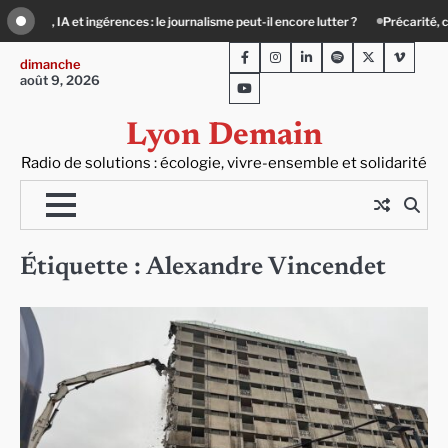
Skip
icule, solitude : quand le lien social devient essentiel
Le Teil Villeurbanne : u
to
Facebook
Instagram
LinkedIn
Spotify
Twitter
Viméo
content
dimanche
août 9, 2026
Youtube
Lyon Demain
Radio de solutions : écologie, vivre-ensemble et solidarité
Étiquette :
Alexandre Vincendet