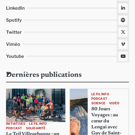
LinkedIn
Spotify
Twitter
Viméo
Youtube
Dernières publications
LE FIL INFO
PODCAST
SCIENCE
VIDÉO
80 Jours
Voyages : au
cœur du
INITIATIVES
LE FIL INFO
Lengai avec
PODCAST
SOLIDARITÉ
Guy de Saint-
Le Teil Villeurbanne : un