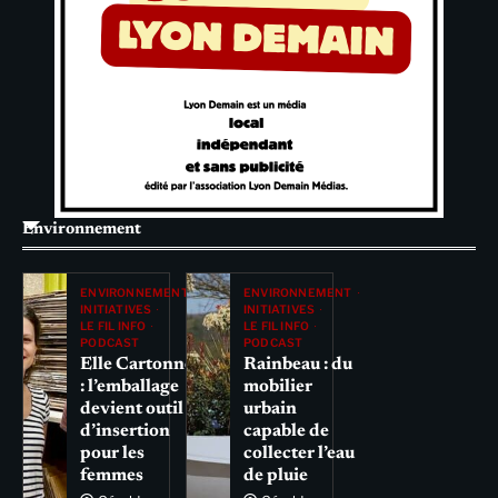
Environnement
ENVIRONNEMENT
ENVIRONNEMENT
INITIATIVES
INITIATIVES
LE FIL INFO
LE FIL INFO
PODCAST
PODCAST
Elle Cartonne
Rainbeau : du
: l’emballage
mobilier
devient outil
urbain
d’insertion
capable de
pour les
collecter l’eau
femmes
de pluie