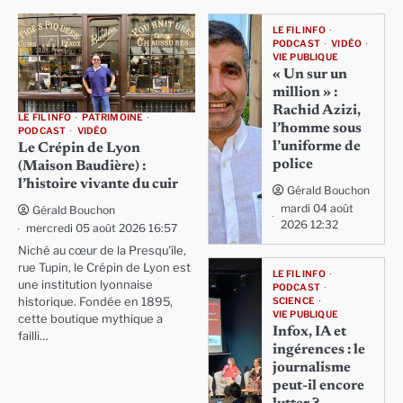
LE FIL INFO
PODCAST
VIDÉO
VIE PUBLIQUE
« Un sur un
million » :
Rachid Azizi,
LE FIL INFO
PATRIMOINE
l’homme sous
PODCAST
VIDÉO
l’uniforme de
Le Crépin de Lyon
police
(Maison Baudière) :
l’histoire vivante du cuir
Gérald Bouchon
mardi 04 août
Gérald Bouchon
2026 12:32
mercredi 05 août 2026 16:57
Niché au cœur de la Presqu'île,
rue Tupin, le Crépin de Lyon est
LE FIL INFO
une institution lyonnaise
PODCAST
SCIENCE
historique. Fondée en 1895,
VIE PUBLIQUE
cette boutique mythique a
Infox, IA et
failli…
ingérences : le
journalisme
peut-il encore