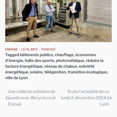
ENERGIE
LE FIL INFO
PODCAST
Tagged
bâtiments publics
,
chauffage
,
économies
d'énergie
,
halle des sports
,
photovoltaïque
,
réduire la
facture énergétique
,
réseau de chaleur
,
sobriété
énergétique
,
solaire
,
télégestion
,
transition écologique
,
ville de Lyon
Une collecte solidaire de
Toute l’actualité de ce
Navigation
jouets avec Recyclivre et
lundi 2 décembre 2024 à
de
Enjoué
Lyon
l’article