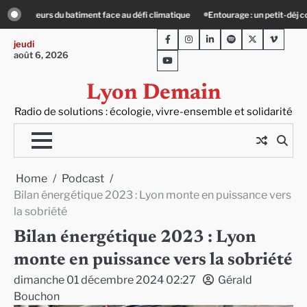
Skip
e : un petit-déj contre l’isolement
Le Crépin de Lyon (Maison Baudière) : l’his
to
Facebook
Instagram
LinkedIn
Spotify
Twitter
Viméo
content
jeudi
août 6, 2026
Youtube
Lyon Demain
Radio de solutions : écologie, vivre-ensemble et solidarité
Home
Podcast
Bilan énergétique 2023 : Lyon monte en puissance vers
la sobriété
Bilan énergétique 2023 : Lyon
monte en puissance vers la sobriété
dimanche 01 décembre 2024 02:27
Gérald
Bouchon