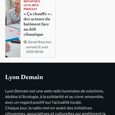
INITIATIVES
LE FIL INFO
PODCAST
« Ça chauffe » :
des acteurs du
batiment face
au défi
climatique
Gérald Bouchon
samedi 01 août
2026 09:56
Lyon Demain
Lyon Demain est une web radio lyonnaise de solutions,
dédiée à l’écologie, à la solidarité et au vivre-ensemble,
avec un regard positif sur l’actualité locale.
Chaque jour, la radio met en avant des initiatives
citoyennes, associatives et culturelles qui améliorent la