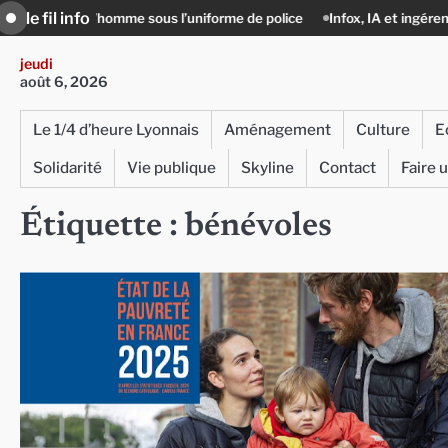
Skip
le fil info
uniforme de police
Infox, IA et ingérences : le journalisme peut-il enco
to
content
jeudi
août 6, 2026
Le 1/4 d’heure Lyonnais
Aménagement
Culture
E
Solidarité
Vie publique
Skyline
Contact
Faire 
Étiquette :
bénévoles