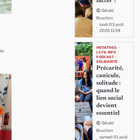
lutter ?
Gérald
Bouchon
lundi 03 août
2026 11:54
INITIATIVES
re
LE FIL INFO
PODCAST
SOLIDARITÉ
Précarité,
canicule,
solitude :
quand le
lien social
devient
essentiel
Gérald
Bouchon
samedi 01 août