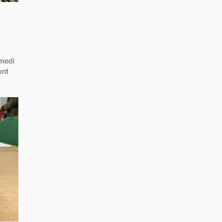
amedi
ont