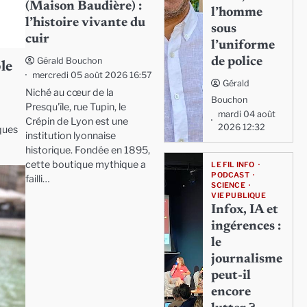
(Maison Baudière) :
l’homme
l’histoire vivante du
sous
cuir
l’uniforme
de police
Gérald Bouchon
le
mercredi 05 août 2026 16:57
Gérald
Niché au cœur de la
Bouchon
Presqu'île, rue Tupin, le
mardi 04 août
Crépin de Lyon est une
2026 12:32
ques
institution lyonnaise
historique. Fondée en 1895,
cette boutique mythique a
LE FIL INFO
PODCAST
failli…
SCIENCE
VIE PUBLIQUE
Infox, IA et
ingérences :
le
journalisme
peut-il
encore