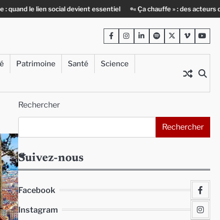
essentiel
« Ça chauffe » : des acteurs du batiment face au défi climat
Facebook
Instagram
LinkedIn
Spotify
Twitter
Viméo
Yout
té
Patrimoine
Santé
Science
Rechercher
Rechercher
Suivez-nous
Facebook
Instagram