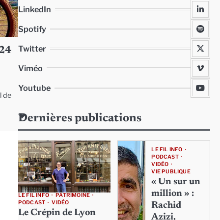
LinkedIn
Spotify
Twitter
024
Viméo
Youtube
l de
Dernières publications
LE FIL INFO
PODCAST
VIDÉO
VIE PUBLIQUE
« Un sur un
million » :
LE FIL INFO
PATRIMOINE
PODCAST
VIDÉO
Rachid
Le Crépin de Lyon
Azizi,