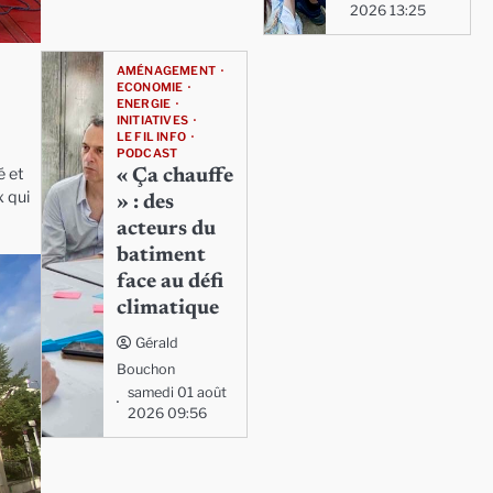
2026 13:25
AMÉNAGEMENT
ECONOMIE
ENERGIE
INITIATIVES
LE FIL INFO
PODCAST
é et
« Ça chauffe
x qui
» : des
acteurs du
batiment
face au défi
climatique
Gérald
Bouchon
samedi 01 août
2026 09:56