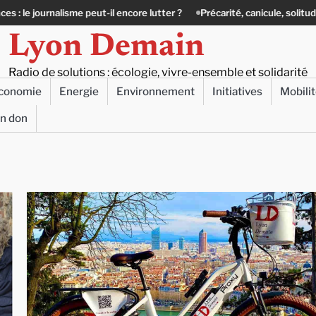
re lutter ?
Précarité, canicule, solitude : quand le lien social devient 
Lyon Demain
Radio de solutions : écologie, vivre-ensemble et solidarité
conomie
Energie
Environnement
Initiatives
Mobili
un don