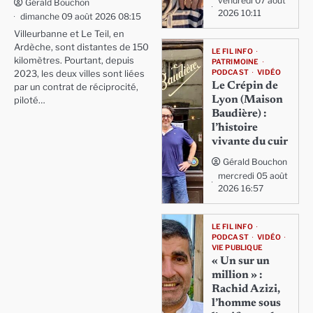
vendredi 07 août
Gérald Bouchon
2026 10:11
dimanche 09 août 2026 08:15
Villeurbanne et Le Teil, en
Ardèche, sont distantes de 150
LE FIL INFO
kilomètres. Pourtant, depuis
PATRIMOINE
PODCAST
VIDÉO
2023, les deux villes sont liées
Le Crépin de
par un contrat de réciprocité,
Lyon (Maison
piloté…
Baudière) :
l’histoire
vivante du cuir
Gérald Bouchon
mercredi 05 août
2026 16:57
LE FIL INFO
PODCAST
VIDÉO
VIE PUBLIQUE
« Un sur un
million » :
Rachid Azizi,
l’homme sous