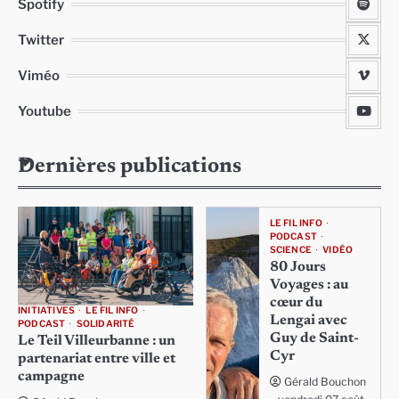
Spotify
Twitter
Viméo
Youtube
Dernières publications
LE FIL INFO
PODCAST
SCIENCE
VIDÉO
80 Jours
Voyages : au
cœur du
INITIATIVES
LE FIL INFO
Lengai avec
PODCAST
SOLIDARITÉ
Guy de Saint-
Le Teil Villeurbanne : un
Cyr
partenariat entre ville et
campagne
Gérald Bouchon