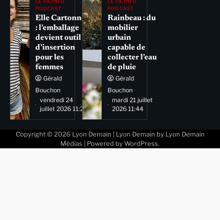
LE FIL INFO
LE FIL INFO
PODCAST
PODCAST
Elle Cartonne
Rainbeau : du
: l’emballage
mobilier
devient outil
urbain
d’insertion
capable de
pour les
collecter l’eau
femmes
de pluie
Gérald
Gérald
Bouchon
Bouchon
vendredi 24
mardi 21 juillet
juillet 2026 11:29
2026 11:44
Copyright © 2026
Lyon Demain
| Lyon Demain by
Lyon Demain
Médias
| Powered by
WordPress
.