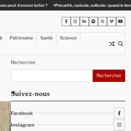
?
Précarité, canicule, solitude : quand le lien social devient essentiel
Facebook
Instagram
LinkedIn
Spotify
Twitter
Viméo
Yout
té
Patrimoine
Santé
Science
Rechercher
Rechercher
Suivez-nous
Facebook
Instagram