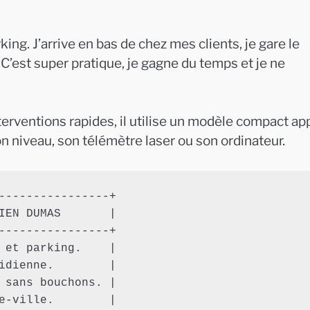
king. J’arrive en bas de chez mes clients, je gare le
. C’est super pratique, je gagne du temps et je ne
erventions rapides, il utilise un modèle compact ap
on niveau, son télémètre laser ou son ordinateur.
----------------+

IEN DUMAS       |

----------------+

 et parking.    |

idienne.        |

 sans bouchons. |

e-ville.        |
