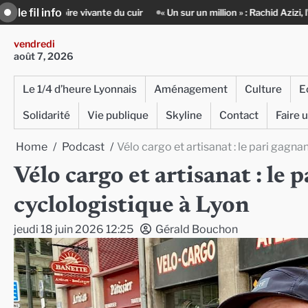
Skip
le fil info
e du cuir
« Un sur un million » : Rachid Azizi, l’homme sous l’uniforme 
to
content
vendredi
août 7, 2026
Le 1/4 d’heure Lyonnais
Aménagement
Culture
E
Solidarité
Vie publique
Skyline
Contact
Faire 
Home
Podcast
Vélo cargo et artisanat : le pari gagna
Vélo cargo et artisanat : le 
cyclologistique à Lyon
jeudi 18 juin 2026 12:25
Gérald Bouchon