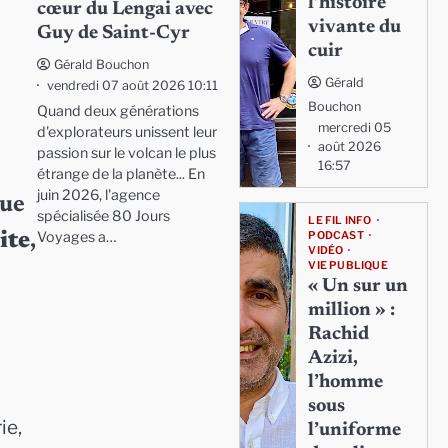
l’histoire
cœur du Lengai avec
vivante du
Guy de Saint-Cyr
cuir
Gérald Bouchon
Gérald
vendredi 07 août 2026 10:11
Bouchon
Quand deux générations
mercredi 05
d'explorateurs unissent leur
août 2026
passion sur le volcan le plus
16:57
étrange de la planète... En
juin 2026, l'agence
que
spécialisée 80 Jours
LE FIL INFO
Voyages a…
PODCAST
ite
,
VIDÉO
VIE PUBLIQUE
« Un sur un
million » :
Rachid
Azizi,
l’homme
sous
ie,
l’uniforme