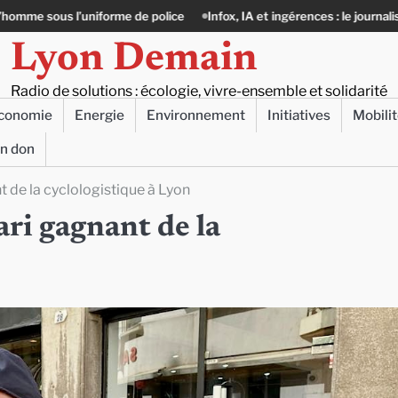
de police
Infox, IA et ingérences : le journalisme peut-il encore lutter 
Lyon Demain
Radio de solutions : écologie, vivre-ensemble et solidarité
conomie
Energie
Environnement
Initiatives
Mobili
un don
nt de la cyclologistique à Lyon
pari gagnant de la