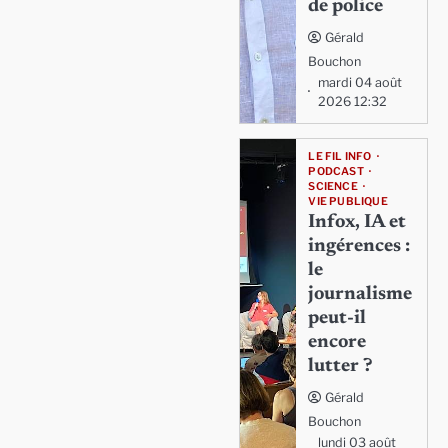
de police
Gérald
Bouchon
mardi 04 août
2026 12:32
LE FIL INFO
PODCAST
SCIENCE
VIE PUBLIQUE
Infox, IA et
ingérences :
le
journalisme
peut-il
encore
lutter ?
Gérald
Bouchon
lundi 03 août