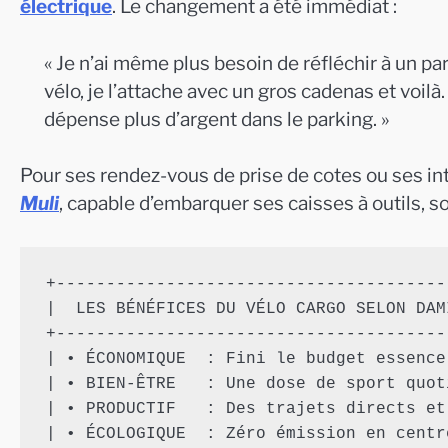
électrique
. Le changement a été immédiat :
« Je n’ai même plus besoin de réfléchir à un par
vélo, je l’attache avec un gros cadenas et voilà
dépense plus d’argent dans le parking. »
Pour ses rendez-vous de prise de cotes ou ses int
Muli
, capable d’embarquer ses caisses à outils, s
+---------------------------------------
|  LES BÉNÉFICES DU VÉLO CARGO SELON DAM
+---------------------------------------
| • ÉCONOMIQUE  : Fini le budget essence
| • BIEN-ÊTRE   : Une dose de sport quot
| • PRODUCTIF   : Des trajets directs et
| • ÉCOLOGIQUE  : Zéro émission en centr