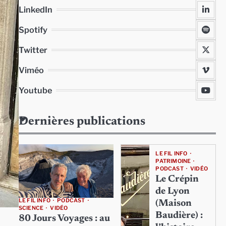
LinkedIn
Spotify
Twitter
Viméo
Youtube
Dernières publications
LE FIL INFO
PATRIMOINE
PODCAST
VIDÉO
Le Crépin
de Lyon
LE FIL INFO
PODCAST
(Maison
SCIENCE
VIDÉO
Baudière) :
80 Jours Voyages : au