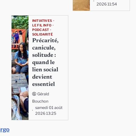
2026 11:54
INITIATIVES
LE FIL INFO
PODCAST
SOLIDARITÉ
Précarité,
canicule,
solitude :
quand le
lien social
devient
essentiel
Gérald
Bouchon
samedi 01 août
2026 13:25
argo