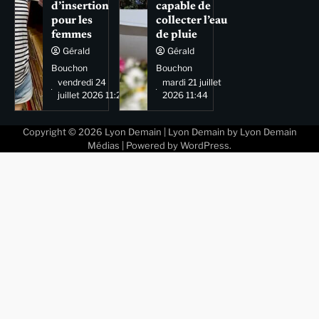
d’insertion
capable de
pour les
collecter l’eau
femmes
de pluie
Gérald
Gérald
Bouchon
Bouchon
vendredi 24
mardi 21 juillet
juillet 2026 11:29
2026 11:44
Copyright © 2026
Lyon Demain
| Lyon Demain by
Lyon Demain
Médias
| Powered by
WordPress
.