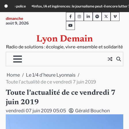
Skip
nces : le journalisme peut-il encore lutter ?
Précarité, canicule, solitude : quan
to
Facebook
Instagram
LinkedIn
Spotify
Twitter
Viméo
content
dimanche
août 9, 2026
Youtube
Lyon Demain
Radio de solutions : écologie, vivre-ensemble et solidarité
Home
Le 1/4 d'heure Lyonnais
Toute l’actualité de ce vendredi 7 juin 2019
Toute l’actualité de ce vendredi 7
juin 2019
vendredi 07 juin 2019 05:05
Gérald Bouchon