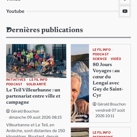
Youtube
Dernières publications
LE FIL INFO
PODCAST
SCIENCE
VIDÉO
80 Jours
Voyages : au
cœur du
INITIATIVES
LE FIL INFO
Lengai avec
PODCAST
SOLIDARITÉ
Guy de Saint-
Le Teil Villeurbanne : un
Cyr
partenariat entre ville et
campagne
Gérald Bouchon
vendredi 07 août
Gérald Bouchon
2026 10:11
dimanche 09 août 2026 08:15
Villeurbanne et Le Teil, en
Ardèche, sont distantes de 150
LE FIL INFO
kilomètres. Pourtant, depuis