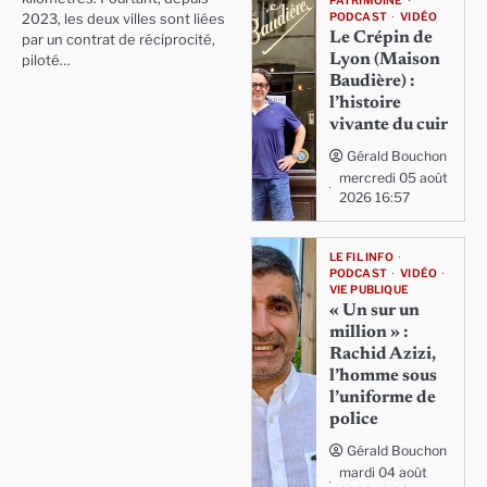
PATRIMOINE
PODCAST
VIDÉO
2023, les deux villes sont liées
Le Crépin de
par un contrat de réciprocité,
Lyon (Maison
piloté…
Baudière) :
l’histoire
vivante du cuir
Gérald Bouchon
mercredi 05 août
2026 16:57
LE FIL INFO
PODCAST
VIDÉO
VIE PUBLIQUE
« Un sur un
million » :
Rachid Azizi,
l’homme sous
l’uniforme de
police
Gérald Bouchon
mardi 04 août