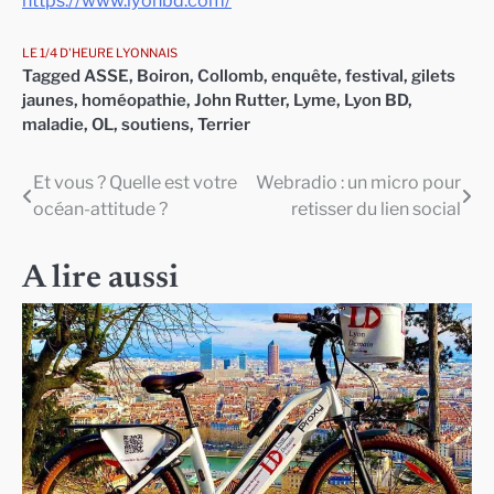
LE 1/4 D'HEURE LYONNAIS
Tagged
ASSE
,
Boiron
,
Collomb
,
enquête
,
festival
,
gilets
jaunes
,
homéopathie
,
John Rutter
,
Lyme
,
Lyon BD
,
maladie
,
OL
,
soutiens
,
Terrier
Et vous ? Quelle est votre
Webradio : un micro pour
Navigation
océan-attitude ?
retisser du lien social
de
l’article
A lire aussi