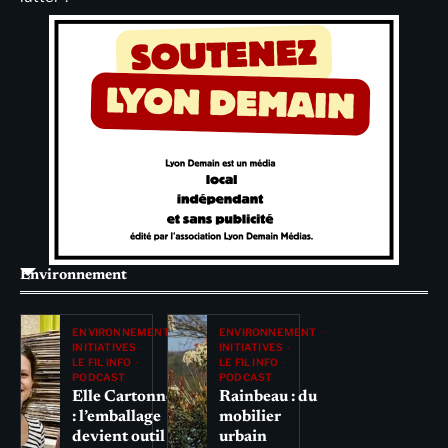
Environnement
ENVIRONNEMENT
ENVIRONNEMENT
INITIATIVES
INITIATIVES
LE FIL INFO
LE FIL INFO
PODCAST
PODCAST
Elle Cartonne
Rainbeau : du
: l’emballage
mobilier
devient outil
urbain