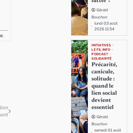
lutter ?
Gérald
Bouchon
lundi 03 août
2026 11:54
INITIATIVES
LE FIL INFO
PODCAST
SOLIDARITÉ
Précarité,
canicule,
solitude :
quand le
lien social
devient
essentiel
tion
ent
Gérald
Bouchon
samedi 01 août