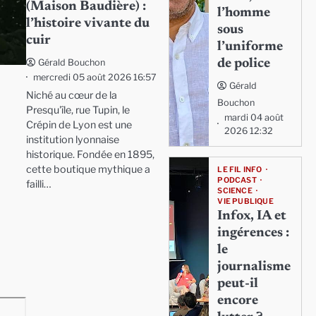
(Maison Baudière) :
l’homme
l’histoire vivante du
sous
cuir
l’uniforme
de police
Gérald Bouchon
mercredi 05 août 2026 16:57
Gérald
Niché au cœur de la
Bouchon
Presqu'île, rue Tupin, le
mardi 04 août
Crépin de Lyon est une
2026 12:32
institution lyonnaise
historique. Fondée en 1895,
cette boutique mythique a
LE FIL INFO
PODCAST
failli…
SCIENCE
VIE PUBLIQUE
Infox, IA et
ingérences :
le
journalisme
peut-il
encore