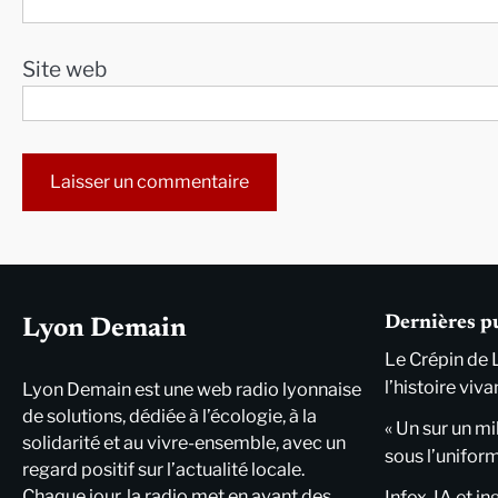
Site web
Alternative:
Dernières p
Lyon Demain
Le Crépin de 
l’histoire viva
Lyon Demain est une web radio lyonnaise
de solutions, dédiée à l’écologie, à la
« Un sur un mi
solidarité et au vivre-ensemble, avec un
sous l’unifor
regard positif sur l’actualité locale.
Chaque jour, la radio met en avant des
Infox, IA et i