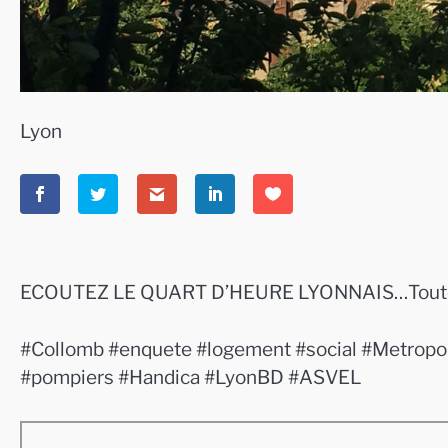
Lyon
ECOUTEZ LE QUART D’HEURE LYONNAIS…Toute l’a
#Collomb #enquete #logement #social #Metropo
#pompiers #Handica #LyonBD #ASVEL