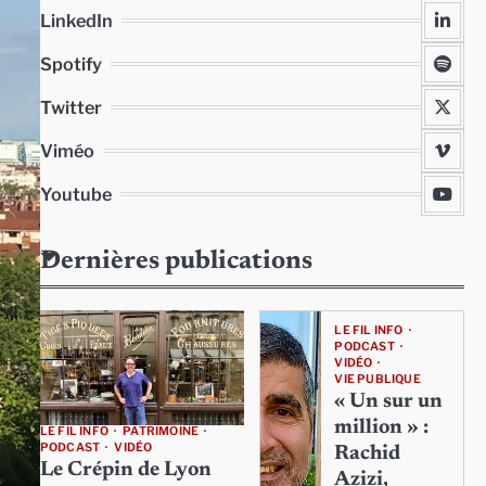
LinkedIn
Spotify
Twitter
Viméo
Youtube
Dernières publications
LE FIL INFO
PODCAST
VIDÉO
VIE PUBLIQUE
« Un sur un
million » :
LE FIL INFO
PATRIMOINE
PODCAST
VIDÉO
Rachid
Le Crépin de Lyon
Azizi,