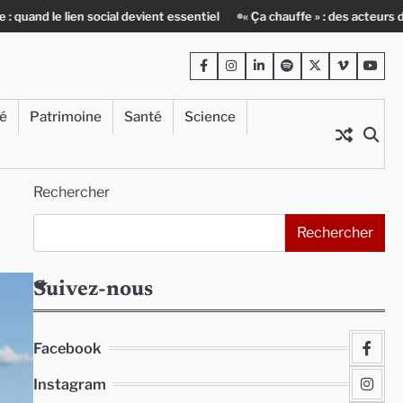
social devient essentiel
« Ça chauffe » : des acteurs du batiment face 
Facebook
Instagram
LinkedIn
Spotify
Twitter
Viméo
Yout
té
Patrimoine
Santé
Science
Rechercher
Rechercher
Suivez-nous
Facebook
Instagram