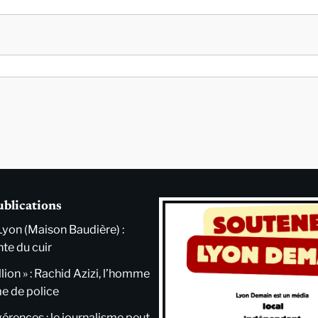
ublications
Lyon (Maison Baudière) :
nte du cuir
llion » : Rachid Azizi, l’homme
me de police
ngérences : le journalisme peut-