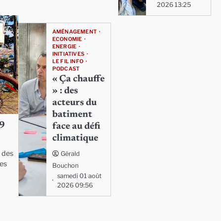
2026 13:25
AMÉNAGEMENT
ECONOMIE
ENERGIE
INITIATIVES
LE FIL INFO
PODCAST
« Ça chauffe
» : des
acteurs du
batiment
29
face au défi
climatique
t des
Gérald
les
Bouchon
samedi 01 août
2026 09:56