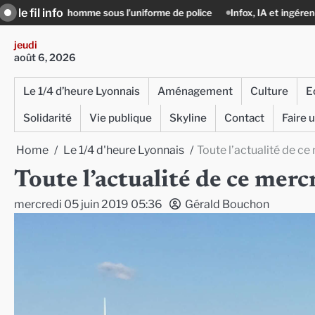
Skip
le fil info
l’homme sous l’uniforme de police
Infox, IA et ingérences : le journalis
to
content
jeudi
août 6, 2026
Le 1/4 d’heure Lyonnais
Aménagement
Culture
E
Solidarité
Vie publique
Skyline
Contact
Faire 
Home
Le 1/4 d'heure Lyonnais
Toute l’actualité de ce
Toute l’actualité de ce merc
mercredi 05 juin 2019 05:36
Gérald Bouchon