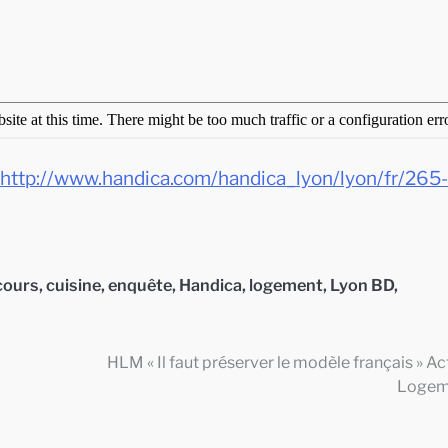
http://www.handica.com/handica_lyon/lyon/fr/265-
cours
,
cuisine
,
enquête
,
Handica
,
logement
,
Lyon BD
,
HLM « Il faut préserver le modèle français » Ac
Logem