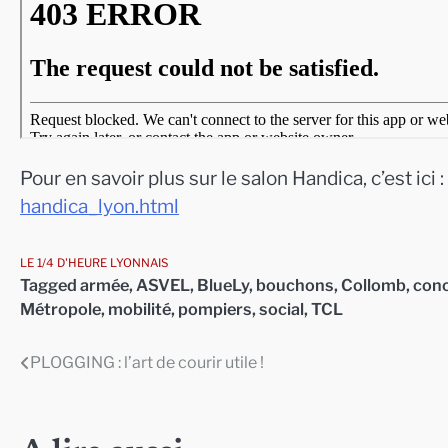
Pour en savoir plus sur le salon Handica, c’est ici :
handica_lyon.html
LE 1/4 D'HEURE LYONNAIS
Tagged
armée
,
ASVEL
,
BlueLy
,
bouchons
,
Collomb
,
con
Métropole
,
mobilité
,
pompiers
,
social
,
TCL
PLOGGING : l’art de courir utile !
Navigation
de
l’article