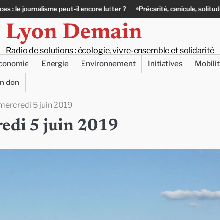
me peut-il encore lutter ?
Précarité, canicule, solitude : quand le lien 
Lyon Demain
Radio de solutions : écologie, vivre-ensemble et solidarité
conomie
Energie
Environnement
Initiatives
Mobili
un don
 mercredi 5 juin 2019
redi 5 juin 2019