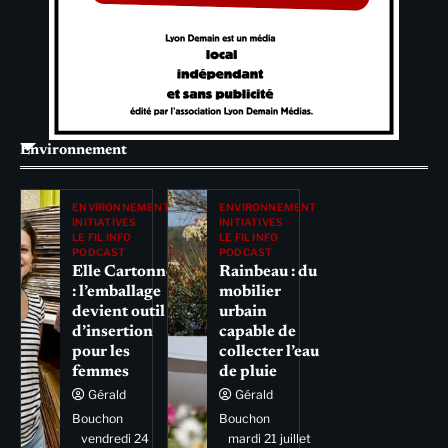
Environnement
ENVIRONNEMENT
ENVIRONNEMENT
INITIATIVES
INITIATIVES
LE FIL INFO
LE FIL INFO
PODCAST
PODCAST
Elle Cartonne
Rainbeau : du
: l’emballage
mobilier
devient outil
urbain
d’insertion
capable de
pour les
collecter l’eau
femmes
de pluie
Gérald
Gérald
Bouchon
Bouchon
vendredi 24
mardi 21 juillet