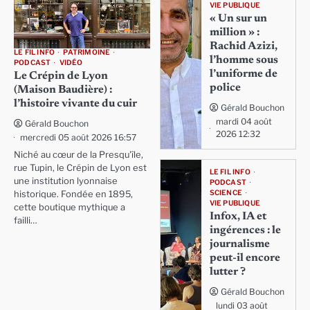
VIE PUBLIQUE
« Un sur un
million » :
Rachid Azizi,
LE FIL INFO
PATRIMOINE
l’homme sous
PODCAST
VIDÉO
l’uniforme de
Le Crépin de Lyon
police
(Maison Baudière) :
l’histoire vivante du cuir
Gérald Bouchon
mardi 04 août
Gérald Bouchon
2026 12:32
mercredi 05 août 2026 16:57
Niché au cœur de la Presqu'île,
rue Tupin, le Crépin de Lyon est
LE FIL INFO
une institution lyonnaise
PODCAST
SCIENCE
historique. Fondée en 1895,
VIE PUBLIQUE
cette boutique mythique a
Infox, IA et
failli…
ingérences : le
journalisme
peut-il encore
lutter ?
Gérald Bouchon
lundi 03 août