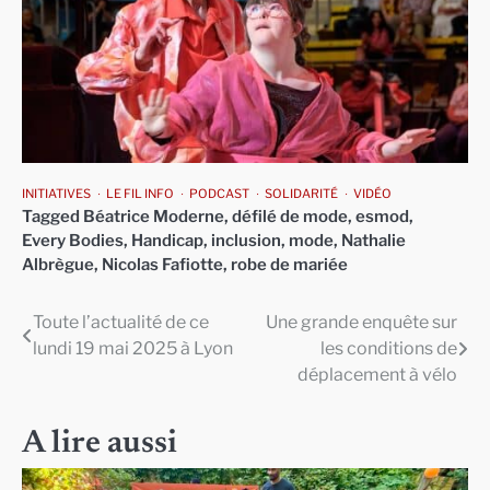
INITIATIVES
LE FIL INFO
PODCAST
SOLIDARITÉ
VIDÉO
Tagged
Béatrice Moderne
,
défilé de mode
,
esmod
,
Every Bodies
,
Handicap
,
inclusion
,
mode
,
Nathalie
Albrègue
,
Nicolas Fafiotte
,
robe de mariée
Toute l’actualité de ce
Une grande enquête sur
Navigation
lundi 19 mai 2025 à Lyon
les conditions de
de
déplacement à vélo
l’article
A lire aussi