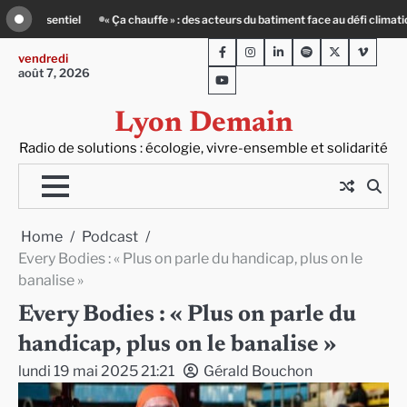
Skip
nt face au défi climatique
Entourage : un petit-déj contre l’isolement
Le 
to
Facebook
Instagram
LinkedIn
Spotify
Twitter
Viméo
content
vendredi
août 7, 2026
Youtube
Lyon Demain
Radio de solutions : écologie, vivre-ensemble et solidarité
Home
Podcast
Every Bodies : « Plus on parle du handicap, plus on le
banalise »
Every Bodies : « Plus on parle du
handicap, plus on le banalise »
lundi 19 mai 2025 21:21
Gérald Bouchon