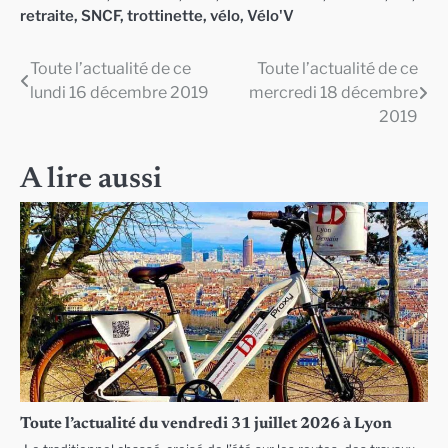
retraite
,
SNCF
,
trottinette
,
vélo
,
Vélo'V
Toute l’actualité de ce
Toute l’actualité de ce
Navigation
lundi 16 décembre 2019
mercredi 18 décembre
de
2019
l’article
A lire aussi
Toute l’actualité du vendredi 31 juillet 2026 à Lyon