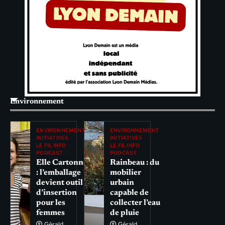
Environnement
ENVIRONNEMENT
ENVIRONNEMENT
INITIATIVES
INITIATIVES
LE FIL INFO
LE FIL INFO
PODCAST
PODCAST
Elle Cartonne
Rainbeau : du
: l’emballage
mobilier
devient outil
urbain
d’insertion
capable de
pour les
collecter l’eau
femmes
de pluie
Gérald
Gérald