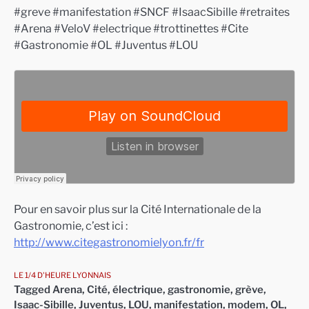
#greve #manifestation #SNCF #IsaacSibille #retraites
#Arena #VeloV #electrique #trottinettes #Cite
#Gastronomie #OL #Juventus #LOU
Pour en savoir plus sur la Cité Internationale de la
Gastronomie, c’est ici :
http://www.citegastronomielyon.fr/fr
LE 1/4 D'HEURE LYONNAIS
Tagged
Arena
,
Cité
,
électrique
,
gastronomie
,
grève
,
Isaac-Sibille
,
Juventus
,
LOU
,
manifestation
,
modem
,
OL
,