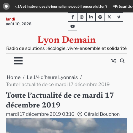
Skip
lisme peut-il encore lutter ?
Précarité, canicule, solitude : quand le lien socia
to
Facebook
Instagram
LinkedIn
Spotify
Twitter
Viméo
content
lundi
août 10, 2026
Youtube
Lyon Demain
Radio de solutions : écologie, vivre-ensemble et solidarité
Home
Le 1/4 d'heure Lyonnais
Toute l’actualité de ce mardi 17 décembre 2019
Toute l’actualité de ce mardi 17
décembre 2019
mardi 17 décembre 2019 03:16
Gérald Bouchon