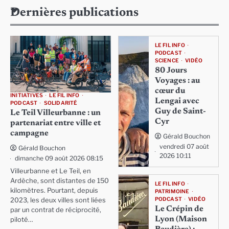
Dernières publications
LE FIL INFO
PODCAST
SCIENCE
VIDÉO
80 Jours
Voyages : au
cœur du
INITIATIVES
LE FIL INFO
Lengai avec
PODCAST
SOLIDARITÉ
Guy de Saint-
Le Teil Villeurbanne : un
Cyr
partenariat entre ville et
campagne
Gérald Bouchon
vendredi 07 août
Gérald Bouchon
2026 10:11
dimanche 09 août 2026 08:15
Villeurbanne et Le Teil, en
Ardèche, sont distantes de 150
LE FIL INFO
kilomètres. Pourtant, depuis
PATRIMOINE
PODCAST
VIDÉO
2023, les deux villes sont liées
Le Crépin de
par un contrat de réciprocité,
Lyon (Maison
piloté…