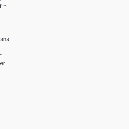
fre
dans
En
cer