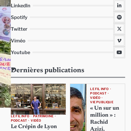
LinkedIn
Spotify
Twitter
Viméo
Youtube
Dernières publications
LE FIL INFO
PODCAST
VIDÉO
VIE PUBLIQUE
« Un sur un
million » :
LE FIL INFO
PATRIMOINE
PODCAST
VIDÉO
Rachid
Le Crépin de Lyon
Azizi,