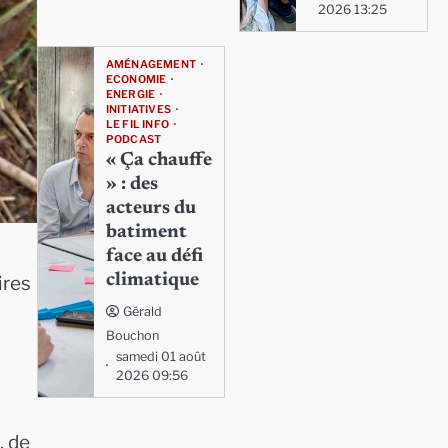
2026 13:25
AMÉNAGEMENT
ECONOMIE
ENERGIE
INITIATIVES
LE FIL INFO
PODCAST
« Ça chauffe
» : des
acteurs du
batiment
face au défi
climatique
ires
Gérald
Bouchon
samedi 01 août
2026 09:56
, de