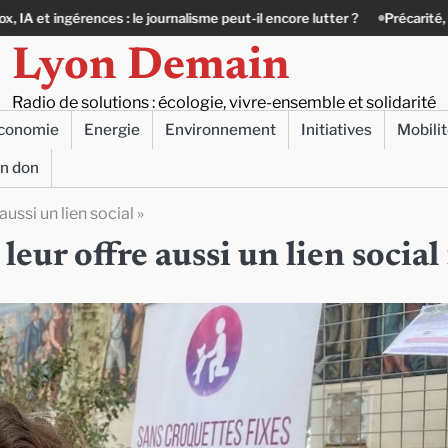
journalisme peut-il encore lutter ?
Précarité, canicule, solitude : quand
Lyon Demain
Radio de solutions : écologie, vivre-ensemble et solidarité
conomie
Energie
Environnement
Initiatives
Mobili
un don
aussi un lien social »
leur offre aussi un lien social