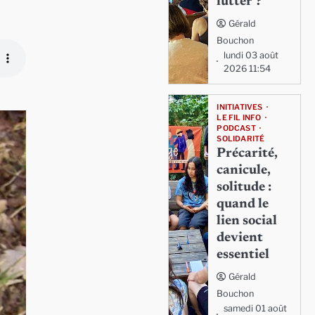
lutter ?
Gérald
Bouchon
lundi 03 août
2026 11:54
INITIATIVES
LE FIL INFO
PODCAST
SOLIDARITÉ
Précarité,
canicule,
solitude :
quand le
lien social
devient
essentiel
Gérald
Bouchon
samedi 01 août