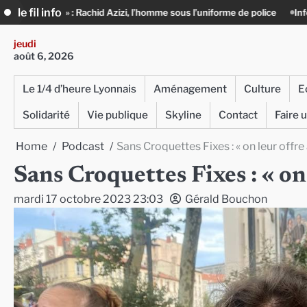
Skip
le fil info
d Azizi, l’homme sous l’uniforme de police
Infox, IA et ingérences : le 
to
content
jeudi
août 6, 2026
Le 1/4 d’heure Lyonnais
Aménagement
Culture
E
Solidarité
Vie publique
Skyline
Contact
Faire 
Home
Podcast
Sans Croquettes Fixes : « on leur offre 
Sans Croquettes Fixes : « on 
mardi 17 octobre 2023 23:03
Gérald Bouchon