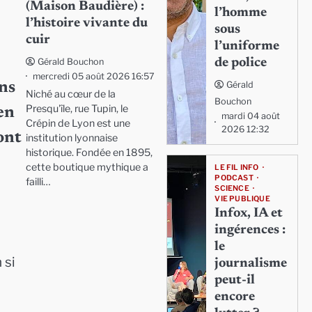
(Maison Baudière) :
l’homme
l’histoire vivante du
sous
cuir
l’uniforme
de police
Gérald Bouchon
mercredi 05 août 2026 16:57
Gérald
ans
Niché au cœur de la
Bouchon
Presqu'île, rue Tupin, le
en
mardi 04 août
Crépin de Lyon est une
2026 12:32
ont
institution lyonnaise
historique. Fondée en 1895,
cette boutique mythique a
LE FIL INFO
PODCAST
failli…
SCIENCE
VIE PUBLIQUE
Infox, IA et
ingérences :
le
 si
journalisme
peut-il
encore