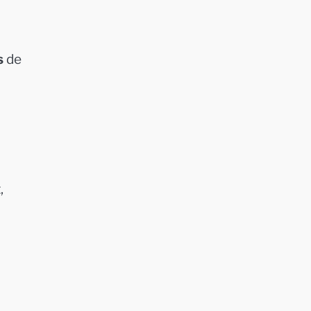
s
de
,