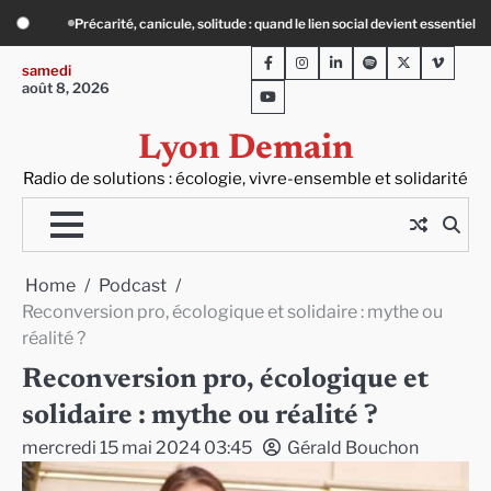
Skip
social devient essentiel
« Ça chauffe » : des acteurs du batiment face au défi 
to
Facebook
Instagram
LinkedIn
Spotify
Twitter
Viméo
content
samedi
août 8, 2026
Youtube
Lyon Demain
Radio de solutions : écologie, vivre-ensemble et solidarité
Home
Podcast
Reconversion pro, écologique et solidaire : mythe ou
réalité ?
Reconversion pro, écologique et
solidaire : mythe ou réalité ?
mercredi 15 mai 2024 03:45
Gérald Bouchon