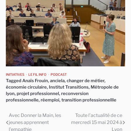
INITIATIVES
LE FIL INFO
PODCAST
Tagged
Anaïs Frouin
,
anciela
,
changer de métier
,
économie circulaire
,
Institut Transitions
,
Métropole de
lyon
,
projet professionnel
,
reconversion
professionnelle
,
réemploi
,
transition professionnellle
Avec Donner la Main, les
Toute l’actualité de ce
Navigation
jeunes apprennent
mercredi 15 mai 2024 à
de
l’empathie
Lyon