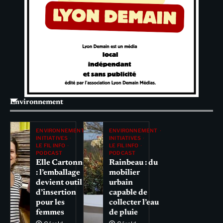
Environnement
ENVIRONNEMENT
ENVIRONNEMENT
INITIATIVES
INITIATIVES
LE FIL INFO
LE FIL INFO
PODCAST
PODCAST
Elle Cartonne
Rainbeau : du
: l’emballage
mobilier
devient outil
urbain
d’insertion
capable de
pour les
collecter l’eau
femmes
de pluie