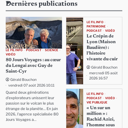
Dernières publications
LE FIL INFO
PATRIMOINE
PODCAST
VIDÉO
Le Crépin de
Lyon (Maison
Baudière) :
LE FIL INFO
PODCAST
SCIENCE
l’histoire
VIDÉO
vivante du cuir
80 Jours Voyages : au cœur
du Lengai avec Guy de
Gérald Bouchon
Saint-Cyr
mercredi 05 août
2026 16:57
Gérald Bouchon
vendredi 07 août 2026 10:11
Quand deux générations
LE FIL INFO
d'explorateurs unissent leur
PODCAST
VIDÉO
VIE PUBLIQUE
passion sur le volcan le plus
« Un sur un
étrange de la planète... En juin
million » :
2026, l'agence spécialisée 80
Rachid Azizi,
Jours Voyages a…
l’homme sous