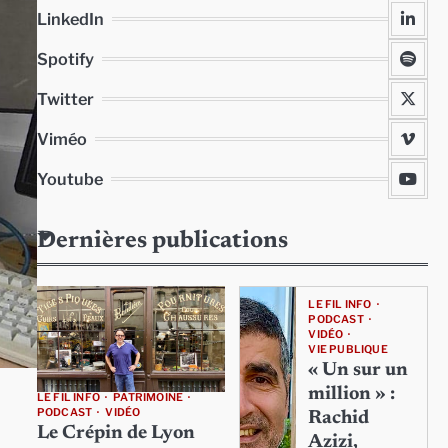
LinkedIn
Spotify
Twitter
Viméo
Youtube
Dernières publications
LE FIL INFO
PODCAST
VIDÉO
VIE PUBLIQUE
« Un sur un
million » :
LE FIL INFO
PATRIMOINE
PODCAST
VIDÉO
Rachid
Le Crépin de Lyon
Azizi,