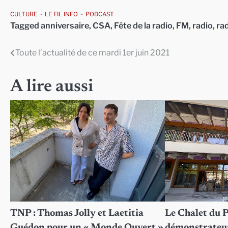
CULTURE
LE FIL INFO
PODCAST
Tagged
anniversaire
,
CSA
,
Fête de la radio
,
FM
,
radio
,
rad
Toute l’actualité de ce mardi 1er juin 2021
Navigation
de
A lire aussi
l’article
TNP : Thomas Jolly et Laetitia
Le Chalet du 
Guédon pour un « Monde Ouvert »
démonstrateur