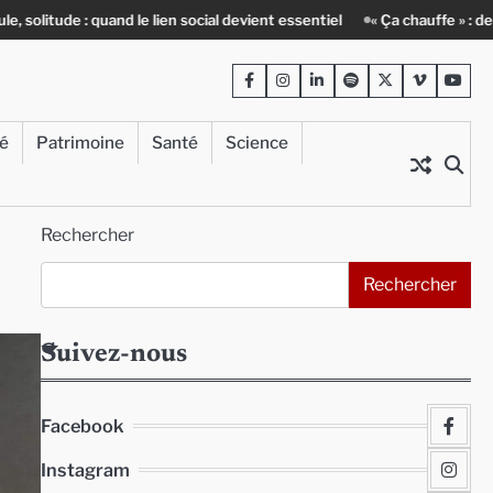
e lien social devient essentiel
« Ça chauffe » : des acteurs du batiment
Facebook
Instagram
LinkedIn
Spotify
Twitter
Viméo
Yout
té
Patrimoine
Santé
Science
Rechercher
Rechercher
Suivez-nous
Facebook
Instagram