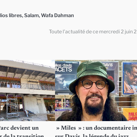
ios libres
,
Salam
,
Wafa Dahman
Toute l’actualité de ce mercredi 2 juin 
Parc devient un
» Miles » : un documentaire i
 de la transition
sur Davis, la légende du jazz