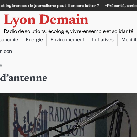
urnalisme peut-il encore lutter ?
Précarité, canicule, solitude : quand l
Lyon Demain
Radio de solutions : écologie, vivre-ensemble et solidarité
conomie
Energie
Environnement
Initiatives
Mobili
un don
e
 d’antenne