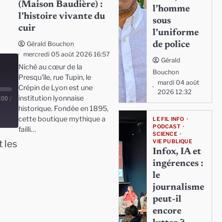
(Maison Baudière) :
l’homme
l’histoire vivante du
sous
cuir
l’uniforme
de police
Gérald Bouchon
mercredi 05 août 2026 16:57
Gérald
Niché au cœur de la
Bouchon
Presqu'île, rue Tupin, le
mardi 04 août
Crépin de Lyon est une
2026 12:32
institution lyonnaise
:00
/
historique. Fondée en 1895,
cette boutique mythique a
LE FIL INFO
PODCAST
failli…
SCIENCE
VIE PUBLIQUE
t les
Infox, IA et
ingérences :
le
journalisme
peut-il
encore