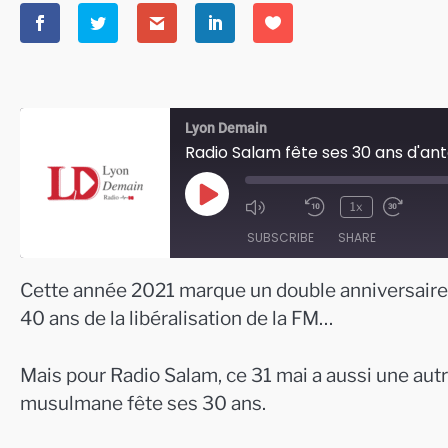
Lyon Demain
Radio Salam fête ses 30 ans d'an
Play
1x
Episode
SUBSCRIBE
SHARE
Cette année 2021 marque un double anniversaire po
SHARE
40 ans de la libéralisation de la FM…
RSS FEED
LINK
Mais pour Radio Salam, ce 31 mai a aussi une au
EMBED
musulmane fête ses 30 ans.