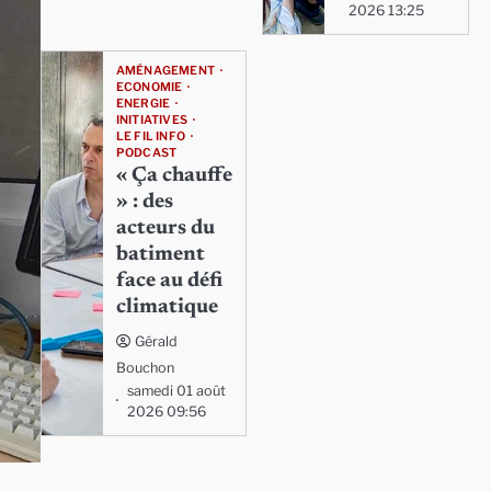
2026 13:25
AMÉNAGEMENT
ECONOMIE
ENERGIE
INITIATIVES
LE FIL INFO
PODCAST
« Ça chauffe
» : des
acteurs du
batiment
face au défi
climatique
Gérald
Bouchon
samedi 01 août
2026 09:56