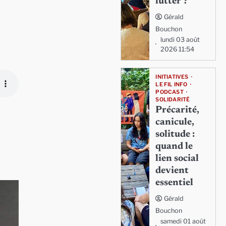
lutter ?
Gérald
Bouchon
lundi 03 août
2026 11:54
INITIATIVES
LE FIL INFO
PODCAST
SOLIDARITÉ
Précarité,
canicule,
solitude :
quand le
lien social
devient
essentiel
Gérald
Bouchon
samedi 01 août