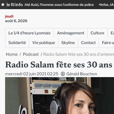
Skip
le fil info
Azizi, l’homme sous l’uniforme de police
Infox, IA et ingérences : le jo
to
content
jeudi
août 6, 2026
Le 1/4 d’heure Lyonnais
Aménagement
Culture
E
Solidarité
Vie publique
Skyline
Contact
Faire 
Home
Podcast
Radio Salam fête ses 30 ans d’antenn
Radio Salam fête ses 30 ans
mercredi 02 juin 2021 02:25
Gérald Bouchon