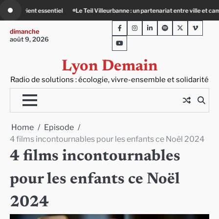
Skip
nne : un partenariat entre ville et campagne
80 Jours Voyages : au cœur du L
to
Facebook
Instagram
LinkedIn
Spotify
Twitter
Viméo
content
dimanche
août 9, 2026
Youtube
Lyon Demain
Radio de solutions : écologie, vivre-ensemble et solidarité
Home
Episode
4 films incontournables pour les enfants ce Noël 2024
4 films incontournables
pour les enfants ce Noël
2024