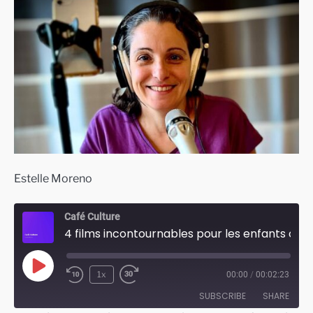
Estelle Moreno
Café Culture
4 films incontournables pour les enfants ce Noël 2024
Play
1x
00:00
/
00:02:23
Episode
SUBSCRIBE
SHARE