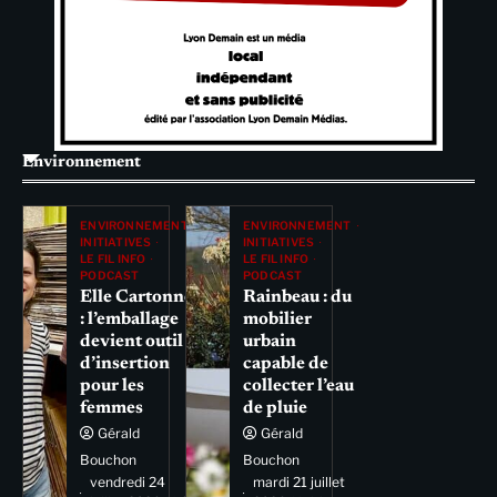
Environnement
ENVIRONNEMENT
ENVIRONNEMENT
INITIATIVES
INITIATIVES
LE FIL INFO
LE FIL INFO
PODCAST
PODCAST
Elle Cartonne
Rainbeau : du
: l’emballage
mobilier
devient outil
urbain
d’insertion
capable de
pour les
collecter l’eau
femmes
de pluie
Gérald
Gérald
Bouchon
Bouchon
vendredi 24
mardi 21 juillet