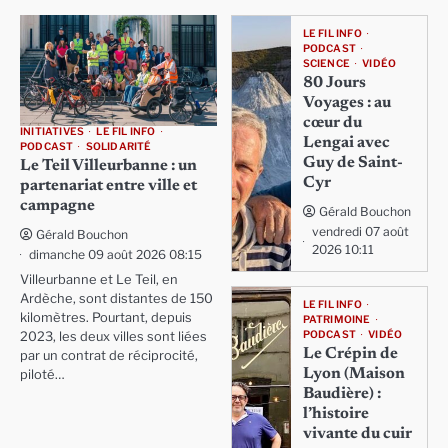
LE FIL INFO
PODCAST
SCIENCE
VIDÉO
80 Jours
Voyages : au
cœur du
INITIATIVES
LE FIL INFO
Lengai avec
PODCAST
SOLIDARITÉ
Guy de Saint-
Le Teil Villeurbanne : un
Cyr
partenariat entre ville et
campagne
Gérald Bouchon
vendredi 07 août
Gérald Bouchon
2026 10:11
dimanche 09 août 2026 08:15
Villeurbanne et Le Teil, en
Ardèche, sont distantes de 150
LE FIL INFO
kilomètres. Pourtant, depuis
PATRIMOINE
PODCAST
VIDÉO
2023, les deux villes sont liées
Le Crépin de
par un contrat de réciprocité,
Lyon (Maison
piloté…
Baudière) :
l’histoire
vivante du cuir