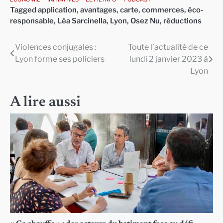
Tagged
application
,
avantages
,
carte
,
commerces
,
éco-
responsable
,
Léa Sarcinella
,
Lyon
,
Osez Nu
,
réductions
Violences conjugales :
Toute l’actualité de ce
Navigation
Lyon forme ses policiers
lundi 2 janvier 2023 à
de
Lyon
l’article
A lire aussi