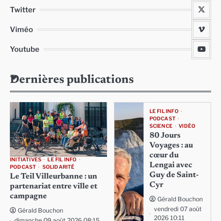
Twitter
Viméo
Youtube
Dernières publications
LE FIL INFO
PODCAST
SCIENCE
VIDÉO
80 Jours
Voyages : au
cœur du
INITIATIVES
LE FIL INFO
Lengai avec
PODCAST
SOLIDARITÉ
Guy de Saint-
Le Teil Villeurbanne : un
Cyr
partenariat entre ville et
campagne
Gérald Bouchon
vendredi 07 août
Gérald Bouchon
2026 10:11
dimanche 09 août 2026 08:15