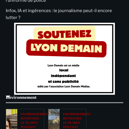
l’uniforme de police
Infox, IA et ingérences : le journalisme peut-il encore
lutter ?
Environnement
ENVIRONNEMENT
ENVIRONNEMENT
INITIATIVES
INITIATIVES
LE FIL INFO
LE FIL INFO
PODCAST
PODCAST