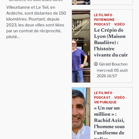
Villeurbanne et Le Teil, en
Ardèche, sont distantes de 150
LE FIL INFO
kilomètres. Pourtant, depuis
PATRIMOINE
PODCAST
VIDÉO
2023, les deux villes sont liées
Le Crépin de
par un contrat de réciprocité,
Lyon (Maison
piloté…
Baudière) :
l’histoire
vivante du cuir
Gérald Bouchon
mercredi 05 août
2026 16:57
LE FIL INFO
PODCAST
VIDÉO
VIE PUBLIQUE
« Un sur un
million » :
Rachid Azizi,
l’homme sous
l’uniforme de