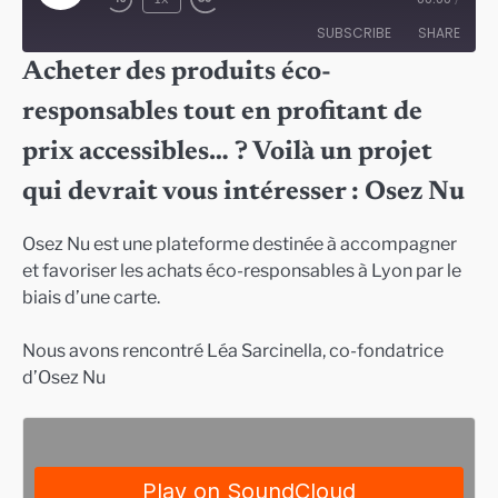
Episode
SUBSCRIBE
SHARE
Acheter des produits éco-
SHARE
responsables tout en profitant de
RSS FEED
LINK
prix accessibles… ? Voilà un projet
EMBED
qui devrait vous intéresser : Osez Nu
Osez Nu est une plateforme destinée à accompagner
et favoriser les achats éco-responsables à Lyon par le
biais d’une carte.
Nous avons rencontré Léa Sarcinella, co-fondatrice
d’Osez Nu