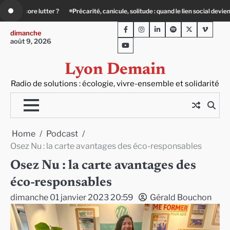
Skip
: quand le lien social devient essentiel
Le Teil Villeurbanne : un partenariat en
to
Facebook
Instagram
LinkedIn
Spotify
Twitter
Viméo
content
dimanche
août 9, 2026
Youtube
Lyon Demain
Radio de solutions : écologie, vivre-ensemble et solidarité
Home
Podcast
Osez Nu : la carte avantages des éco-responsables
Osez Nu : la carte avantages des
éco-responsables
dimanche 01 janvier 2023 20:59
Gérald Bouchon