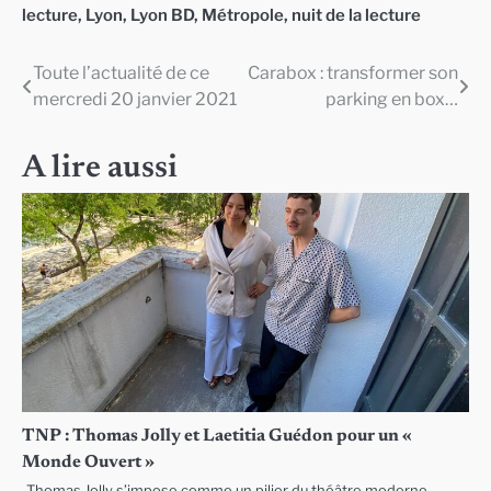
lecture
,
Lyon
,
Lyon BD
,
Métropole
,
nuit de la lecture
Toute l’actualité de ce
Carabox : transformer son
Navigation
mercredi 20 janvier 2021
parking en box…
de
l’article
A lire aussi
TNP : Thomas Jolly et Laetitia Guédon pour un «
Monde Ouvert »
Thomas Jolly s’impose comme un pilier du théâtre moderne