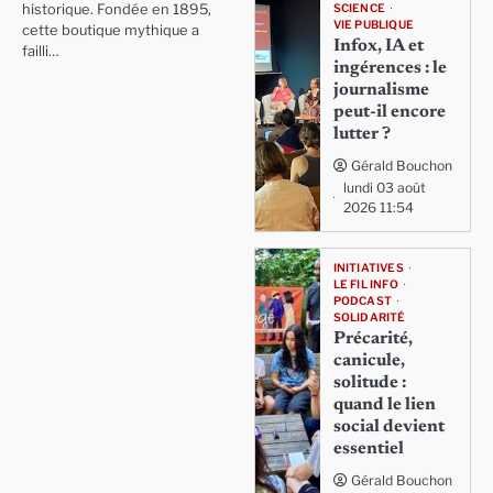
SCIENCE
historique. Fondée en 1895,
VIE PUBLIQUE
cette boutique mythique a
Infox, IA et
failli…
ingérences : le
journalisme
peut-il encore
lutter ?
Gérald Bouchon
lundi 03 août
2026 11:54
INITIATIVES
LE FIL INFO
PODCAST
SOLIDARITÉ
Précarité,
canicule,
solitude :
quand le lien
social devient
essentiel
Gérald Bouchon