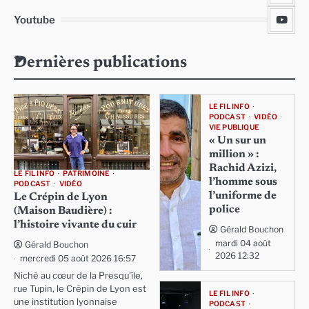
Youtube
Dernières publications
LE FIL INFO
PODCAST
VIDÉO
VIE PUBLIQUE
« Un sur un
million » :
Rachid Azizi,
LE FIL INFO
PATRIMOINE
l’homme sous
PODCAST
VIDÉO
l’uniforme de
Le Crépin de Lyon
police
(Maison Baudière) :
l’histoire vivante du cuir
Gérald Bouchon
mardi 04 août
Gérald Bouchon
2026 12:32
mercredi 05 août 2026 16:57
Niché au cœur de la Presqu'île,
rue Tupin, le Crépin de Lyon est
LE FIL INFO
une institution lyonnaise
PODCAST