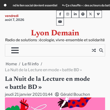
Skip
« Ça chauffe » : des acteurs du batiment face au défi climatique
Entourage 
to
Facebook
Instagram
LinkedIn
Spotify
Twitter
Viméo
content
vendredi
août 7, 2026
Youtube
Lyon Demain
Radio de solutions : écologie, vivre-ensemble et solidarité
Home
Le fil info
La Nuit de la Lecture en mode « battle BD »
La Nuit de la Lecture en mode
« battle BD »
jeudi 21 janvier 2021 01:44
Gérald Bouchon