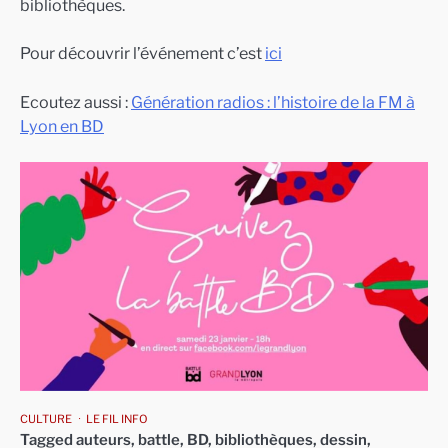
bibliothèques.
Pour découvrir l’événement c’est
ici
Ecoutez aussi :
Génération radios : l’histoire de la FM à
Lyon en BD
CULTURE
LE FIL INFO
Tagged
auteurs
,
battle
,
BD
,
bibliothèques
,
dessin
,