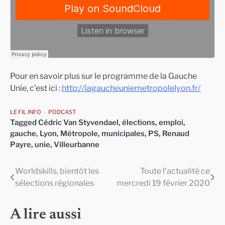
Pour en savoir plus sur le programme de la Gauche
Unie, c’est ici :
http://lagaucheuniemetropolelyon.fr/
LE FIL INFO
PODCAST
Tagged
Cédric Van Styvendael
,
élections
,
emploi
,
gauche
,
Lyon
,
Métropole
,
municipales
,
PS
,
Renaud
Payre
,
unie
,
Villeurbanne
Worldskills, bientôt les
Toute l’actualité ce
Navigation
sélections régionales
mercredi 19 février 2020
de
l’article
A lire aussi