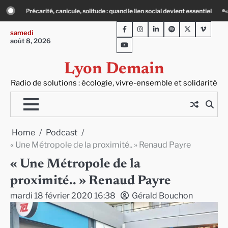
Skip
nd le lien social devient essentiel
« Ça chauffe » : des acteurs du batiment fa
to
Facebook
Instagram
LinkedIn
Spotify
Twitter
Viméo
content
samedi
août 8, 2026
Youtube
Lyon Demain
Radio de solutions : écologie, vivre-ensemble et solidarité
Home
Podcast
« Une Métropole de la proximité.. » Renaud Payre
« Une Métropole de la
proximité.. » Renaud Payre
mardi 18 février 2020 16:38
Gérald Bouchon