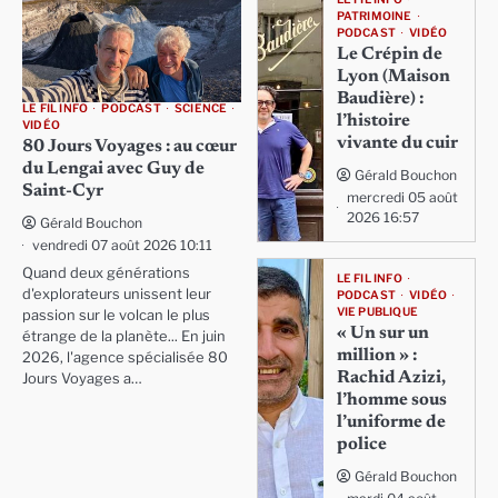
PATRIMOINE
PODCAST
VIDÉO
Le Crépin de
Lyon (Maison
Baudière) :
LE FIL INFO
PODCAST
SCIENCE
l’histoire
VIDÉO
vivante du cuir
80 Jours Voyages : au cœur
du Lengai avec Guy de
Gérald Bouchon
Saint-Cyr
mercredi 05 août
2026 16:57
Gérald Bouchon
vendredi 07 août 2026 10:11
Quand deux générations
LE FIL INFO
d'explorateurs unissent leur
PODCAST
VIDÉO
VIE PUBLIQUE
passion sur le volcan le plus
« Un sur un
étrange de la planète... En juin
million » :
2026, l'agence spécialisée 80
Rachid Azizi,
Jours Voyages a…
l’homme sous
l’uniforme de
police
Gérald Bouchon