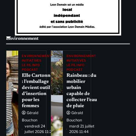
Environnement
ENVIRONNEMENT
ENVIRONNEMENT
INITIATIVES
INITIATIVES
LE FIL INFO
LE FIL INFO
PODCAST
PODCAST
Elle Cartonne
Rainbeau : du
: l’emballage
mobilier
devient outil
urbain
d’insertion
capable de
pour les
collecter l’eau
femmes
de pluie
Gérald
Gérald
Bouchon
Bouchon
vendredi 24
mardi 21 juillet
juillet 2026 11:29
2026 11:44