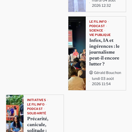
mardi 04 août
2026 12:32
LE FIL INFO
PODCAST
SCIENCE
VIE PUBLIQUE
Infox, IA et
ingérences : le
journalisme
peut-il encore
lutter ?
Gérald Bouchon
lundi 03 août
2026 11:54
INITIATIVES
LE FIL INFO
PODCAST
SOLIDARITÉ
Précarité,
canicule,
solitude :