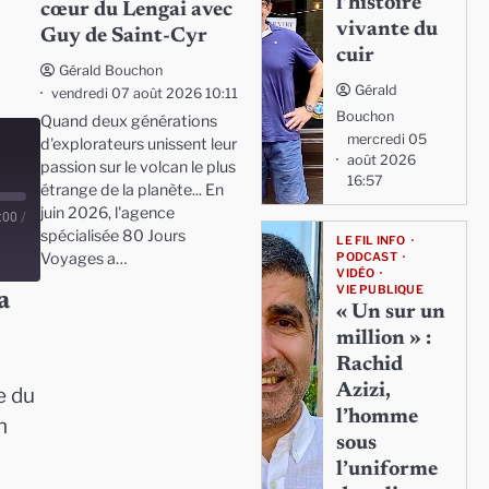
l’histoire
cœur du Lengai avec
vivante du
Guy de Saint-Cyr
cuir
Gérald Bouchon
Gérald
vendredi 07 août 2026 10:11
Bouchon
Quand deux générations
mercredi 05
d'explorateurs unissent leur
août 2026
passion sur le volcan le plus
16:57
étrange de la planète... En
juin 2026, l'agence
:00
/
spécialisée 80 Jours
LE FIL INFO
Voyages a…
PODCAST
VIDÉO
VIE PUBLIQUE
a
« Un sur un
million » :
Rachid
Azizi,
e du
l’homme
n
sous
l’uniforme