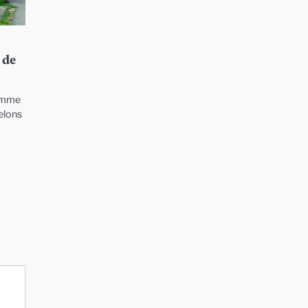
 de
homme
helons