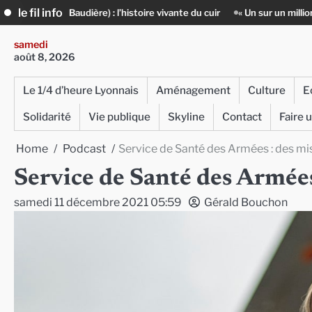
Skip
le fil info
 l’histoire vivante du cuir
« Un sur un million » : Rachid Azizi, l’homm
to
content
samedi
août 8, 2026
Le 1/4 d’heure Lyonnais
Aménagement
Culture
E
Solidarité
Vie publique
Skyline
Contact
Faire 
Home
Podcast
Service de Santé des Armées : des mis
Service de Santé des Armées 
samedi 11 décembre 2021 05:59
Gérald Bouchon