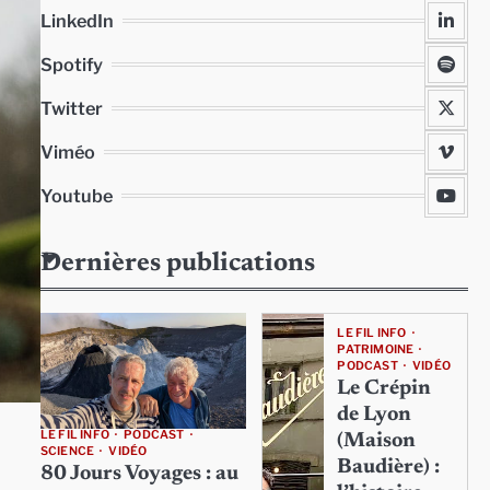
LinkedIn
Spotify
Twitter
Viméo
Youtube
Dernières publications
LE FIL INFO
PATRIMOINE
PODCAST
VIDÉO
Le Crépin
de Lyon
LE FIL INFO
PODCAST
(Maison
SCIENCE
VIDÉO
Baudière) :
80 Jours Voyages : au