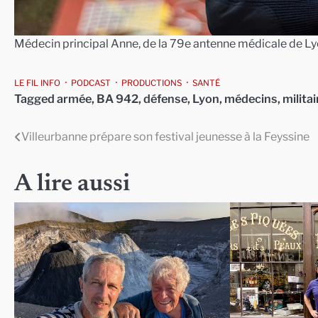
Médecin principal Anne, de la 79e antenne médicale de L
LE FIL INFO
PODCAST
PRODUCTIONS
SANTÉ
Tagged
armée
,
BA 942
,
défense
,
Lyon
,
médecins
,
militai
Villeurbanne prépare son festival jeunesse à la Feyssine
Navigation
de
A lire aussi
l’article