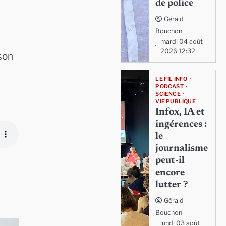
de police
Gérald
Bouchon
mardi 04 août
2026 12:32
 son
LE FIL INFO
PODCAST
SCIENCE
VIE PUBLIQUE
Infox, IA et
ingérences :
le
journalisme
peut-il
encore
lutter ?
Gérald
Bouchon
lundi 03 août