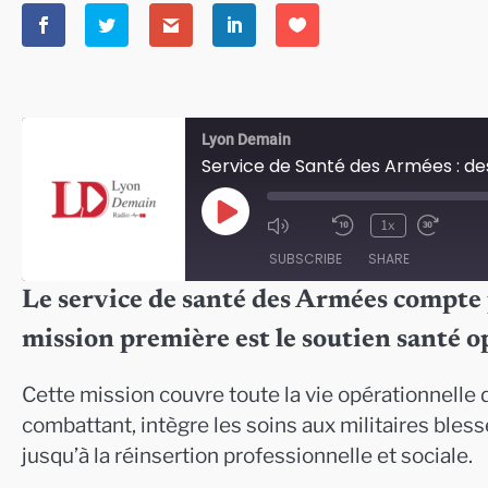
Lyon Demain
Service de Santé des Armées : des
Play
1x
Episode
SUBSCRIBE
SHARE
Le service de santé des Armées compte
SHARE
mission première est le soutien santé o
RSS FEED
LINK
Cette mission couvre toute la vie opérationnelle d
EMBED
combattant, intègre les soins aux militaires bless
jusqu’à la réinsertion professionnelle et sociale.