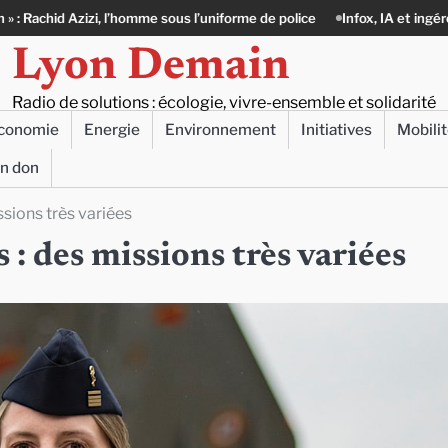
e sous l’uniforme de police
Infox, IA et ingérences : le journalisme peu
Lyon Demain
Radio de solutions : écologie, vivre-ensemble et solidarité
conomie
Energie
Environnement
Initiatives
Mobili
un don
sions très variées
: des missions très variées