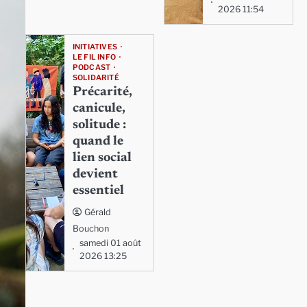
2026 11:54
INITIATIVES
LE FIL INFO
PODCAST
SOLIDARITÉ
Précarité,
canicule,
solitude :
quand le
lien social
devient
essentiel
Gérald
Bouchon
samedi 01 août
2026 13:25