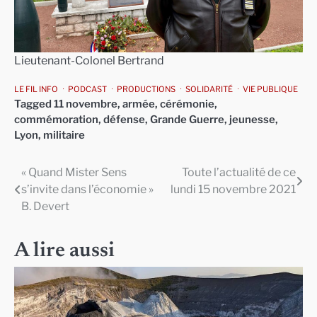
Lieutenant-Colonel Bertrand
LE FIL INFO
PODCAST
PRODUCTIONS
SOLIDARITÉ
VIE PUBLIQUE
Tagged
11 novembre
,
armée
,
cérémonie
,
commémoration
,
défense
,
Grande Guerre
,
jeunesse
,
Lyon
,
militaire
« Quand Mister Sens
Toute l’actualité de ce
Navigation
s’invite dans l’économie »
lundi 15 novembre 2021
de
B. Devert
l’article
A lire aussi