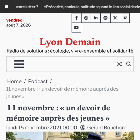
Skip
icule, solitude : quand le lien social devient essentiel
« Ça chauffe » : des ac
to
Facebook
Instagram
LinkedIn
Spotify
Twitter
Viméo
content
vendredi
août 7, 2026
Youtube
Lyon Demain
Radio de solutions : écologie, vivre-ensemble et solidarité
Home
Podcast
11 novembre : « un devoir de mémoire auprès des
jeunes »
11 novembre : « un devoir de
mémoire auprès des jeunes »
lundi 15 novembre 2021 00:00
Gérald Bouchon