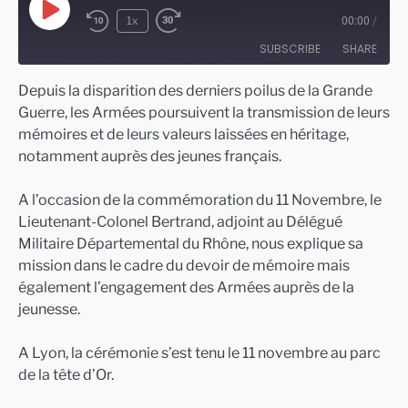
Play
1x
00:00
/
Episode
SUBSCRIBE
SHARE
Depuis la disparition des derniers poilus de la Grande
SHARE
Guerre, les Armées poursuivent la transmission de leurs
RSS FEED
mémoires et de leurs valeurs laissées en héritage,
LINK
notamment auprès des jeunes français.
EMBED
A l’occasion de la commémoration du 11 Novembre, le
Lieutenant-Colonel Bertrand, adjoint au Délégué
Militaire Départemental du Rhône, nous explique sa
mission dans le cadre du devoir de mémoire mais
également l’engagement des Armées auprès de la
jeunesse.
A Lyon, la cérémonie s’est tenu le 11 novembre au parc
de la tête d’Or.