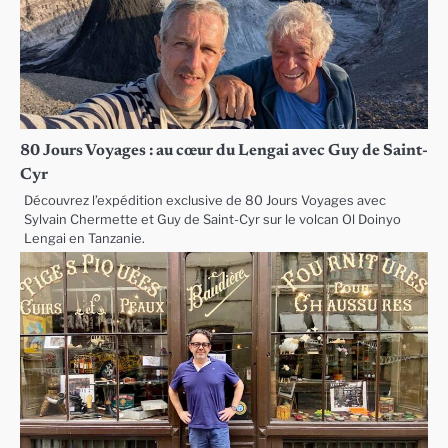
80 Jours Voyages : au cœur du Lengai avec Guy de Saint-
Cyr
Découvrez l’expédition exclusive de 80 Jours Voyages avec
Sylvain Chermette et Guy de Saint-Cyr sur le volcan Ol Doinyo
Lengai en Tanzanie.