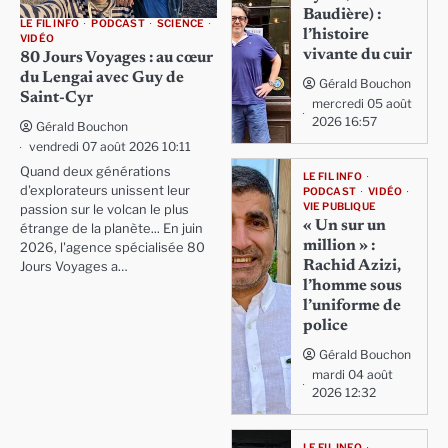
Baudière) :
LE FIL INFO
PODCAST
SCIENCE
l’histoire
VIDÉO
vivante du cuir
80 Jours Voyages : au cœur
du Lengai avec Guy de
Gérald Bouchon
Saint-Cyr
mercredi 05 août
2026 16:57
Gérald Bouchon
vendredi 07 août 2026 10:11
Quand deux générations
LE FIL INFO
d'explorateurs unissent leur
PODCAST
VIDÉO
VIE PUBLIQUE
passion sur le volcan le plus
« Un sur un
étrange de la planète... En juin
million » :
2026, l'agence spécialisée 80
Rachid Azizi,
Jours Voyages a…
l’homme sous
l’uniforme de
police
Gérald Bouchon
mardi 04 août
2026 12:32
LE FIL INFO