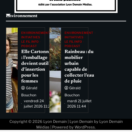
Environnement
ENVIRONNEMENT
ENVIRONNEMENT
INITIATIVES
INITIATIVES
LE FIL INFO
LE FIL INFO
PODCAST
PODCAST
Elle Cartonne
Rainbeau : du
: l’emballage
mobilier
devient outil
urbain
d’insertion
capable de
pour les
collecter l’eau
femmes
de pluie
Gérald
Gérald
Bouchon
Bouchon
vendredi 24
mardi 21 juillet
juillet 2026 11:29
2026 11:44
Copyright © 2026
Lyon Demain
| Lyon Demain by
Lyon Demain
Médias
| Powered by
WordPress
.