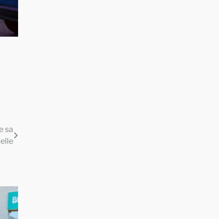
e sa
elle