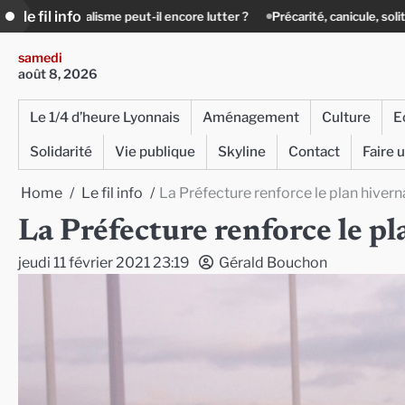
Skip
le fil info
encore lutter ?
Précarité, canicule, solitude : quand le lien social devi
to
content
samedi
août 8, 2026
Le 1/4 d’heure Lyonnais
Aménagement
Culture
E
Solidarité
Vie publique
Skyline
Contact
Faire 
Home
Le fil info
La Préfecture renforce le plan hivern
La Préfecture renforce le p
jeudi 11 février 2021 23:19
Gérald Bouchon