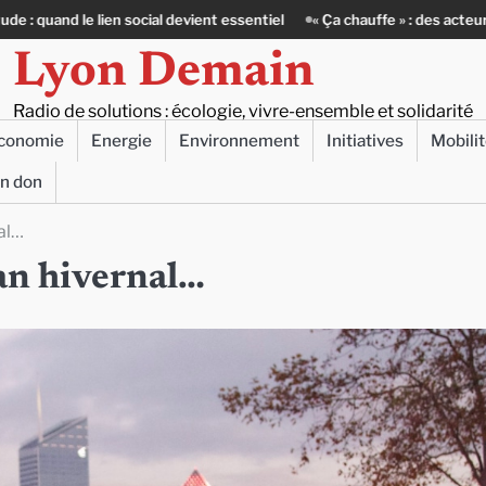
ent essentiel
« Ça chauffe » : des acteurs du batiment face au défi cl
Lyon Demain
Radio de solutions : écologie, vivre-ensemble et solidarité
conomie
Energie
Environnement
Initiatives
Mobili
un don
al…
lan hivernal…