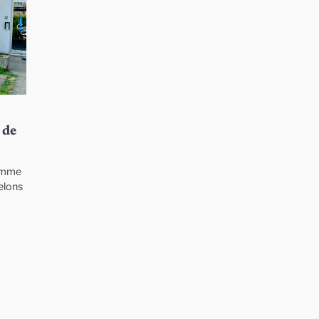
 de
homme
helons