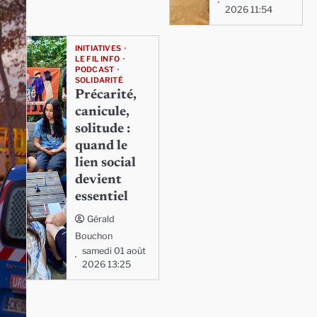
2026 11:54
INITIATIVES
LE FIL INFO
PODCAST
SOLIDARITÉ
Précarité,
canicule,
solitude :
quand le
lien social
devient
essentiel
Gérald
Bouchon
samedi 01 août
2026 13:25