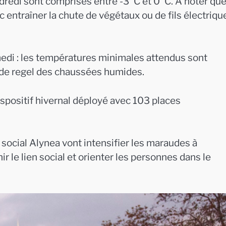
redi sont comprises entre -3°C et 0°C. À noter que
c entraîner la chute de végétaux ou de fils électriqu
samedi : les températures minimales attendus sont
e de regel des chaussées humides.
ispositif hivernal déployé avec 103 places
u social Alynea vont intensifier les maraudes à
 le lien social et orienter les personnes dans le