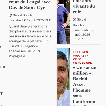
l’histoire
cœur du Lengai avec
vivante du
Guy de Saint-Cyr
cuir
Gérald Bouchon
Gérald
vendredi 07 août 2026 10:11
Bouchon
Quand deux générations
mercredi 05
d'explorateurs unissent leur
août 2026
passion sur le volcan le plus
16:57
étrange de la planète... En
é
juin 2026, l'agence
spécialisée 80 Jours
LE FIL INFO
Voyages a…
PODCAST
VIDÉO
VIE PUBLIQUE
tion
« Un sur un
million » :
Rachid
Azizi,
l’homme
cm.
sous
l’uniforme