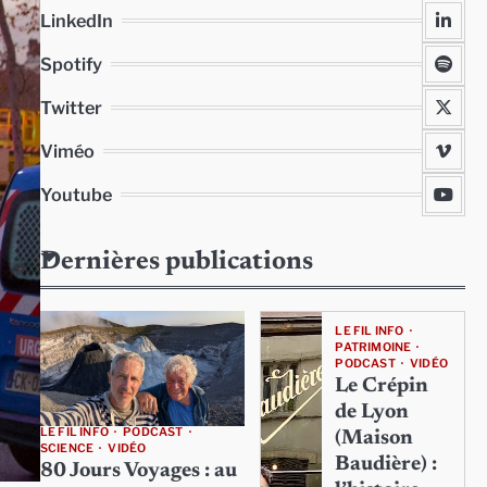
LinkedIn
Spotify
Twitter
Viméo
Youtube
Dernières publications
LE FIL INFO
PATRIMOINE
PODCAST
VIDÉO
Le Crépin
de Lyon
LE FIL INFO
PODCAST
(Maison
SCIENCE
VIDÉO
Baudière) :
80 Jours Voyages : au