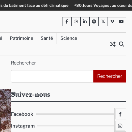
imatique
80 Jours Voyages : au cœur du Lengai avec Guy de Saint-Cy
Facebook
Instagram
LinkedIn
Spotify
Twitter
Viméo
Yout
té
Patrimoine
Santé
Science
Rechercher
Rechercher
Suivez-nous
Facebook
Instagram