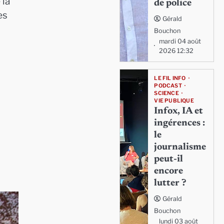
 la
de police
es
Gérald
Bouchon
mardi 04 août
2026 12:32
LE FIL INFO
PODCAST
SCIENCE
VIE PUBLIQUE
Infox, IA et
ingérences :
le
journalisme
peut-il
encore
lutter ?
Gérald
Bouchon
lundi 03 août