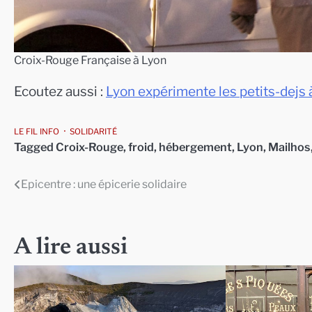
Croix-Rouge Française à Lyon
Ecoutez aussi :
Lyon expérimente les petits-dejs à
LE FIL INFO
SOLIDARITÉ
Tagged
Croix-Rouge
,
froid
,
hébergement
,
Lyon
,
Mailhos
Epicentre : une épicerie solidaire
Navigation
de
l’article
A lire aussi