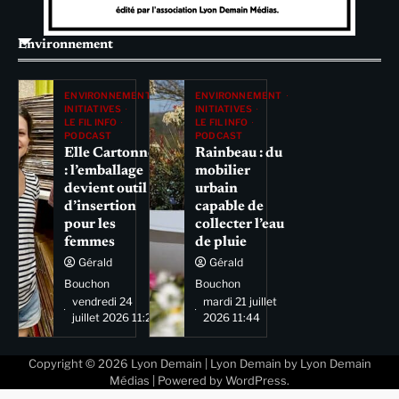
Environnement
ENVIRONNEMENT
ENVIRONNEMENT
INITIATIVES
INITIATIVES
LE FIL INFO
LE FIL INFO
PODCAST
PODCAST
Elle Cartonne
Rainbeau : du
: l’emballage
mobilier
devient outil
urbain
d’insertion
capable de
pour les
collecter l’eau
femmes
de pluie
Gérald
Gérald
Bouchon
Bouchon
vendredi 24
mardi 21 juillet
juillet 2026 11:29
2026 11:44
Copyright © 2026
Lyon Demain
| Lyon Demain by
Lyon Demain
Médias
| Powered by
WordPress
.