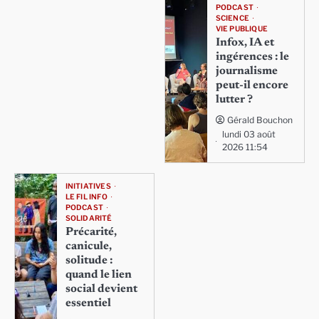
PODCAST
SCIENCE
VIE PUBLIQUE
Infox, IA et
ingérences : le
journalisme
peut-il encore
lutter ?
Gérald Bouchon
lundi 03 août
2026 11:54
INITIATIVES
LE FIL INFO
PODCAST
SOLIDARITÉ
Précarité,
canicule,
solitude :
quand le lien
social devient
essentiel