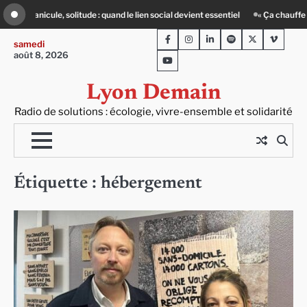
Skip
cteurs du batiment face au défi climatique
80 Jours Voyages : au cœur du Len
to
Facebook
Instagram
LinkedIn
Spotify
Twitter
Viméo
content
samedi
août 8, 2026
Youtube
Lyon Demain
Radio de solutions : écologie, vivre-ensemble et solidarité
Étiquette :
hébergement