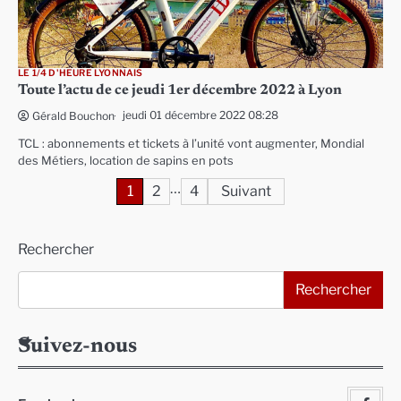
LE 1/4 D'HEURE LYONNAIS
Toute l’actu de ce jeudi 1er décembre 2022 à Lyon
jeudi 01 décembre 2022 08:28
Gérald Bouchon
TCL : abonnements et tickets à l’unité vont augmenter, Mondial
des Métiers, location de sapins en pots
…
Pagination
1
2
4
Suivant
des
Rechercher
publications
Rechercher
Suivez-nous