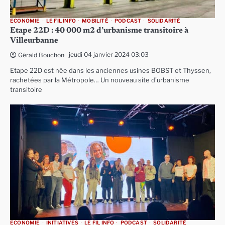
ECONOMIE
LE FIL INFO
MOBILITÉ
PODCAST
SOLIDARITÉ
Etape 22D : 40 000 m2 d’urbanisme transitoire à
Villeurbanne
jeudi 04 janvier 2024 03:03
Gérald Bouchon
Etape 22D est née dans les anciennes usines BOBST et Thyssen,
rachetées par la Métropole… Un nouveau site d’urbanisme
transitoire
ECONOMIE
INITIATIVES
LE FIL INFO
PODCAST
SOLIDARITÉ