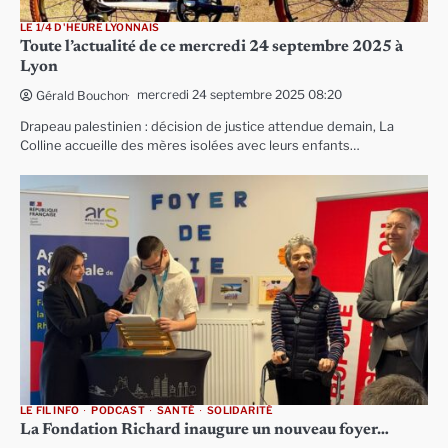
LE 1/4 D'HEURE LYONNAIS
Toute l’actualité de ce mercredi 24 septembre 2025 à
Lyon
mercredi 24 septembre 2025 08:20
Gérald Bouchon
Drapeau palestinien : décision de justice attendue demain, La
Colline accueille des mères isolées avec leurs enfants…
LE FIL INFO
PODCAST
SANTÉ
SOLIDARITÉ
La Fondation Richard inaugure un nouveau foyer…