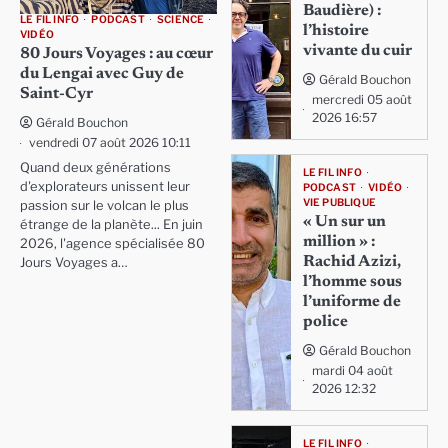
Baudière) :
LE FIL INFO
PODCAST
SCIENCE
l’histoire
VIDÉO
vivante du cuir
80 Jours Voyages : au cœur
du Lengai avec Guy de
Gérald Bouchon
Saint-Cyr
mercredi 05 août
2026 16:57
Gérald Bouchon
vendredi 07 août 2026 10:11
Quand deux générations
LE FIL INFO
d'explorateurs unissent leur
PODCAST
VIDÉO
VIE PUBLIQUE
passion sur le volcan le plus
« Un sur un
étrange de la planète... En juin
million » :
2026, l'agence spécialisée 80
Rachid Azizi,
Jours Voyages a…
l’homme sous
l’uniforme de
police
Gérald Bouchon
mardi 04 août
2026 12:32
LE FIL INFO