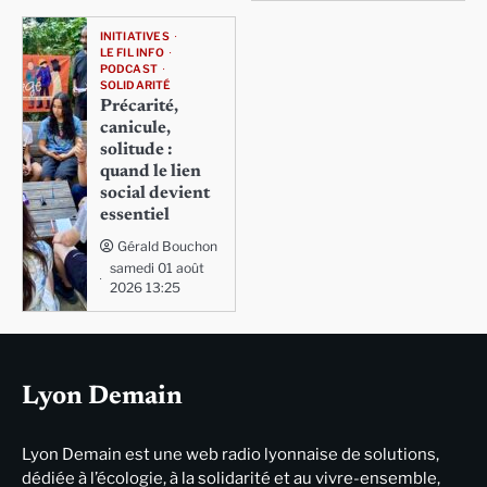
INITIATIVES
LE FIL INFO
PODCAST
SOLIDARITÉ
Précarité,
canicule,
solitude :
quand le lien
social devient
essentiel
Gérald Bouchon
samedi 01 août
2026 13:25
Lyon Demain
Lyon Demain est une web radio lyonnaise de solutions,
dédiée à l’écologie, à la solidarité et au vivre-ensemble,