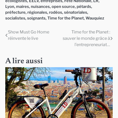
écologistes
,
EELV
,
entreprises
,
Fête Nationale
,
LR
,
Lyon
,
maires
,
nuisances
,
open source
,
pétards
,
préfecture
,
régionales
,
rodéos
,
sénatoriales
,
socialistes
,
soignants
,
Time for the Planet
,
Wauquiez
Show Must Go Home
Time for the Planet :
Navigation
réinvente le live
sauver le monde grâce à
de
l’entrepreneuriat…
l’article
A lire aussi