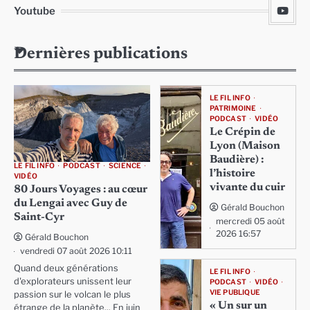
Youtube
Dernières publications
LE FIL INFO
PATRIMOINE
PODCAST
VIDÉO
Le Crépin de
Lyon (Maison
Baudière) :
LE FIL INFO
PODCAST
SCIENCE
l’histoire
VIDÉO
vivante du cuir
80 Jours Voyages : au cœur
du Lengai avec Guy de
Gérald Bouchon
Saint-Cyr
mercredi 05 août
2026 16:57
Gérald Bouchon
vendredi 07 août 2026 10:11
Quand deux générations
LE FIL INFO
d'explorateurs unissent leur
PODCAST
VIDÉO
VIE PUBLIQUE
passion sur le volcan le plus
« Un sur un
étrange de la planète... En juin