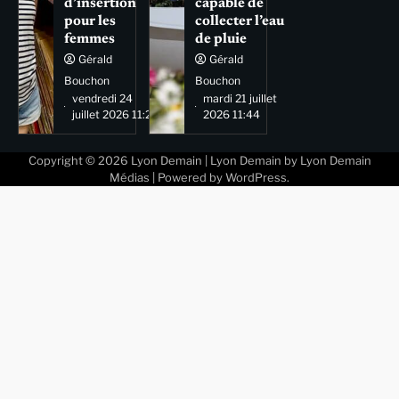
d’insertion
capable de
pour les
collecter l’eau
femmes
de pluie
Gérald
Gérald
Bouchon
Bouchon
vendredi 24
mardi 21 juillet
juillet 2026 11:29
2026 11:44
Copyright © 2026
Lyon Demain
| Lyon Demain by
Lyon Demain
Médias
| Powered by
WordPress
.