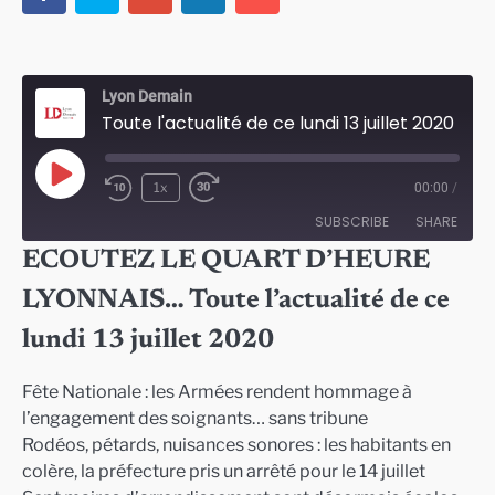
Lyon Demain
Toute l'actualité de ce lundi 13 juillet 2020
Play
1x
00:00
/
Episode
SUBSCRIBE
SHARE
ECOUTEZ LE QUART D’HEURE
SHARE
LYONNAIS… Toute l’actualité de ce
RSS FEED
LINK
lundi 13 juillet 2020
EMBED
Fête Nationale : les Armées rendent hommage à
l’engagement des soignants… sans tribune
Rodéos, pétards, nuisances sonores : les habitants en
colère, la préfecture pris un arrêté pour le 14 juillet