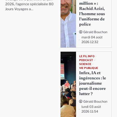
million » :
2026, l'agence spécialisée 80
Rachid Azizi,
Jours Voyages a…
l’homme sous
l’uniforme de
police
Gérald Bouchon
mardi 04 août
2026 12:32
LE FIL INFO
PODCAST
SCIENCE
VIE PUBLIQUE
Infox, IA et
ingérences : le
journalisme
peut-il encore
lutter ?
Gérald Bouchon
lundi 03 août
2026 11:54