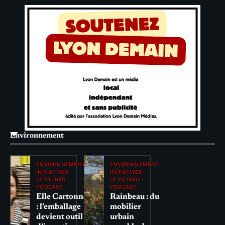
Environnement
ENVIRONNEMENT
ENVIRONNEMENT
INITIATIVES
INITIATIVES
LE FIL INFO
LE FIL INFO
PODCAST
PODCAST
Elle Cartonne
Rainbeau : du
: l’emballage
mobilier
devient outil
urbain