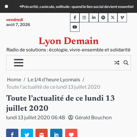
Skip
quand le lien social devient essentiel
« Ça chauffe » : des acteurs du batiment
to
Facebook
Instagram
LinkedIn
Spotify
Twitter
Viméo
content
vendredi
août 7, 2026
Youtube
Lyon Demain
Radio de solutions : écologie, vivre-ensemble et solidarité
Home
Le 1/4 d'heure Lyonnais
Toute l’actualité de ce lundi 13 juillet 2020
Toute l’actualité de ce lundi 13
juillet 2020
lundi 13 juillet 2020 06:48
Gérald Bouchon