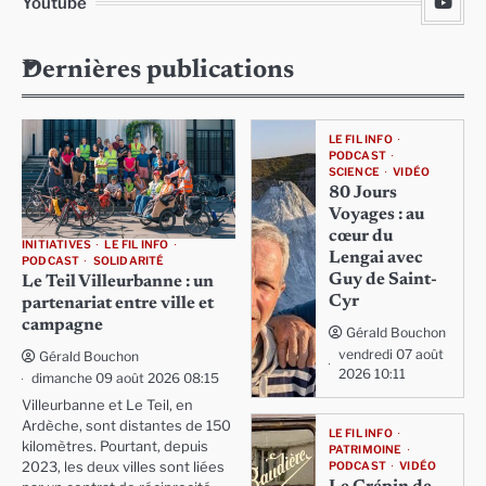
Youtube
Dernières publications
LE FIL INFO
PODCAST
SCIENCE
VIDÉO
80 Jours
Voyages : au
cœur du
INITIATIVES
LE FIL INFO
Lengai avec
PODCAST
SOLIDARITÉ
Guy de Saint-
Le Teil Villeurbanne : un
Cyr
partenariat entre ville et
campagne
Gérald Bouchon
vendredi 07 août
Gérald Bouchon
2026 10:11
dimanche 09 août 2026 08:15
Villeurbanne et Le Teil, en
Ardèche, sont distantes de 150
LE FIL INFO
kilomètres. Pourtant, depuis
PATRIMOINE
PODCAST
VIDÉO
2023, les deux villes sont liées