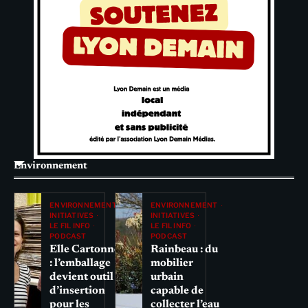
Environnement
ENVIRONNEMENT
ENVIRONNEMENT
INITIATIVES
INITIATIVES
LE FIL INFO
LE FIL INFO
PODCAST
PODCAST
Elle Cartonne
Rainbeau : du
: l’emballage
mobilier
devient outil
urbain
d’insertion
capable de
pour les
collecter l’eau