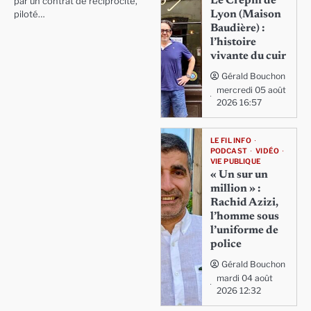
Le Crépin de
par un contrat de réciprocité,
Lyon (Maison
piloté…
Baudière) :
l’histoire
vivante du cuir
Gérald Bouchon
mercredi 05 août
2026 16:57
LE FIL INFO
PODCAST
VIDÉO
VIE PUBLIQUE
« Un sur un
million » :
Rachid Azizi,
l’homme sous
l’uniforme de
police
Gérald Bouchon
mardi 04 août
2026 12:32