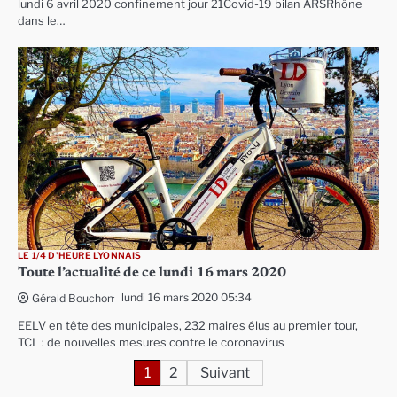
lundi 6 avril 2020 confinement jour 21Covid-19 bilan ARSRhône
dans le…
LE 1/4 D'HEURE LYONNAIS
Toute l’actualité de ce lundi 16 mars 2020
lundi 16 mars 2020 05:34
Gérald Bouchon
EELV en tête des municipales, 232 maires élus au premier tour,
TCL : de nouvelles mesures contre le coronavirus
Pagination
1
2
Suivant