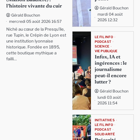
l’histoire vivante du cuir
Gérald Bouchon
mardi 04 août
Gérald Bouchon
2026 12:32
mercredi 05 août 2026 16:57
Niché au cœur de la Presqu'île,
rue Tupin, le Crépin de Lyon est
LE FIL INFO
une institution lyonnaise
PODCAST
SCIENCE
historique. Fondée en 1895,
VIE PUBLIQUE
cette boutique mythique a
Infox, IA et
failli…
ingérences : le
journalisme
peut-il encore
lutter ?
Gérald Bouchon
lundi 03 août
2026 11:54
INITIATIVES
LE FIL INFO
PODCAST
SOLIDARITÉ