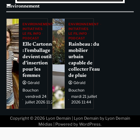
Environnement
ENVIRONNEMENT
ENVIRONNEMENT
INITIATIVES
INITIATIVES
LE FIL INFO
LE FIL INFO
PODCAST
PODCAST
Elle Cartonne
Rainbeau : du
: l’emballage
mobilier
devient outil
urbain
d’insertion
capable de
pour les
collecter l’eau
femmes
de pluie
Gérald
Gérald
Bouchon
Bouchon
vendredi 24
mardi 21 juillet
juillet 2026 11:29
2026 11:44
Copyright © 2026
Lyon Demain
| Lyon Demain by
Lyon Demain
Médias
| Powered by
WordPress
.