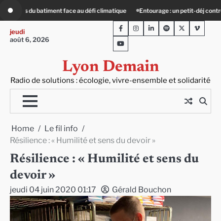
Skip
Entourage : un petit-déj contre l’isolement
Le Crépin de Lyon (Maison Baud
to
Facebook
Instagram
LinkedIn
Spotify
Twitter
Viméo
content
jeudi
août 6, 2026
Youtube
Lyon Demain
Radio de solutions : écologie, vivre-ensemble et solidarité
Home
Le fil info
Résilience : « Humilité et sens du devoir »
Résilience : « Humilité et sens du
devoir »
jeudi 04 juin 2020 01:17
Gérald Bouchon