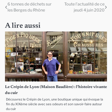
6 tonnes de déchets sur
Toute l’actualité de ce
Navigation
les Berges du Rhône
jeudi 4 juin 2020
de
l’article
A lire aussi
Le Crépin de Lyon (Maison Baudière) : l’histoire vivante
du cuir
Découvrez le Crépin de Lyon, une boutique unique qui évoque la
fin du XIXème siècle avec ses odeurs et son savoir-faire autour
du cuir