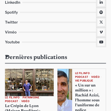
LinkedIn
Spotify
Twitter
Viméo
Youtube
Dernières publications
LE FIL INFO
PODCAST
VIDÉO
VIE PUBLIQUE
« Un sur un
million » :
Rachid Azizi,
LE FIL INFO
PATRIMOINE
l’homme sous
PODCAST
VIDÉO
l’uniforme de
Le Crépin de Lyon
police
(Maison Baudière) :