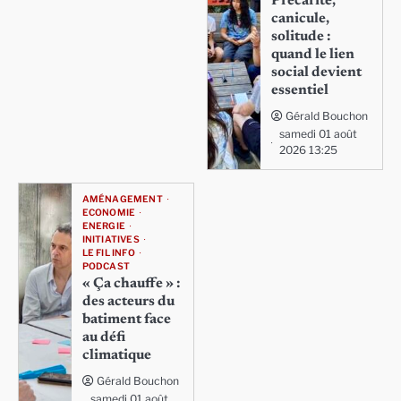
Précarité,
canicule,
solitude :
quand le lien
social devient
essentiel
Gérald Bouchon
samedi 01 août
2026 13:25
AMÉNAGEMENT
ECONOMIE
ENERGIE
INITIATIVES
LE FIL INFO
PODCAST
« Ça chauffe » :
des acteurs du
batiment face
au défi
climatique
Gérald Bouchon
samedi 01 août