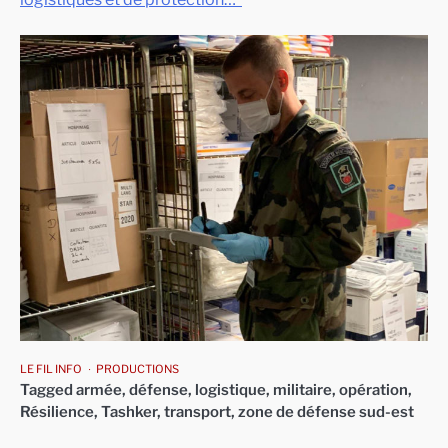
LE FIL INFO
PRODUCTIONS
Tagged
armée
,
défense
,
logistique
,
militaire
,
opération
,
Résilience
,
Tashker
,
transport
,
zone de défense sud-est