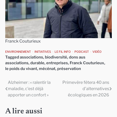
Franck Couturieux
ENVIRONNEMENT
INITIATIVES
LE FIL INFO
PODCAST
VIDÉO
Tagged
associations
,
biodiversité
,
dons aus
associations
,
durable
,
entreprises
,
Franck Couturieux
,
le poids du vivant
,
mécénat
,
préservation
Alzheimer : « ralentir la
Primevère fêtera 40 ans
Navigation
maladie, c’est déjà
d’alternatives
de
apporter un confort »
écologiques en 2026
l’article
A lire aussi