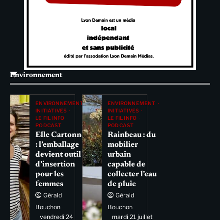
Environnement
ENVIRONNEMENT
ENVIRONNEMENT
INITIATIVES
INITIATIVES
LE FIL INFO
LE FIL INFO
PODCAST
PODCAST
Elle Cartonne
Rainbeau : du
: l’emballage
mobilier
devient outil
urbain
d’insertion
capable de
pour les
collecter l’eau
femmes
de pluie
Gérald
Gérald
Bouchon
Bouchon
vendredi 24
mardi 21 juillet