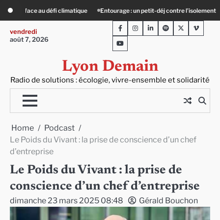
Skip
t-déj contre l’isolement
Le Crépin de Lyon (Maison Baudière) : l’histoire viva
to
Facebook
Instagram
LinkedIn
Spotify
Twitter
Viméo
content
vendredi
août 7, 2026
Youtube
Lyon Demain
Radio de solutions : écologie, vivre-ensemble et solidarité
Home
Podcast
Le Poids du Vivant : la prise de conscience d’un chef
d’entreprise
Le Poids du Vivant : la prise de
conscience d’un chef d’entreprise
dimanche 23 mars 2025 08:48
Gérald Bouchon