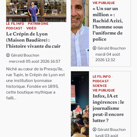
VIE PUBLIQUE
« Un sur un
million » :
Rachid Azizi,
LE FIL INFO
PATRIMOINE
l’homme sous
PODCAST
VIDÉO
l’uniforme de
Le Crépin de Lyon
police
(Maison Baudière) :
l’histoire vivante du cuir
Gérald Bouchon
mardi 04 août
Gérald Bouchon
2026 12:32
mercredi 05 août 2026 16:57
Niché au cœur de la Presqu'île,
rue Tupin, le Crépin de Lyon est
LE FIL INFO
une institution lyonnaise
PODCAST
SCIENCE
historique. Fondée en 1895,
VIE PUBLIQUE
cette boutique mythique a
Infox, IA et
failli…
ingérences : le
journalisme
peut-il encore
lutter ?
Gérald Bouchon
lundi 03 août