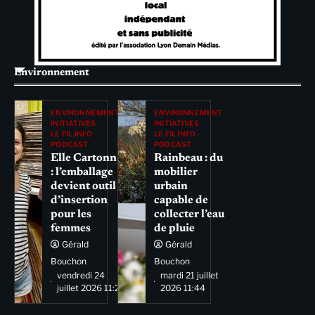
Environnement
ENVIRONNEMENT
ENVIRONNEMENT
INITIATIVES
INITIATIVES
LE FIL INFO
LE FIL INFO
PODCAST
PODCAST
Elle Cartonne
Rainbeau : du
: l’emballage
mobilier
devient outil
urbain
d’insertion
capable de
pour les
collecter l’eau
femmes
de pluie
Gérald
Gérald
Bouchon
Bouchon
vendredi 24
mardi 21 juillet
juillet 2026 11:29
2026 11:44