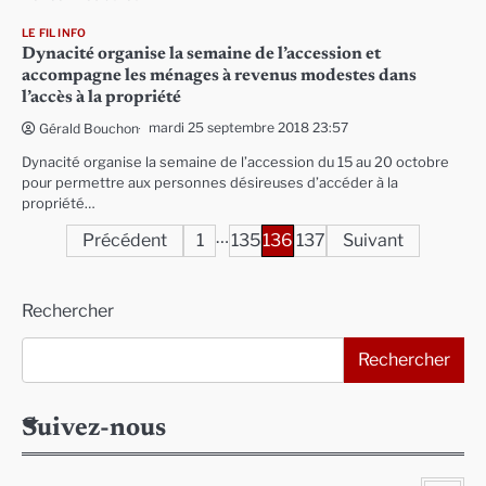
LE FIL INFO
Dynacité organise la semaine de l’accession et
accompagne les ménages à revenus modestes dans
l’accès à la propriété
mardi 25 septembre 2018 23:57
Gérald Bouchon
Dynacité organise la semaine de l’accession du 15 au 20 octobre
pour permettre aux personnes désireuses d’accéder à la
propriété…
…
Pagination
Précédent
1
135
136
137
Suivant
des
Rechercher
publications
Rechercher
Suivez-nous