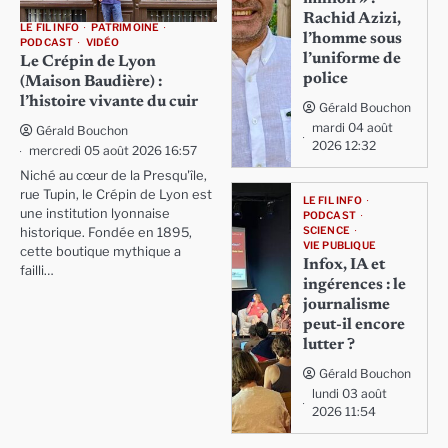
Rachid Azizi,
LE FIL INFO
PATRIMOINE
l’homme sous
PODCAST
VIDÉO
l’uniforme de
Le Crépin de Lyon
police
(Maison Baudière) :
l’histoire vivante du cuir
Gérald Bouchon
mardi 04 août
Gérald Bouchon
2026 12:32
mercredi 05 août 2026 16:57
Niché au cœur de la Presqu'île,
rue Tupin, le Crépin de Lyon est
LE FIL INFO
une institution lyonnaise
PODCAST
SCIENCE
historique. Fondée en 1895,
VIE PUBLIQUE
cette boutique mythique a
Infox, IA et
failli…
ingérences : le
journalisme
peut-il encore
lutter ?
Gérald Bouchon
lundi 03 août
2026 11:54