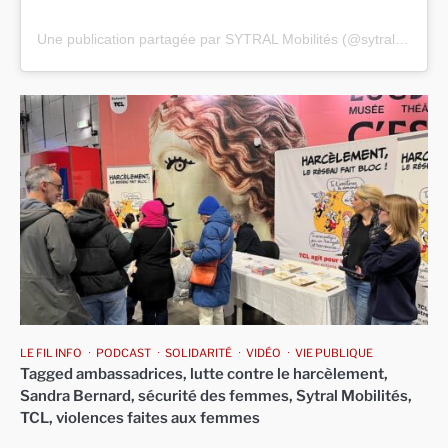
Une publication partagée par SYTRAL Mobilités (@sytral_mobilites)
LE FIL INFO
PODCAST
SOLIDARITÉ
VIDÉO
VIE PUBLIQUE
Tagged
ambassadrices
,
lutte contre le harcèlement
,
Sandra Bernard
,
sécurité des femmes
,
Sytral Mobilités
,
TCL
,
violences faites aux femmes