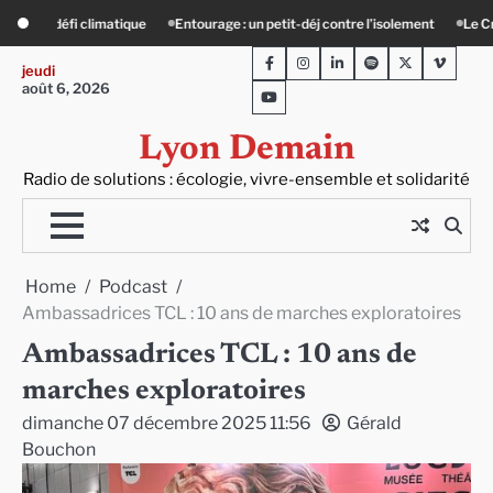
Skip
e l’isolement
Le Crépin de Lyon (Maison Baudière) : l’histoire vivante du cuir
to
Facebook
Instagram
LinkedIn
Spotify
Twitter
Viméo
content
jeudi
août 6, 2026
Youtube
Lyon Demain
Radio de solutions : écologie, vivre-ensemble et solidarité
Home
Podcast
Ambassadrices TCL : 10 ans de marches exploratoires
Ambassadrices TCL : 10 ans de
marches exploratoires
dimanche 07 décembre 2025 11:56
Gérald
Bouchon