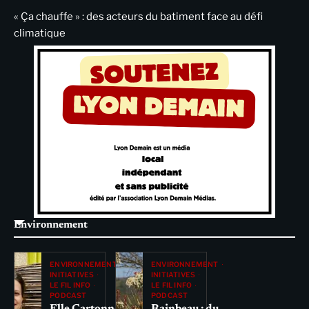
« Ça chauffe » : des acteurs du batiment face au défi
climatique
Environnement
ENVIRONNEMENT
ENVIRONNEMENT
INITIATIVES
INITIATIVES
LE FIL INFO
LE FIL INFO
PODCAST
PODCAST
Elle Cartonne
Rainbeau : du