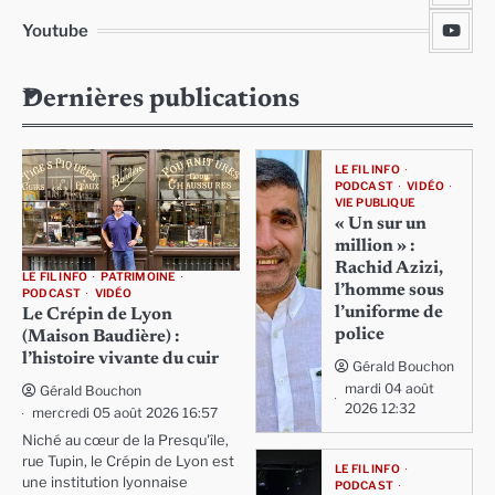
Youtube
Dernières publications
LE FIL INFO
PODCAST
VIDÉO
VIE PUBLIQUE
« Un sur un
million » :
Rachid Azizi,
LE FIL INFO
PATRIMOINE
l’homme sous
PODCAST
VIDÉO
l’uniforme de
Le Crépin de Lyon
police
(Maison Baudière) :
l’histoire vivante du cuir
Gérald Bouchon
mardi 04 août
Gérald Bouchon
2026 12:32
mercredi 05 août 2026 16:57
Niché au cœur de la Presqu'île,
rue Tupin, le Crépin de Lyon est
LE FIL INFO
une institution lyonnaise
PODCAST