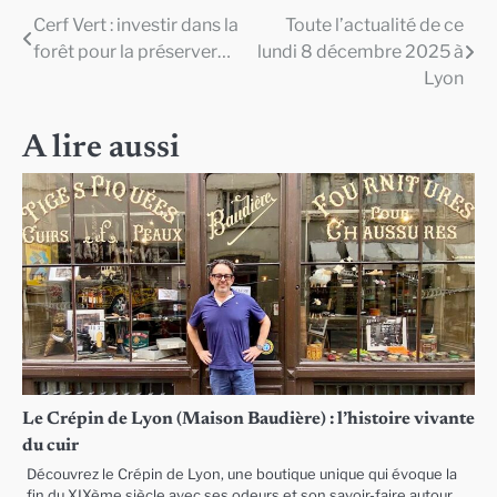
Cerf Vert : investir dans la
Toute l’actualité de ce
Navigation
forêt pour la préserver…
lundi 8 décembre 2025 à
de
Lyon
l’article
A lire aussi
Le Crépin de Lyon (Maison Baudière) : l’histoire vivante
du cuir
Découvrez le Crépin de Lyon, une boutique unique qui évoque la
fin du XIXème siècle avec ses odeurs et son savoir-faire autour