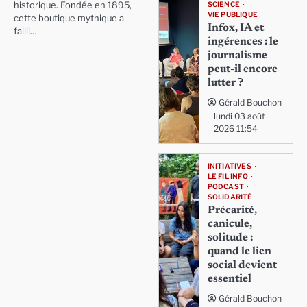
SCIENCE
historique. Fondée en 1895,
VIE PUBLIQUE
cette boutique mythique a
Infox, IA et
failli…
ingérences : le
journalisme
peut-il encore
lutter ?
Gérald Bouchon
lundi 03 août
2026 11:54
INITIATIVES
LE FIL INFO
PODCAST
SOLIDARITÉ
Précarité,
canicule,
solitude :
quand le lien
social devient
essentiel
Gérald Bouchon