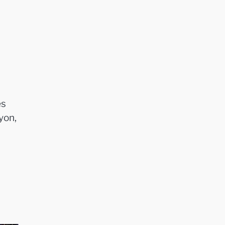
es
yon,