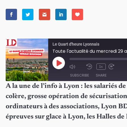
Le Quart d'heure Lyonnais
Toute l'actualité du mercredi 29 a
Play
1x
Episode
SUBSCRIBE
SHARE
A la une de l’info à Lyon : les salariés
SHARE
colère, grosse opération de sécurisation
RSS FEED
LINK
ordinateurs à des associations, Lyon BD
EMBED
épreuves sur glace à Lyon, les Halles d