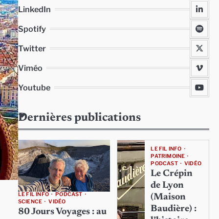
LinkedIn
Spotify
Twitter
Viméo
Youtube
Dernières publications
LE FIL INFO
PATRIMOINE
PODCAST
VIDÉO
Le Crépin
de Lyon
LE FIL INFO
PODCAST
(Maison
SCIENCE
VIDÉO
Baudière) :
80 Jours Voyages : au