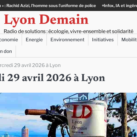
e sous l’uniforme de police
Infox, IA et ingérences : le journalisme peut
Lyon Demain
Radio de solutions : écologie, vivre-ensemble et solidarité
conomie
Energie
Environnement
Initiatives
Mobili
un don
ercredi 29 avril 2026 à Lyon
di 29 avril 2026 à Lyon