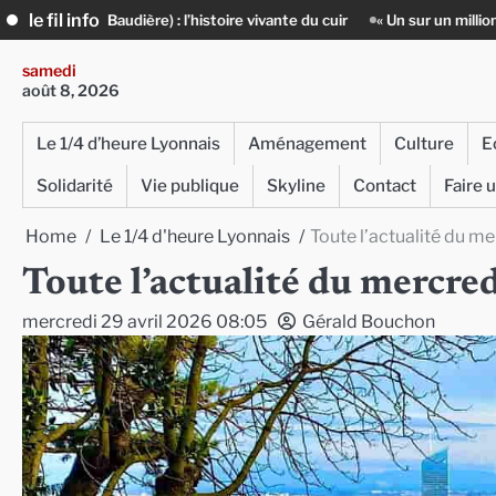
Skip
le fil info
l’histoire vivante du cuir
« Un sur un million » : Rachid Azizi, l’homm
to
content
samedi
août 8, 2026
Le 1/4 d’heure Lyonnais
Aménagement
Culture
E
Solidarité
Vie publique
Skyline
Contact
Faire 
Home
Le 1/4 d'heure Lyonnais
Toute l’actualité du m
Toute l’actualité du mercre
mercredi 29 avril 2026 08:05
Gérald Bouchon