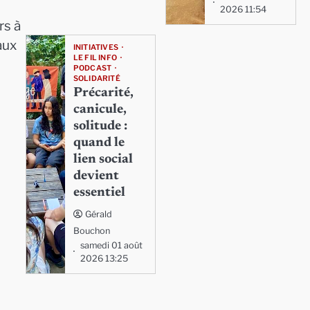
2026 11:54
rs à
aux
INITIATIVES
LE FIL INFO
PODCAST
SOLIDARITÉ
Précarité,
canicule,
solitude :
quand le
lien social
devient
essentiel
Gérald
Bouchon
samedi 01 août
2026 13:25