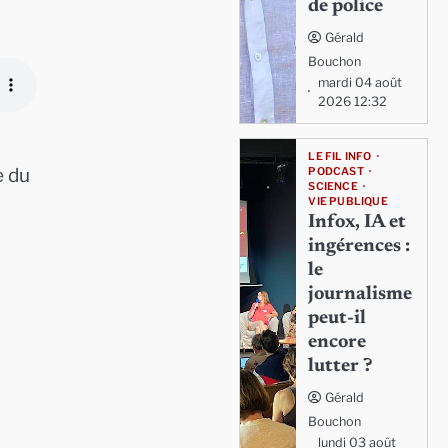
de police
Gérald
Bouchon
mardi 04 août
2026 12:32
LE FIL INFO
e du
PODCAST
SCIENCE
VIE PUBLIQUE
Infox, IA et
ingérences :
le
journalisme
peut-il
encore
lutter ?
Gérald
Bouchon
lundi 03 août