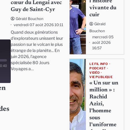
l’histoire
cœur du Lengai avec
vivante du
Guy de Saint-Cyr
cuir
Gérald Bouchon
Gérald
vendredi 07 août 2026 10:11
Bouchon
Quand deux générations
mercredi 05
d'explorateurs unissent leur
août 2026
passion sur le volcan le plus
16:57
étrange de la planète... En
juin 2026, l'agence
spécialisée 80 Jours
LE FIL INFO
0:40
Voyages a…
PODCAST
VIDÉO
VIE PUBLIQUE
« Un sur un
en
million » :
Rachid
Azizi,
des
l’homme
sous
l’uniforme