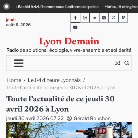
Skip
orme de police
Infox, IA et ingérences : le journalisme peut-il encore lutter ?
to
Facebook
Instagram
LinkedIn
Spotify
Twitter
Viméo
content
jeudi
août 6, 2026
Youtube
Lyon Demain
Radio de solutions : écologie, vivre-ensemble et solidarité
Home
Le 1/4 d'heure Lyonnais
Toute l’actualité de ce jeudi 30 avril 2026 à Lyon
Toute l’actualité de ce jeudi 30
avril 2026 à Lyon
jeudi 30 avril 2026 07:22
Gérald Bouchon