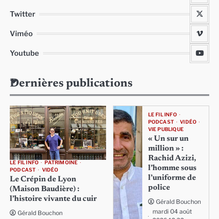
Twitter
Viméo
Youtube
Dernières publications
LE FIL INFO
PODCAST
VIDÉO
VIE PUBLIQUE
« Un sur un
million » :
Rachid Azizi,
LE FIL INFO
PATRIMOINE
l’homme sous
PODCAST
VIDÉO
l’uniforme de
Le Crépin de Lyon
police
(Maison Baudière) :
l’histoire vivante du cuir
Gérald Bouchon
mardi 04 août
Gérald Bouchon