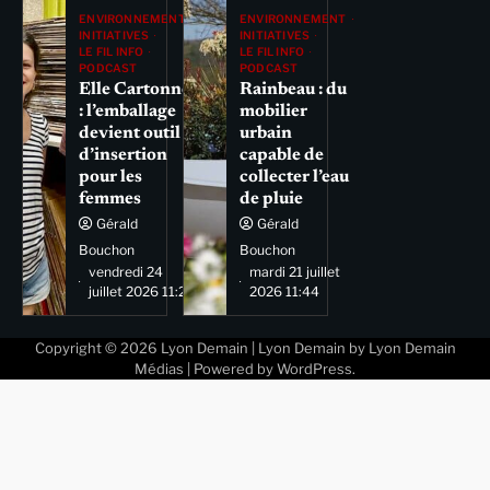
ENVIRONNEMENT
ENVIRONNEMENT
INITIATIVES
INITIATIVES
LE FIL INFO
LE FIL INFO
PODCAST
PODCAST
Elle Cartonne
Rainbeau : du
: l’emballage
mobilier
devient outil
urbain
d’insertion
capable de
pour les
collecter l’eau
femmes
de pluie
Gérald
Gérald
Bouchon
Bouchon
vendredi 24
mardi 21 juillet
juillet 2026 11:29
2026 11:44
Copyright © 2026
Lyon Demain
| Lyon Demain by
Lyon Demain
Médias
| Powered by
WordPress
.