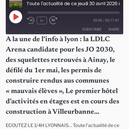
Toute l'actualité de ce jeudi 30 avril 2026 à Lyon
Play
1x
00:00
/
00:17:41
Episode
SUBSCRIBE
SHARE
A la une de l’info à lyon : la LDLC
SHARE
Arena candidate pour les JO 2030,
RSS FEED
LINK
des squelettes retrouvés à Ainay, le
EMBED
défilé du 1er mai, les permis de
construire rendus aus communes
« mauvais élèves », Le premier hôtel
d’activités en étages est en cours des
construction à Villeurbanne…
ECOUTEZ LE 1/4H LYONNAIS… Toute l’actualité de ce