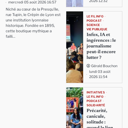
2026 12:32
mercredi 05 août 2026 16:57
Niché au cœur de la Presqu'île,
rue Tupin, le Crépin de Lyon est
LE FIL INFO
une institution lyonnaise
PODCAST
SCIENCE
historique. Fondée en 1895,
VIE PUBLIQUE
cette boutique mythique a
Infox, IA et
failli…
ingérences : le
journalisme
peut-il encore
lutter ?
Gérald Bouchon
lundi 03 août
2026 11:54
INITIATIVES
LE FIL INFO
PODCAST
SOLIDARITÉ
Précarité,
canicule,
solitude :