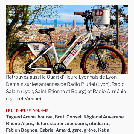
Retrouvez aussi le Quart d’Heure Lyonnais de Lyon
Demain sur les antennes de Radio Pluriel (Lyon), Radio
Salam (Lyon, Saint-Etienne et Bourg) et Radio Arménie
(Lyon et Vienne)
LE 1/4 D'HEURE LYONNAIS
Tagged
Arena
,
bourse
,
Bret
,
Conseil Régional Auvergne
Rhône Alpes
,
déforestation
,
éboueurs
,
étudiants
,
Fabien Bagnon
,
Gabriel Amard
,
gare
,
grève
,
Katia