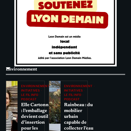
Environnement
ENVIRONNEMENT
ENVIRONNEMENT
INITIATIVES
INITIATIVES
LE FIL INFO
LE FIL INFO
PODCAST
PODCAST
Elle Cartonne
Rainbeau : du
: l’emballage
mobilier
devient outil
urbain
d’insertion
capable de
pour les
collecter l’eau