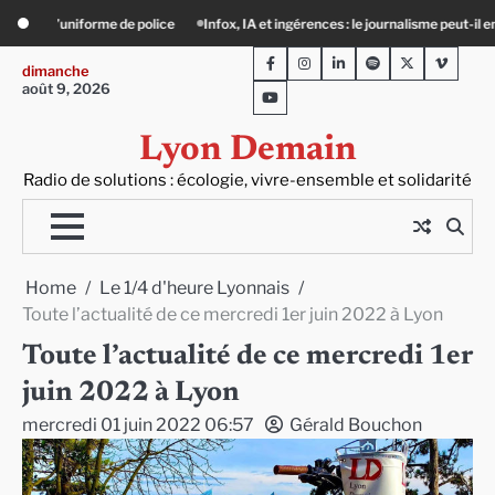
Skip
 et ingérences : le journalisme peut-il encore lutter ?
Précarité, canicule, solit
to
Facebook
Instagram
LinkedIn
Spotify
Twitter
Viméo
content
dimanche
août 9, 2026
Youtube
Lyon Demain
Radio de solutions : écologie, vivre-ensemble et solidarité
Home
Le 1/4 d'heure Lyonnais
Toute l’actualité de ce mercredi 1er juin 2022 à Lyon
Toute l’actualité de ce mercredi 1er
juin 2022 à Lyon
mercredi 01 juin 2022 06:57
Gérald Bouchon