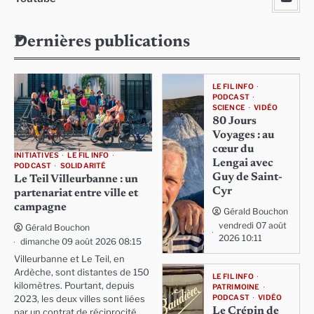
Dernières publications
LE FIL INFO
PODCAST
SCIENCE
VIDÉO
80 Jours
Voyages : au
cœur du
INITIATIVES
LE FIL INFO
Lengai avec
PODCAST
SOLIDARITÉ
Guy de Saint-
Le Teil Villeurbanne : un
Cyr
partenariat entre ville et
campagne
Gérald Bouchon
vendredi 07 août
Gérald Bouchon
2026 10:11
dimanche 09 août 2026 08:15
Villeurbanne et Le Teil, en
Ardèche, sont distantes de 150
LE FIL INFO
kilomètres. Pourtant, depuis
PATRIMOINE
PODCAST
VIDÉO
2023, les deux villes sont liées
Le Crépin de
par un contrat de réciprocité,