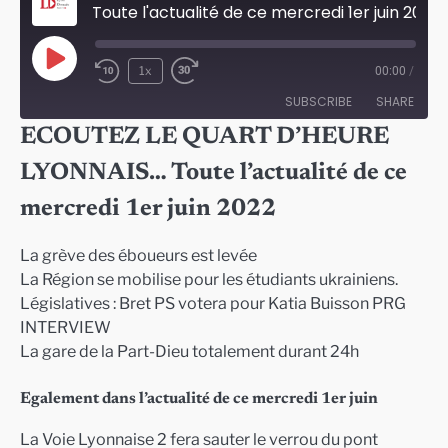
Toute l'actualité de ce mercredi 1er juin 2022 à Lyon
Play
1x
00:00
/
Episode
SUBSCRIBE
SHARE
ECOUTEZ LE QUART D’HEURE
SHARE
LYONNAIS… Toute l’actualité de ce
RSS FEED
LINK
mercredi 1er juin 2022
EMBED
La grève des éboueurs est levée
La Région se mobilise pour les étudiants ukrainiens.
Législatives : Bret PS votera pour Katia Buisson PRG
INTERVIEW
La gare de la Part-Dieu totalement durant 24h
Egalement dans l’actualité de ce mercredi 1er juin
La Voie Lyonnaise 2 fera sauter le verrou du pont