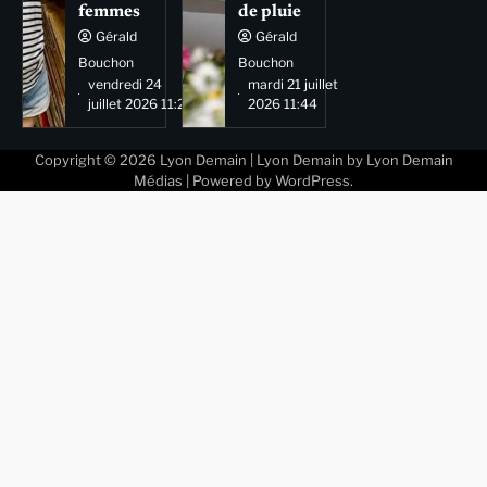
femmes
de pluie
Gérald
Gérald
Bouchon
Bouchon
vendredi 24
mardi 21 juillet
juillet 2026 11:29
2026 11:44
Copyright © 2026
Lyon Demain
| Lyon Demain by
Lyon Demain
Médias
| Powered by
WordPress
.