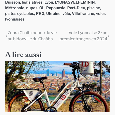
Buisson
,
législatives
,
Lyon
,
LYONASVELFEMININ
,
Métropole
,
nupes
,
OL
,
Papouasie
,
Part-Dieu
,
piscine
,
pistes cyclables
,
PRG
,
Ukraine
,
vélo
,
Villefranche
,
voies
lyonnaises
Zohra Chaib raconte la vie
Voie Lyonnaise 2 : un
Navigation
au bidonville du Chaâba
premier tronçon en 2024
de
l’article
A lire aussi