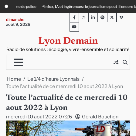
Skip
s : le journalisme peut-il encore lutter ?
Précarité, canicule, solitude : quand l
to
Facebook
Instagram
LinkedIn
Spotify
Twitter
Viméo
content
dimanche
août 9, 2026
Youtube
Lyon Demain
Radio de solutions : écologie, vivre-ensemble et solidarité
Home
Le 1/4 d'heure Lyonnais
Toute l’actualité de ce mercredi 10 aout 2022 à Lyon
Toute l’actualité de ce mercredi 10
aout 2022 à Lyon
mercredi 10 août 2022 07:26
Gérald Bouchon