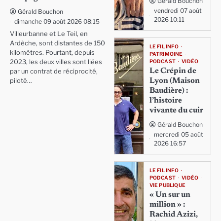
Gérald Bouchon
vendredi 07 août
Gérald Bouchon
2026 10:11
dimanche 09 août 2026 08:15
Villeurbanne et Le Teil, en
Ardèche, sont distantes de 150
LE FIL INFO
kilomètres. Pourtant, depuis
PATRIMOINE
PODCAST
VIDÉO
2023, les deux villes sont liées
Le Crépin de
par un contrat de réciprocité,
Lyon (Maison
piloté…
Baudière) :
l’histoire
vivante du cuir
Gérald Bouchon
mercredi 05 août
2026 16:57
LE FIL INFO
PODCAST
VIDÉO
VIE PUBLIQUE
« Un sur un
million » :
Rachid Azizi,