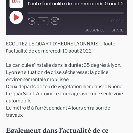
Toute l'actualité de ce mercredi 10 aout 2022 à Lyon
Play
1x
00:00
/
Episode
SUBSCRIBE
SHARE
ECOUTEZ LE QUART D’HEURE LYONNAIS… Toute
SHARE
l’actualité de ce mercredi 10 aout 2022
RSS FEED
LINK
La canicule s’installe dans la durée : 35 degrés à lyon.
EMBED
Lyon en situation de crise sécheresse : la police
environnementale mobilisée
Deux départs de feu de végétation hier dans le Rhône
Le quai Saint-Antoine réaménagé avec une seule voie
automobile
Le métro B à l’arrêt pendant 4 jours en raison de
travaux
Egalement dans l’actualité de ce