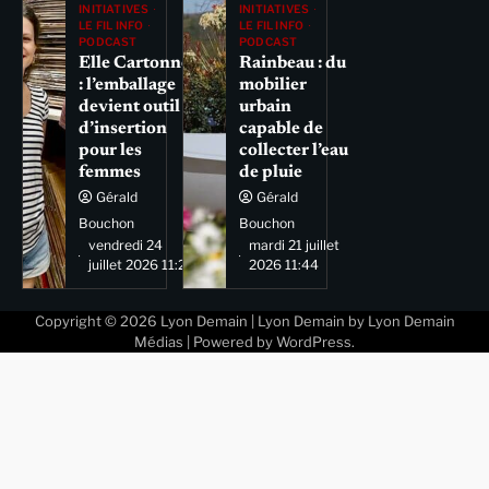
INITIATIVES
INITIATIVES
LE FIL INFO
LE FIL INFO
PODCAST
PODCAST
Elle Cartonne
Rainbeau : du
: l’emballage
mobilier
devient outil
urbain
d’insertion
capable de
pour les
collecter l’eau
femmes
de pluie
Gérald
Gérald
Bouchon
Bouchon
vendredi 24
mardi 21 juillet
juillet 2026 11:29
2026 11:44
Copyright © 2026
Lyon Demain
| Lyon Demain by
Lyon Demain
Médias
| Powered by
WordPress
.