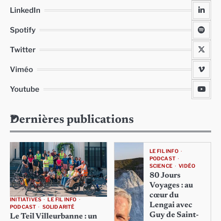
LinkedIn
Spotify
Twitter
Viméo
Youtube
Dernières publications
LE FIL INFO
PODCAST
SCIENCE
VIDÉO
80 Jours
Voyages : au
cœur du
INITIATIVES
LE FIL INFO
Lengai avec
PODCAST
SOLIDARITÉ
Guy de Saint-
Le Teil Villeurbanne : un