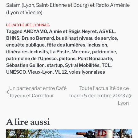
Salam (Lyon, Saint-Etienne et Bourg) et Radio Arménie
(Lyon et Vienne)
LE 1/4 D'HEURE LYONNAIS
Tagged
ANDYAMO
,
Annie et Régis Neyret
,
ASVEL
,
BHNS
,
Bruno Bernard
,
bus à haut niveau de service
,
enquête publique
,
fête des lumières
,
inclusion
,
itinéraires inclusifs
,
La Poste
,
Mermoz
,
patrimoine
,
patrimoine de l'Unesco
,
piétons
,
Pont Bonaparte
,
Sébastien Guillon
,
startup
,
Sytral Mobilités
,
TCL
,
UNESCO
,
Vieux-Lyon
,
VL 12
,
voies lyonnaises
Un partenariat entre Café
Toute l’actualité de ce
Navigation
Joyeux et Carrefour
mardi 5 décembre 2023 à
de
Lyon
l’article
A lire aussi