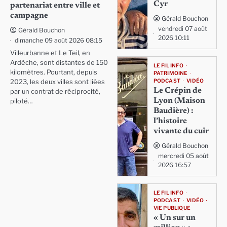
Cyr
partenariat entre ville et
campagne
Gérald Bouchon
vendredi 07 août
Gérald Bouchon
2026 10:11
dimanche 09 août 2026 08:15
Villeurbanne et Le Teil, en
Ardèche, sont distantes de 150
LE FIL INFO
kilomètres. Pourtant, depuis
PATRIMOINE
PODCAST
VIDÉO
2023, les deux villes sont liées
Le Crépin de
par un contrat de réciprocité,
Lyon (Maison
piloté…
Baudière) :
l’histoire
vivante du cuir
Gérald Bouchon
mercredi 05 août
2026 16:57
LE FIL INFO
PODCAST
VIDÉO
VIE PUBLIQUE
« Un sur un