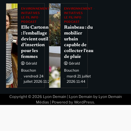
ENVIRONNEMENT
ENVIRONNEMENT
INITIATIVES
INITIATIVES
LE FIL INFO
LE FIL INFO
PODCAST
PODCAST
Elle Cartonne
Rainbeau : du
: l’emballage
mobilier
devient outil
urbain
d’insertion
capable de
pour les
collecter l’eau
femmes
de pluie
Gérald
Gérald
Bouchon
Bouchon
vendredi 24
mardi 21 juillet
juillet 2026 11:29
2026 11:44
Copyright © 2026
Lyon Demain
| Lyon Demain by
Lyon Demain
Médias
| Powered by
WordPress
.