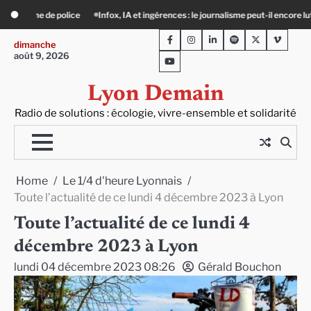
Skip
s : le journalisme peut-il encore lutter ?
Précarité, canicule, solitude : quand l
to
Facebook
Instagram
LinkedIn
Spotify
Twitter
Viméo
content
dimanche
août 9, 2026
Youtube
Lyon Demain
Radio de solutions : écologie, vivre-ensemble et solidarité
Home
Le 1/4 d'heure Lyonnais
Toute l’actualité de ce lundi 4 décembre 2023 à Lyon
Toute l’actualité de ce lundi 4
décembre 2023 à Lyon
lundi 04 décembre 2023 08:26
Gérald Bouchon