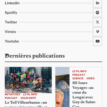
LinkedIn
Spotify
Twitter
Viméo
Youtube
Dernières publications
LE FIL INFO
PODCAST
SCIENCE
VIDÉO
80 Jours
Voyages : au
cœur du
INITIATIVES
LE FIL INFO
Lengai avec
PODCAST
SOLIDARITÉ
Guy de Saint-
Le Teil Villeurbanne : un
Cyr