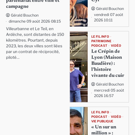
partenariat entre ville et
campagne
Gérald Bouchon
vendredi 07 août
Gérald Bouchon
2026 10:11
dimanche 09 août 2026 08:15
Villeurbanne et Le Teil, en
Ardèche, sont distantes de 150
LE FIL INFO
kilomètres. Pourtant, depuis
PATRIMOINE
PODCAST
VIDÉO
2023, les deux villes sont liées
Le Crépin de
par un contrat de réciprocité,
Lyon (Maison
piloté…
Baudière) :
l’histoire
vivante du cuir
Gérald Bouchon
mercredi 05 août
2026 16:57
LE FIL INFO
PODCAST
VIDÉO
VIE PUBLIQUE
« Un sur un
million » :