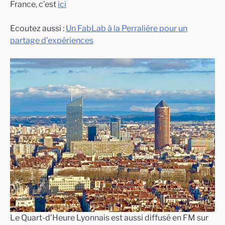
France, c’est
ici
Ecoutez aussi :
Un FabLab à la Perralière pour un
partage d’expériences
Le Quart-d’Heure Lyonnais est aussi diffusé en FM sur