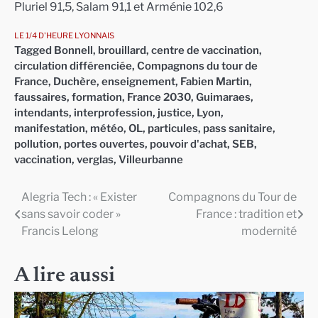
Pluriel 91,5, Salam 91,1 et Arménie 102,6
LE 1/4 D'HEURE LYONNAIS
Tagged
Bonnell
,
brouillard
,
centre de vaccination
,
circulation différenciée
,
Compagnons du tour de
France
,
Duchère
,
enseignement
,
Fabien Martin
,
faussaires
,
formation
,
France 2030
,
Guimaraes
,
intendants
,
interprofession
,
justice
,
Lyon
,
manifestation
,
météo
,
OL
,
particules
,
pass sanitaire
,
pollution
,
portes ouvertes
,
pouvoir d'achat
,
SEB
,
vaccination
,
verglas
,
Villeurbanne
Alegria Tech : « Exister
Compagnons du Tour de
Navigation
sans savoir coder »
France : tradition et
de
Francis Lelong
modernité
l’article
A lire aussi