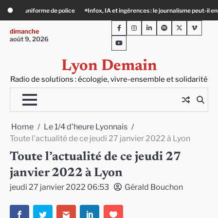
Skip
A et ingérences : le journalisme peut-il encore lutter ?
Précarité, canicule, soli
to
Facebook
Instagram
LinkedIn
Spotify
Twitter
Viméo
content
dimanche
août 9, 2026
Youtube
Lyon Demain
Radio de solutions : écologie, vivre-ensemble et solidarité
Home
Le 1/4 d'heure Lyonnais
Toute l’actualité de ce jeudi 27 janvier 2022 à Lyon
Toute l’actualité de ce jeudi 27
janvier 2022 à Lyon
jeudi 27 janvier 2022 06:53
Gérald Bouchon