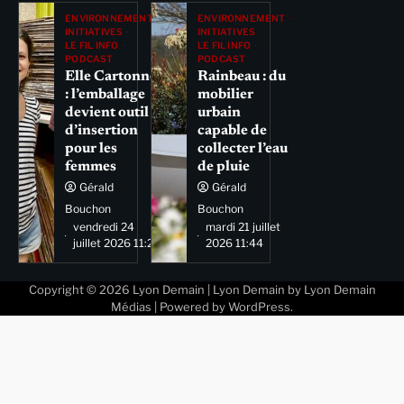
ENVIRONNEMENT
ENVIRONNEMENT
INITIATIVES
INITIATIVES
LE FIL INFO
LE FIL INFO
PODCAST
PODCAST
Elle Cartonne
Rainbeau : du
: l’emballage
mobilier
devient outil
urbain
d’insertion
capable de
pour les
collecter l’eau
femmes
de pluie
Gérald
Gérald
Bouchon
Bouchon
vendredi 24
mardi 21 juillet
juillet 2026 11:29
2026 11:44
Copyright © 2026
Lyon Demain
| Lyon Demain by
Lyon Demain
Médias
| Powered by
WordPress
.