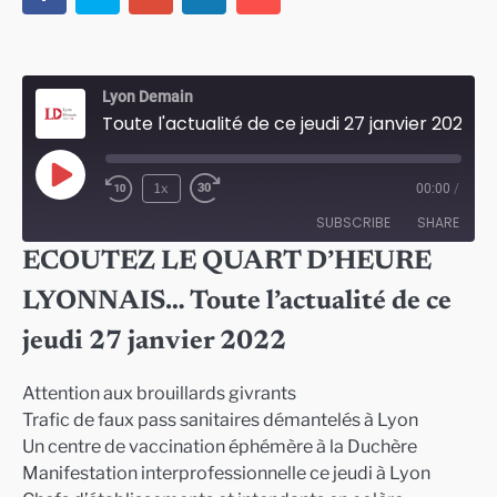
Lyon Demain
Toute l'actualité de ce jeudi 27 janvier 2022 à Lyon
Play
1x
00:00
/
Episode
SUBSCRIBE
SHARE
ECOUTEZ LE QUART D’HEURE
SHARE
LYONNAIS… Toute l’actualité de ce
RSS FEED
LINK
jeudi 27 janvier 2022
EMBED
Attention aux brouillards givrants
Trafic de faux pass sanitaires démantelés à Lyon
Un centre de vaccination éphémère à la Duchère
Manifestation interprofessionnelle ce jeudi à Lyon