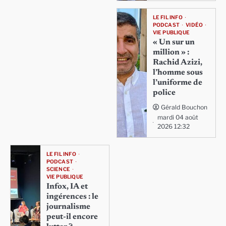
LE FIL INFO
PODCAST
VIDÉO
VIE PUBLIQUE
« Un sur un
million » :
Rachid Azizi,
l’homme sous
l’uniforme de
police
Gérald Bouchon
mardi 04 août
2026 12:32
LE FIL INFO
PODCAST
SCIENCE
VIE PUBLIQUE
Infox, IA et
ingérences : le
journalisme
peut-il encore