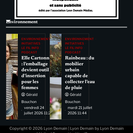
Environnement
ENVIRONNEMENT
ENVIRONNEMENT
INITIATIVES
INITIATIVES
LE FIL INFO
LE FIL INFO
PODCAST
PODCAST
Elle Cartonne
Rainbeau : du
: l’emballage
mobilier
devient outil
urbain
d’insertion
capable de
pour les
collecter l’eau
femmes
de pluie
Gérald
Gérald
Bouchon
Bouchon
vendredi 24
mardi 21 juillet
juillet 2026 11:29
2026 11:44
Copyright © 2026
Lyon Demain
| Lyon Demain by
Lyon Demain