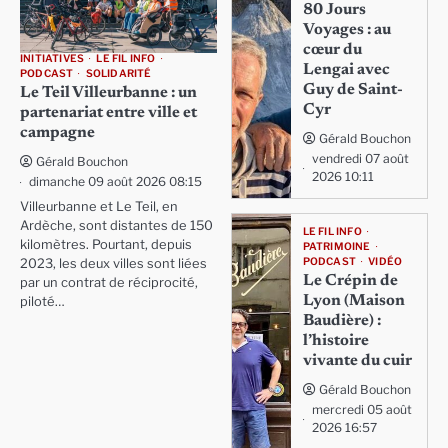
80 Jours
Voyages : au
cœur du
INITIATIVES
LE FIL INFO
Lengai avec
PODCAST
SOLIDARITÉ
Guy de Saint-
Le Teil Villeurbanne : un
Cyr
partenariat entre ville et
campagne
Gérald Bouchon
vendredi 07 août
Gérald Bouchon
2026 10:11
dimanche 09 août 2026 08:15
Villeurbanne et Le Teil, en
Ardèche, sont distantes de 150
LE FIL INFO
kilomètres. Pourtant, depuis
PATRIMOINE
PODCAST
VIDÉO
2023, les deux villes sont liées
Le Crépin de
par un contrat de réciprocité,
Lyon (Maison
piloté…
Baudière) :
l’histoire
vivante du cuir
Gérald Bouchon
mercredi 05 août
2026 16:57