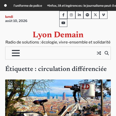
Skip
ces : le journalisme peut-il encore lutter ?
Précarité, canicule, solitude : quand
to
Facebook
Instagram
LinkedIn
Spotify
Twitter
Viméo
content
lundi
août 10, 2026
Youtube
Lyon Demain
Radio de solutions : écologie, vivre-ensemble et solidarité
Étiquette :
circulation différenciée