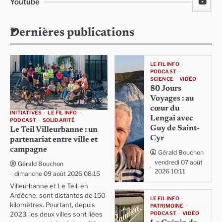
Youtube
Dernières publications
LE FIL INFO
PODCAST
SCIENCE
VIDÉO
80 Jours
Voyages : au
cœur du
INITIATIVES
LE FIL INFO
Lengai avec
PODCAST
SOLIDARITÉ
Guy de Saint-
Le Teil Villeurbanne : un
Cyr
partenariat entre ville et
campagne
Gérald Bouchon
vendredi 07 août
Gérald Bouchon
2026 10:11
dimanche 09 août 2026 08:15
Villeurbanne et Le Teil, en
Ardèche, sont distantes de 150
LE FIL INFO
kilomètres. Pourtant, depuis
PATRIMOINE
PODCAST
VIDÉO
2023, les deux villes sont liées