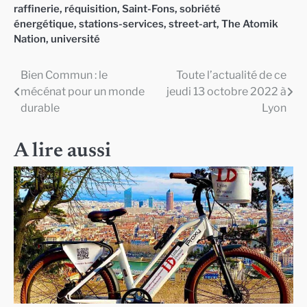
raffinerie
,
réquisition
,
Saint-Fons
,
sobriété
énergétique
,
stations-services
,
street-art
,
The Atomik
Nation
,
université
Bien Commun : le
Toute l’actualité de ce
Navigation
mécénat pour un monde
jeudi 13 octobre 2022 à
de
durable
Lyon
l’article
A lire aussi