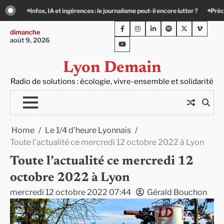
Skip
e peut-il encore lutter ?
Précarité, canicule, solitude : quand le lien social de
to
Facebook
Instagram
LinkedIn
Spotify
Twitter
Viméo
content
dimanche
août 9, 2026
Youtube
Lyon Demain
Radio de solutions : écologie, vivre-ensemble et solidarité
Home
Le 1/4 d'heure Lyonnais
Toute l’actualité ce mercredi 12 octobre 2022 à Lyon
Toute l’actualité ce mercredi 12
octobre 2022 à Lyon
mercredi 12 octobre 2022 07:44
Gérald Bouchon