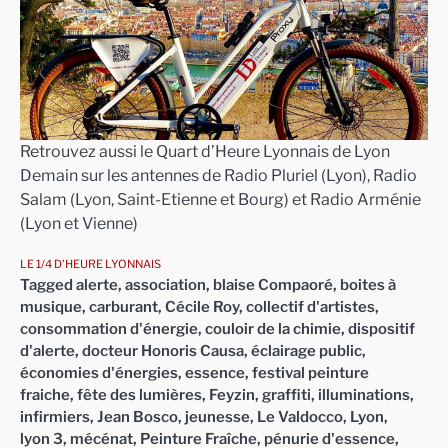
Retrouvez aussi le Quart d’Heure Lyonnais de Lyon
Demain sur les antennes de Radio Pluriel (Lyon), Radio
Salam (Lyon, Saint-Etienne et Bourg) et Radio Arménie
(Lyon et Vienne)
LE 1/4 D'HEURE LYONNAIS
Tagged
alerte
,
association
,
blaise Compaoré
,
boites à
musique
,
carburant
,
Cécile Roy
,
collectif d'artistes
,
consommation d'énergie
,
couloir de la chimie
,
dispositif
d'alerte
,
docteur Honoris Causa
,
éclairage public
,
économies d'énergies
,
essence
,
festival peinture
fraiche
,
fête des lumières
,
Feyzin
,
graffiti
,
illuminations
,
infirmiers
,
Jean Bosco
,
jeunesse
,
Le Valdocco
,
Lyon
,
lyon 3
,
mécénat
,
Peinture Fraîche
,
pénurie d'essence
,