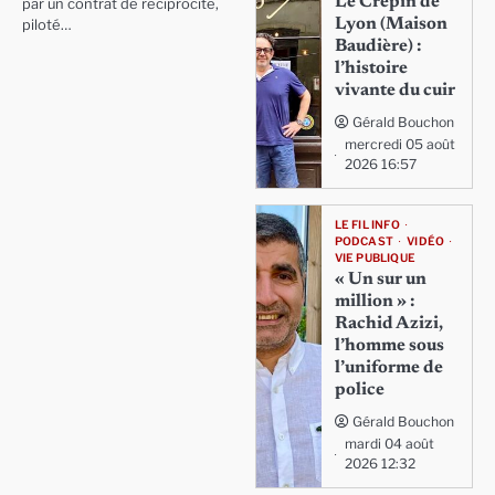
Le Crépin de
par un contrat de réciprocité,
Lyon (Maison
piloté…
Baudière) :
l’histoire
vivante du cuir
Gérald Bouchon
mercredi 05 août
2026 16:57
LE FIL INFO
PODCAST
VIDÉO
VIE PUBLIQUE
« Un sur un
million » :
Rachid Azizi,
l’homme sous
l’uniforme de
police
Gérald Bouchon
mardi 04 août
2026 12:32