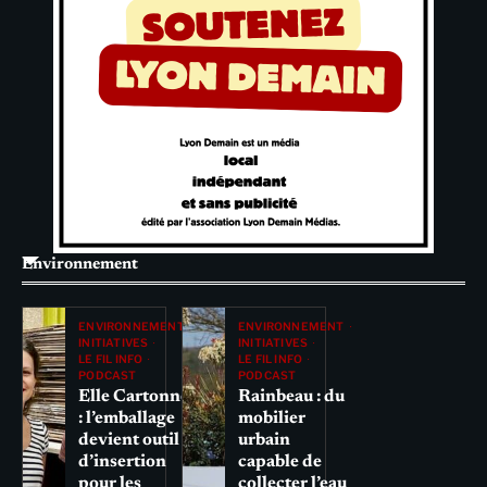
Environnement
ENVIRONNEMENT
ENVIRONNEMENT
INITIATIVES
INITIATIVES
LE FIL INFO
LE FIL INFO
PODCAST
PODCAST
Elle Cartonne
Rainbeau : du
: l’emballage
mobilier
devient outil
urbain
d’insertion
capable de
pour les
collecter l’eau