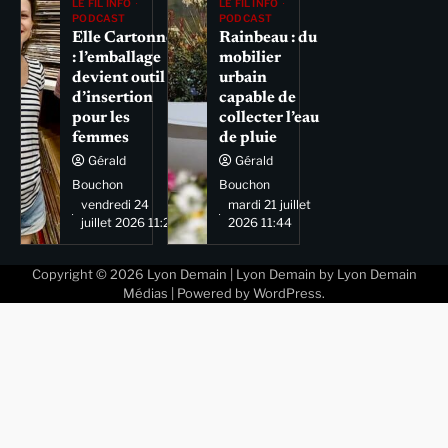
LE FIL INFO
LE FIL INFO
PODCAST
PODCAST
Elle Cartonne
Rainbeau : du
: l’emballage
mobilier
devient outil
urbain
d’insertion
capable de
pour les
collecter l’eau
femmes
de pluie
Gérald
Gérald
Bouchon
Bouchon
vendredi 24
mardi 21 juillet
juillet 2026 11:29
2026 11:44
Copyright © 2026
Lyon Demain
| Lyon Demain by
Lyon Demain
Médias
| Powered by
WordPress
.