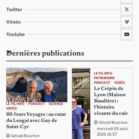
Twitter
Viméo
Youtube
Dernières publications
LE FIL INFO
PATRIMOINE
PODCAST
VIDÉO
Le Crépin de
Lyon (Maison
Baudière) :
LE FIL INFO
PODCAST
SCIENCE
l’histoire
VIDÉO
vivante du cuir
80 Jours Voyages : au cœur
du Lengai avec Guy de
Gérald Bouchon
Saint-Cyr
mercredi 05 août
2026 16:57
Gérald Bouchon