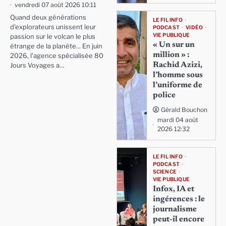
vendredi 07 août 2026 10:11
Quand deux générations
LE FIL INFO
d'explorateurs unissent leur
PODCAST
VIDÉO
VIE PUBLIQUE
passion sur le volcan le plus
« Un sur un
étrange de la planète... En juin
million » :
2026, l'agence spécialisée 80
Rachid Azizi,
Jours Voyages a…
l’homme sous
l’uniforme de
police
Gérald Bouchon
mardi 04 août
2026 12:32
LE FIL INFO
PODCAST
SCIENCE
VIE PUBLIQUE
Infox, IA et
ingérences : le
journalisme
peut-il encore