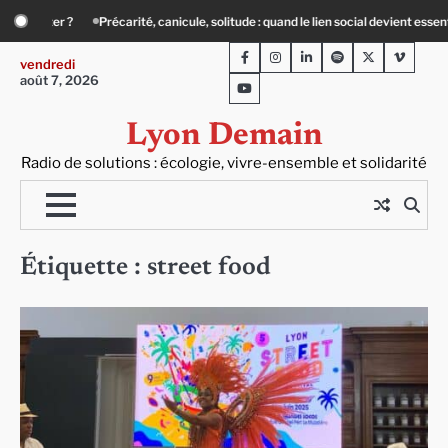
Skip
and le lien social devient essentiel
« Ça chauffe » : des acteurs du batiment f
to
Facebook
Instagram
LinkedIn
Spotify
Twitter
Viméo
content
vendredi
août 7, 2026
Youtube
Lyon Demain
Radio de solutions : écologie, vivre-ensemble et solidarité
Étiquette :
street food