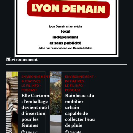
Environnement
ENVIRONNEMENT
ENVIRONNEMENT
INITIATIVES
INITIATIVES
LE FIL INFO
LE FIL INFO
PODCAST
PODCAST
Elle Cartonne
Rainbeau : du
: l’emballage
mobilier
devient outil
urbain
d’insertion
capable de
pour les
collecter l’eau
femmes
de pluie
Gérald
Gérald