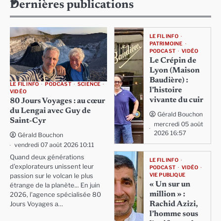
Dernières publications
LE FIL INFO
PATRIMOINE
PODCAST
VIDÉO
Le Crépin de
Lyon (Maison
Baudière) :
LE FIL INFO
PODCAST
SCIENCE
l’histoire
VIDÉO
vivante du cuir
80 Jours Voyages : au cœur
du Lengai avec Guy de
Gérald Bouchon
Saint-Cyr
mercredi 05 août
2026 16:57
Gérald Bouchon
vendredi 07 août 2026 10:11
Quand deux générations
LE FIL INFO
d'explorateurs unissent leur
PODCAST
VIDÉO
VIE PUBLIQUE
passion sur le volcan le plus
« Un sur un
étrange de la planète... En juin
million » :
2026, l'agence spécialisée 80
Rachid Azizi,
Jours Voyages a…
l’homme sous