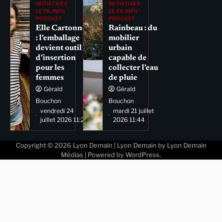
INITIATIVES
INITIATIVES
LE FIL INFO
LE FIL INFO
PODCAST
PODCAST
Elle Cartonne
Rainbeau : du
: l’emballage
mobilier
devient outil
urbain
d’insertion
capable de
pour les
collecter l’eau
femmes
de pluie
Gérald
Gérald
Bouchon
Bouchon
vendredi 24
mardi 21 juillet
juillet 2026 11:29
2026 11:44
Copyright © 2026
Lyon Demain
| Lyon Demain by
Lyon Demain
Médias
| Powered by
WordPress
.