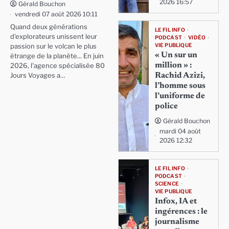
2026 16:57
Gérald Bouchon
vendredi 07 août 2026 10:11
Quand deux générations
LE FIL INFO
d'explorateurs unissent leur
PODCAST
VIDÉO
VIE PUBLIQUE
passion sur le volcan le plus
« Un sur un
étrange de la planète... En juin
million » :
2026, l'agence spécialisée 80
Rachid Azizi,
Jours Voyages a…
l’homme sous
l’uniforme de
police
Gérald Bouchon
mardi 04 août
2026 12:32
LE FIL INFO
PODCAST
SCIENCE
VIE PUBLIQUE
Infox, IA et
ingérences : le
journalisme