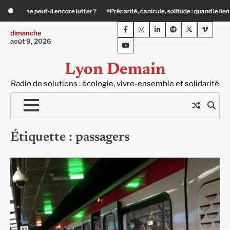
Skip
e lutter ?
Précarité, canicule, solitude : quand le lien social devient essentiel
to
Facebook
Instagram
LinkedIn
Spotify
Twitter
Viméo
content
dimanche
août 9, 2026
Youtube
Lyon Demain
Radio de solutions : écologie, vivre-ensemble et solidarité
Étiquette :
passagers