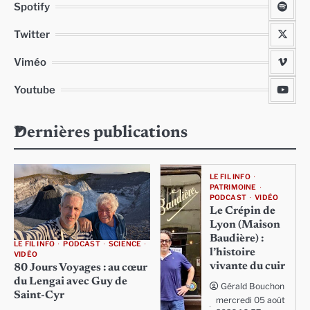
Spotify
Twitter
Viméo
Youtube
Dernières publications
LE FIL INFO
PATRIMOINE
PODCAST
VIDÉO
Le Crépin de
Lyon (Maison
Baudière) :
LE FIL INFO
PODCAST
SCIENCE
l’histoire
VIDÉO
vivante du cuir
80 Jours Voyages : au cœur
du Lengai avec Guy de
Gérald Bouchon
Saint-Cyr
mercredi 05 août