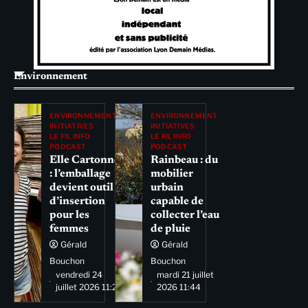
Environnement
ENVIRONNEMENT
ENVIRONNEMENT
INITIATIVES
INITIATIVES
LE FIL INFO
LE FIL INFO
PODCAST
PODCAST
Elle Cartonne
Rainbeau : du
: l’emballage
mobilier
devient outil
urbain
d’insertion
capable de
pour les
collecter l’eau
femmes
de pluie
Gérald
Gérald
Bouchon
Bouchon
vendredi 24
mardi 21 juillet
juillet 2026 11:29
2026 11:44