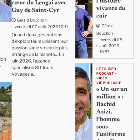
l’histoire
cœur du Lengai avec
vivante du
Guy de Saint-Cyr
cuir
Gérald Bouchon
Gérald
vendredi 07 août 2026 10:11
Bouchon
Quand deux générations
mercredi 05
d'explorateurs unissent leur
août 2026
passion sur le volcan le plus
16:57
étrange de la planète... En
ion
juin 2026, l'agence
s
spécialisée 80 Jours
LE FIL INFO
Voyages a…
PODCAST
VIDÉO
VIE PUBLIQUE
« Un sur un
million » :
Rachid
Azizi,
l’homme
sous
l’uniforme