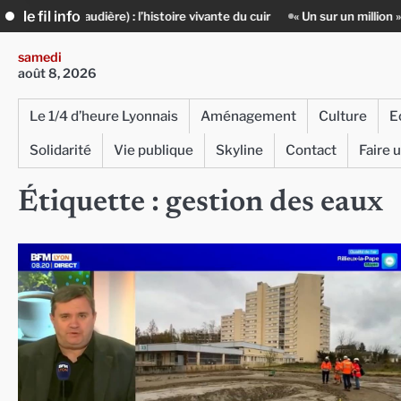
Skip
le fil info
ère) : l’histoire vivante du cuir
« Un sur un million » : Rachid Azizi, 
to
content
samedi
août 8, 2026
Le 1/4 d’heure Lyonnais
Aménagement
Culture
E
Solidarité
Vie publique
Skyline
Contact
Faire 
Étiquette :
gestion des eaux