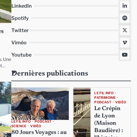
LinkedIn
Spotify
Twitter
ès
Viméo
Youtube
s. Une
et…
Dernières publications
LE FIL INFO
PATRIMOINE
PODCAST
VIDÉO
Le Crépin
de Lyon
LE FIL INFO
PODCAST
(Maison
SCIENCE
VIDÉO
Baudière) :
80 Jours Voyages : au