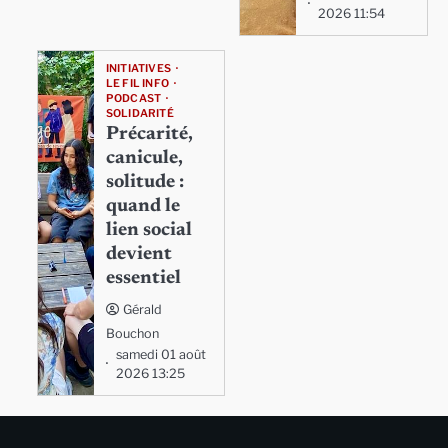
2026 11:54
INITIATIVES
LE FIL INFO
PODCAST
SOLIDARITÉ
Précarité,
canicule,
solitude :
quand le
lien social
devient
essentiel
Gérald
Bouchon
samedi 01 août
2026 13:25