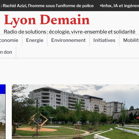
l’homme sous l’uniforme de police
Infox, IA et ingérences : le journalis
Lyon Demain
Radio de solutions : écologie, vivre-ensemble et solidarité
conomie
Energie
Environnement
Initiatives
Mobili
un don