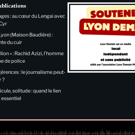
ublications
ges : au cœur du Lengai avec
Cyr
Lyon (Maison Baudière) :
nte du cuir
llion » : Rachid Azizi, l’homme
me de police
ngérences : le journalisme peut-
r ?
cule, solitude : quand le lien
 essentiel