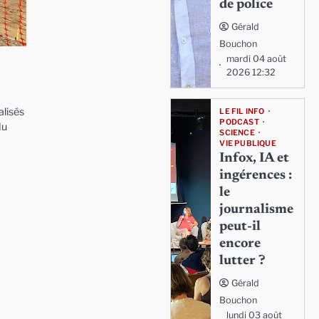
de police
Gérald
Bouchon
mardi 04 août
2026 12:32
alisés
LE FIL INFO
PODCAST
du
SCIENCE
VIE PUBLIQUE
Infox, IA et
ingérences :
le
journalisme
peut-il
encore
lutter ?
Gérald
Bouchon
lundi 03 août