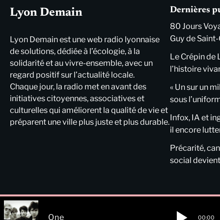
Dernières p
Lyon Demain
80 Jours Voya
Guy de Saint-
Lyon Demain est une web radio lyonnaise
de solutions, dédiée à l’écologie, à la
Le Crépin de 
solidarité et au vivre-ensemble, avec un
l’histoire viva
regard positif sur l’actualité locale.
Chaque jour, la radio met en avant des
« Un sur un mi
initiatives citoyennes, associatives et
sous l’unifor
culturelles qui améliorent la qualité de vie et
Infox, IA et i
préparent une ville plus juste et plus durable.
il encore lutte
Précarité, cani
social devient
One
00:00