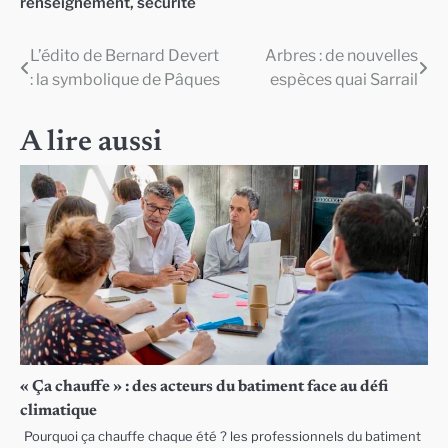
renseignement
,
sécurité
L’édito de Bernard Devert
Arbres : de nouvelles
Navigation
: la symbolique de Pâques
espèces quai Sarrail
de
l’article
A lire aussi
« Ça chauffe » : des acteurs du batiment face au défi
climatique
Pourquoi ça chauffe chaque été ? les professionnels du batiment