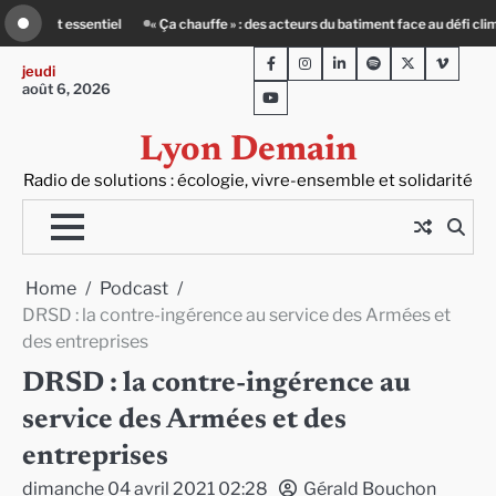
Skip
s du batiment face au défi climatique
Entourage : un petit-déj contre l’isole
to
Facebook
Instagram
LinkedIn
Spotify
Twitter
Viméo
content
jeudi
août 6, 2026
Youtube
Lyon Demain
Radio de solutions : écologie, vivre-ensemble et solidarité
Home
Podcast
DRSD : la contre-ingérence au service des Armées et
des entreprises
DRSD : la contre-ingérence au
service des Armées et des
entreprises
dimanche 04 avril 2021 02:28
Gérald Bouchon