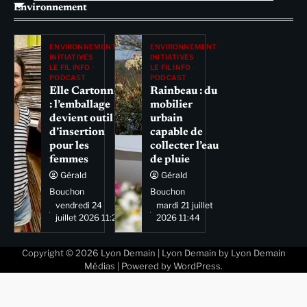
Environnement
ENVIRONNEMENT
ENVIRONNEMENT
INITIATIVES
INITIATIVES
LE FIL INFO
LE FIL INFO
PODCAST
PODCAST
Elle Cartonne
Rainbeau : du
: l’emballage
mobilier
devient outil
urbain
d’insertion
capable de
pour les
collecter l’eau
femmes
de pluie
Gérald
Gérald
Bouchon
Bouchon
vendredi 24
mardi 21 juillet
juillet 2026 11:29
2026 11:44
Copyright © 2026
Lyon Demain
| Lyon Demain by
Lyon Demain
Médias
| Powered by
WordPress
.