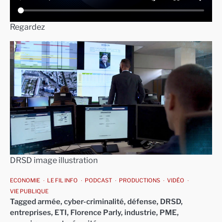
Regardez
DRSD image illustration
ECONOMIE
LE FIL INFO
PODCAST
PRODUCTIONS
VIDÉO
VIE PUBLIQUE
Tagged
armée
,
cyber-criminalité
,
défense
,
DRSD
,
entreprises
,
ETI
,
Florence Parly
,
industrie
,
PME
,