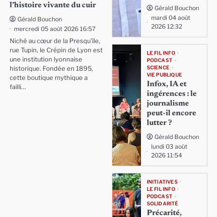
l’histoire vivante du cuir
Gérald Bouchon
mardi 04 août
Gérald Bouchon
2026 12:32
mercredi 05 août 2026 16:57
Niché au cœur de la Presqu'île,
rue Tupin, le Crépin de Lyon est
LE FIL INFO
une institution lyonnaise
PODCAST
SCIENCE
historique. Fondée en 1895,
VIE PUBLIQUE
cette boutique mythique a
Infox, IA et
failli…
ingérences : le
journalisme
peut-il encore
lutter ?
Gérald Bouchon
lundi 03 août
2026 11:54
INITIATIVES
LE FIL INFO
PODCAST
SOLIDARITÉ
Précarité,