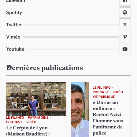
LinkedIn
Spotify
Twitter
Viméo
Youtube
Dernières publications
LE FIL INFO
PODCAST
VIDÉO
VIE PUBLIQUE
« Un sur un
million » :
Rachid Azizi,
LE FIL INFO
PATRIMOINE
l’homme sous
PODCAST
VIDÉO
l’uniforme de
Le Crépin de Lyon
police
(Maison Baudière) :