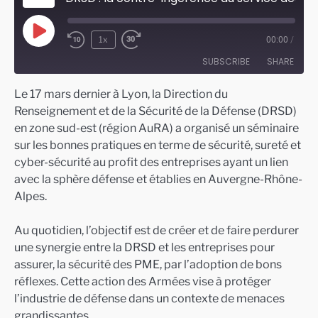
Play
1x
00:00
/
Episode
SUBSCRIBE
SHARE
Le 17 mars dernier à Lyon, la Direction du
SHARE
Renseignement et de la Sécurité de la Défense (DRSD)
RSS FEED
en zone sud-est (région AuRA) a organisé un séminaire
LINK
sur les bonnes pratiques en terme de sécurité, sureté et
EMBED
cyber-sécurité au profit des entreprises ayant un lien
avec la sphère défense et établies en Auvergne-Rhône-
Alpes.
Au quotidien, l’objectif est de créer et de faire perdurer
une synergie entre la DRSD et les entreprises pour
assurer, la sécurité des PME, par l’adoption de bons
réflexes. Cette action des Armées vise à protéger
l’industrie de défense dans un contexte de menaces
grandissantes.