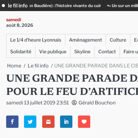
Skip
le fil info
 Baudière) : l’histoire vivante du cuir
« Un sur un million » : Rachid A
to
content
samedi
août 8, 2026
Le 1/4 d’heure Lyonnais
Aménagement
Culture
E
Solidarité
Vie publique
Skyline
Contact
Faire 
Home
Le fil info
UNE GRANDE PARADE DANS LE CIE
UNE GRANDE PARADE DA
POUR LE FEU D’ARTIFIC
samedi 13 juillet 2019 23:51
Gérald Bouchon