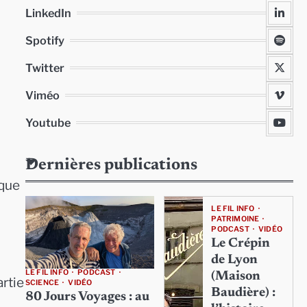
LinkedIn
Spotify
Twitter
Viméo
Youtube
Dernières publications
ique
LE FIL INFO
PATRIMOINE
PODCAST
VIDÉO
Le Crépin
de Lyon
LE FIL INFO
PODCAST
(Maison
artie
SCIENCE
VIDÉO
Baudière) :
80 Jours Voyages : au