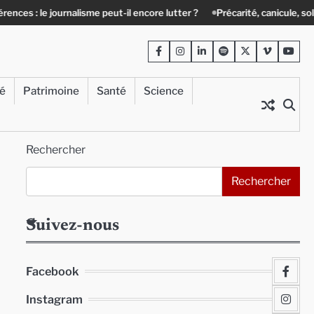
rnalisme peut-il encore lutter ?
Précarité, canicule, solitude : quand le
Facebook
Instagram
LinkedIn
Spotify
Twitter
Viméo
Yout
té
Patrimoine
Santé
Science
Rechercher
Rechercher
Suivez-nous
Facebook
Instagram