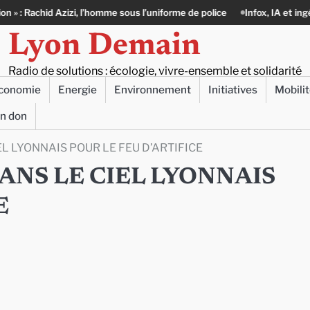
zizi, l’homme sous l’uniforme de police
Infox, IA et ingérences : le jou
Lyon Demain
Radio de solutions : écologie, vivre-ensemble et solidarité
conomie
Energie
Environnement
Initiatives
Mobili
un don
L LYONNAIS POUR LE FEU D’ARTIFICE
NS LE CIEL LYONNAIS
E