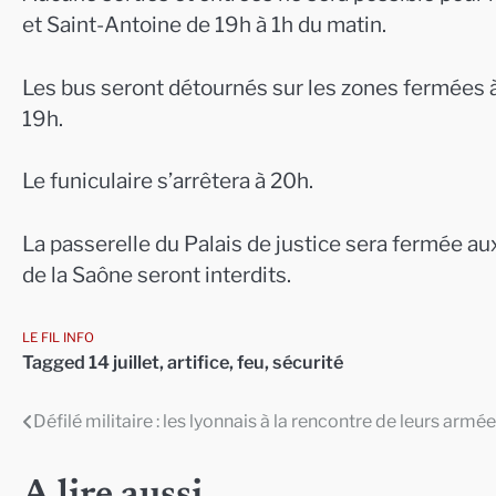
et Saint-Antoine de 19h à 1h du matin.
Les bus seront détournés sur les zones fermées à 
19h.
Le funiculaire s’arrêtera à 20h.
La passerelle du Palais de justice sera fermée au
de la Saône seront interdits.
LE FIL INFO
Tagged
14 juillet
,
artifice
,
feu
,
sécurité
Défilé militaire : les lyonnais à la rencontre de leurs armé
Navigation
de