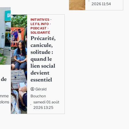
2026 11:54
INITIATIVES
LE FIL INFO
PODCAST
SOLIDARITÉ
Précarité,
canicule,
solitude :
quand le
lien social
devient
 de
essentiel
Gérald
homme
Bouchon
helons
samedi 01 août
2026 13:25