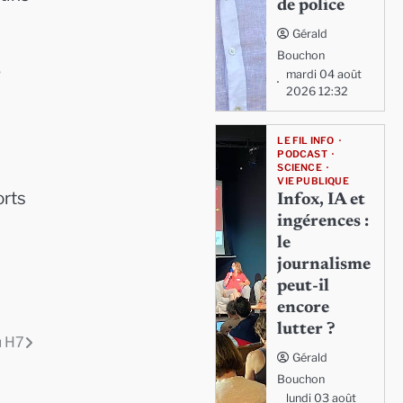
de police
Gérald
Bouchon
e
mardi 04 août
2026 12:32
LE FIL INFO
PODCAST
SCIENCE
VIE PUBLIQUE
orts
Infox, IA et
ingérences :
le
journalisme
peut-il
encore
lutter ?
u H7
Gérald
Bouchon
lundi 03 août