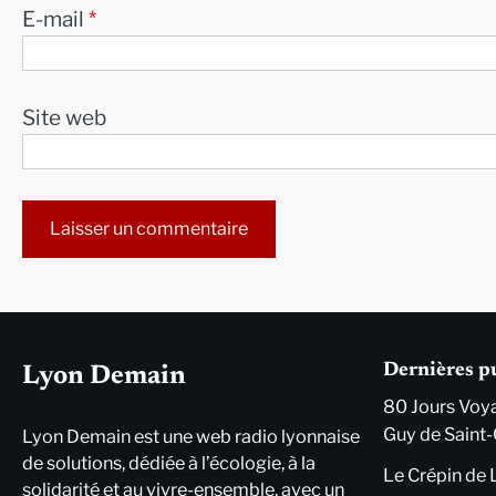
E-mail
*
Site web
Alternative:
Dernières p
Lyon Demain
80 Jours Voya
Guy de Saint-
Lyon Demain est une web radio lyonnaise
de solutions, dédiée à l’écologie, à la
Le Crépin de 
solidarité et au vivre-ensemble, avec un