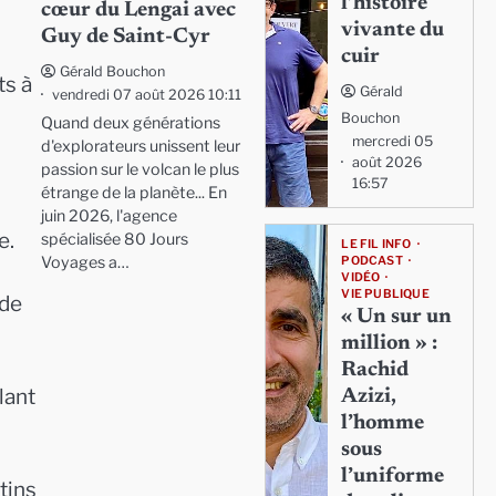
l’histoire
cœur du Lengai avec
vivante du
Guy de Saint-Cyr
cuir
Gérald Bouchon
ts à
Gérald
vendredi 07 août 2026 10:11
Bouchon
Quand deux générations
mercredi 05
d'explorateurs unissent leur
août 2026
passion sur le volcan le plus
16:57
étrange de la planète... En
juin 2026, l'agence
e.
spécialisée 80 Jours
LE FIL INFO
Voyages a…
PODCAST
VIDÉO
VIE PUBLIQUE
 de
« Un sur un
million » :
Rachid
lant
Azizi,
l’homme
sous
l’uniforme
tins