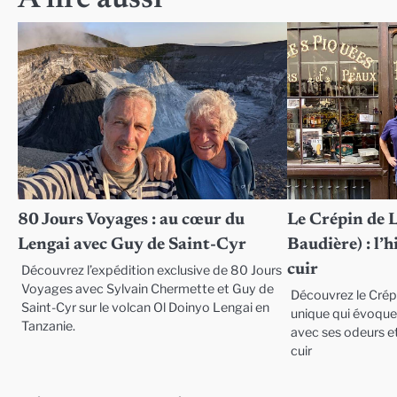
A lire aussi
l’article
80 Jours Voyages : au cœur du
Le Crépin de 
Lengai avec Guy de Saint-Cyr
Baudière) : l’
cuir
Découvrez l’expédition exclusive de 80 Jours
Voyages avec Sylvain Chermette et Guy de
Découvrez le Crép
Saint-Cyr sur le volcan Ol Doinyo Lengai en
unique qui évoque 
Tanzanie.
avec ses odeurs et
cuir