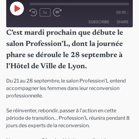
Play
1x
00:00
/
Episode
SUBSCRIBE
SHARE
C’est mardi prochain que débute le
SHARE
salon Profession’L, dont la journée
RSS FEED
LINK
phare se déroule le 28 septembre à
EMBED
l’Hôtel de Ville de Lyon.
Du 21 au 28 septembre, le salon Profession’L entend
accompagner les femmes dans leur reconversion
professionnelle.
Se réinventer, rebondir, passer à l’action en cette
période de transition… Profession’L réunira pendant 8
jours des experts de la reconversion.