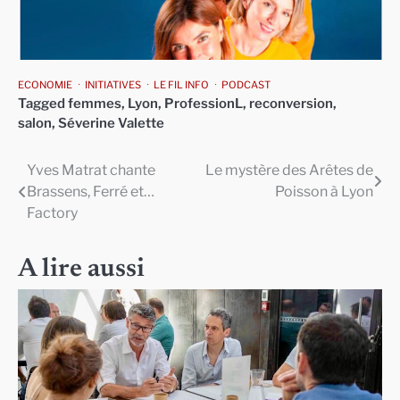
ECONOMIE
INITIATIVES
LE FIL INFO
PODCAST
Tagged
femmes
,
Lyon
,
ProfessionL
,
reconversion
,
salon
,
Séverine Valette
Yves Matrat chante
Le mystère des Arêtes de
Navigation
Brassens, Ferré et…
Poisson à Lyon
de
Factory
l’article
A lire aussi