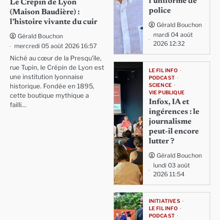
l’uniforme de
Le Crépin de Lyon
police
(Maison Baudière) :
l’histoire vivante du cuir
Gérald Bouchon
mardi 04 août
Gérald Bouchon
2026 12:32
mercredi 05 août 2026 16:57
Niché au cœur de la Presqu'île,
rue Tupin, le Crépin de Lyon est
LE FIL INFO
une institution lyonnaise
PODCAST
SCIENCE
historique. Fondée en 1895,
VIE PUBLIQUE
cette boutique mythique a
Infox, IA et
failli…
ingérences : le
journalisme
peut-il encore
lutter ?
Gérald Bouchon
lundi 03 août
2026 11:54
INITIATIVES
LE FIL INFO
PODCAST