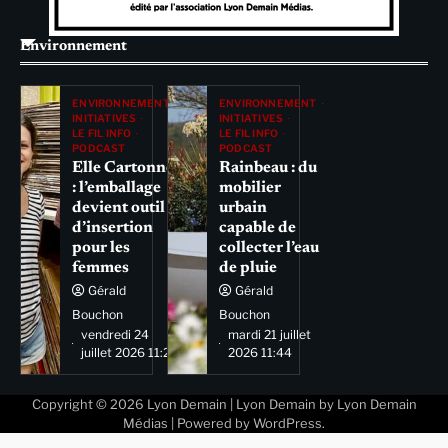
Environnement
ENVIRONNEMENT
ENVIRONNEMENT
INITIATIVES
INITIATIVES
LE FIL INFO
LE FIL INFO
PODCAST
PODCAST
Elle Cartonne
Rainbeau : du
: l’emballage
mobilier
devient outil
urbain
d’insertion
capable de
pour les
collecter l’eau
femmes
de pluie
Gérald
Gérald
Bouchon
Bouchon
vendredi 24
mardi 21 juillet
juillet 2026 11:29
2026 11:44
Copyright © 2026
Lyon Demain
| Lyon Demain by
Lyon Demain
Médias
| Powered by
WordPress
.