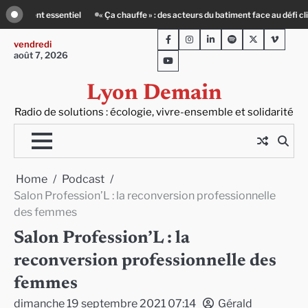
Skip
fe » : des acteurs du batiment face au défi climatique
Entourage : un petit-dé
to
Facebook
Instagram
LinkedIn
Spotify
Twitter
Viméo
content
vendredi
août 7, 2026
Youtube
Lyon Demain
Radio de solutions : écologie, vivre-ensemble et solidarité
Home
Podcast
Salon Profession’L : la reconversion professionnelle
des femmes
Salon Profession’L : la
reconversion professionnelle des
femmes
dimanche 19 septembre 2021 07:14
Gérald